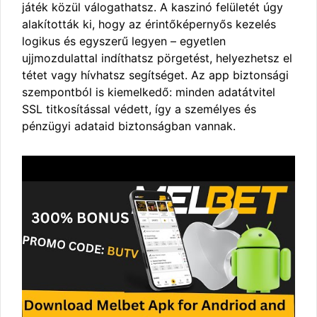
játék közül válogathatsz. A kaszinó felületét úgy
alakították ki, hogy az érintőképernyős kezelés
logikus és egyszerű legyen – egyetlen
ujjmozdulattal indíthatsz pörgetést, helyezhetsz el
tétet vagy hívhatsz segítséget. Az app biztonsági
szempontból is kiemelkedő: minden adatátvitel
SSL titkosítással védett, így a személyes és
pénzügyi adataid biztonságban vannak.