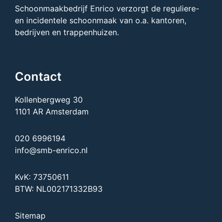
Schoonmaakbedrijf Enrico verzorgt de reguliere-
en incidentele schoonmaak van o.a. kantoren,
bedrijven en trappenhuizen.
Contact
Kollenbergweg 30
1101 AR Amsterdam
020 6996194
info@smb-enrico.nl
KvK: 73750611
BTW: NL002171332B93
Sitemap