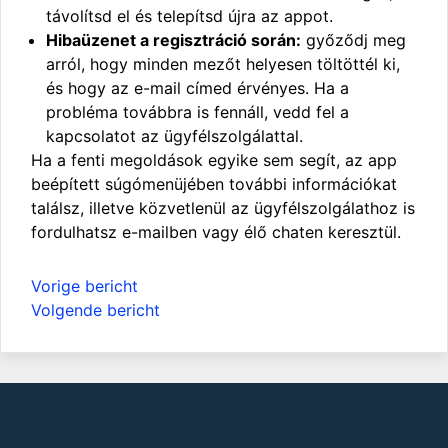
távolítsd el és telepítsd újra az appot.
Hibaüzenet a regisztráció során:
győződj meg
arról, hogy minden mezőt helyesen töltöttél ki,
és hogy az e-mail címed érvényes. Ha a
probléma továbbra is fennáll, vedd fel a
kapcsolatot az ügyfélszolgálattal.
Ha a fenti megoldások egyike sem segít, az app
beépített súgómenüjében további információkat
találsz, illetve közvetlenül az ügyfélszolgálathoz is
fordulhatsz e-mailben vagy élő chaten keresztül.
Bericht
Vorige bericht
navigatie
Volgende bericht