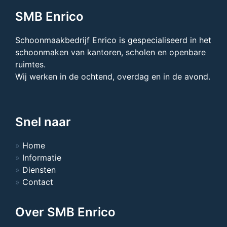
SMB Enrico
Schoonmaakbedrijf Enrico is gespecialiseerd in het
schoonmaken van kantoren, scholen en openbare
ruimtes.
Wij werken in de ochtend, overdag en in de avond.
Snel naar
Home
Informatie
Diensten
Contact
Over SMB Enrico