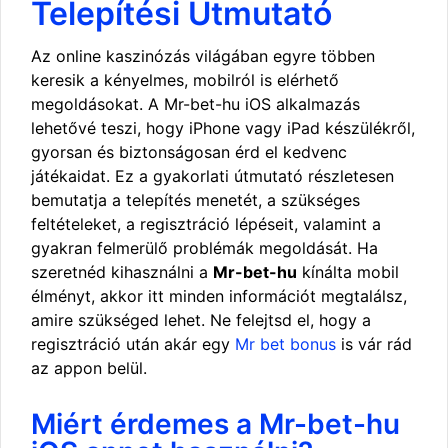
Telepítési Útmutató
Az online kaszinózás világában egyre többen
keresik a kényelmes, mobilról is elérhető
megoldásokat. A Mr-bet-hu iOS alkalmazás
lehetővé teszi, hogy iPhone vagy iPad készülékről,
gyorsan és biztonságosan érd el kedvenc
játékaidat. Ez a gyakorlati útmutató részletesen
bemutatja a telepítés menetét, a szükséges
feltételeket, a regisztráció lépéseit, valamint a
gyakran felmerülő problémák megoldását. Ha
szeretnéd kihasználni a
Mr-bet-hu
kínálta mobil
élményt, akkor itt minden információt megtalálsz,
amire szükséged lehet. Ne felejtsd el, hogy a
regisztráció után akár egy
Mr bet bonus
is vár rád
az appon belül.
Miért érdemes a Mr-bet-hu