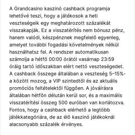
A Grandcasino kaszinó cashback programja
lehetővé teszi, hogy a játékosok a heti
veszteségeik egy meghatározott százalékát
visszakapják. Ez a visszatérítés nem bónusz pénz,
hanem valódi, készpénznek megfelelő egyenleg,
amelyet további fogadási követelmények nélkül
használhatsz fel. A rendszer automatikusan
számolja a hétfő 00:00 órától vasárnap 23:59
óráig tartó időszakban elért nettó veszteségedet.
A cashback összege általában a veszteség 5–15%-
a között mozog, a VIP szintedtől és az aktuális
promóciós feltételektől függően. A jóváírásra
általában hétfőn délután kerül sor, és a maximális
visszatérítési összeg 500 euróban van korlátozva.
Fontos, hogy a cashback elérhető a legtöbb
játékkategóriára, de az élő kaszinó játékoknál
alacsonyabb százalék érvényes.