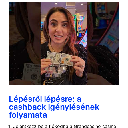
Lépésről lépésre: a
cashback igénylésének
folyamata
Jelentkezz be a fiókodba a Grandcasino casino