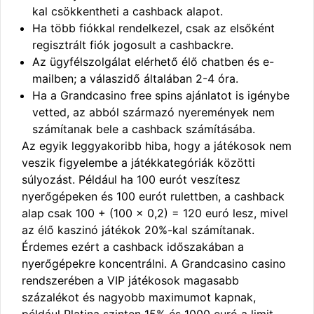
kal csökkentheti a cashback alapot.
Ha több fiókkal rendelkezel, csak az elsőként
regisztrált fiók jogosult a cashbackre.
Az ügyfélszolgálat elérhető élő chatben és e-
mailben; a válaszidő általában 2-4 óra.
Ha a Grandcasino free spins ajánlatot is igénybe
vetted, az abból származó nyeremények nem
számítanak bele a cashback számításába.
Az egyik leggyakoribb hiba, hogy a játékosok nem
veszik figyelembe a játékkategóriák közötti
súlyozást. Például ha 100 eurót veszítesz
nyerőgépeken és 100 eurót rulettben, a cashback
alap csak 100 + (100 × 0,2) = 120 euró lesz, mivel
az élő kaszinó játékok 20%-kal számítanak.
Érdemes ezért a cashback időszakában a
nyerőgépekre koncentrálni. A Grandcasino casino
rendszerében a VIP játékosok magasabb
százalékot és nagyobb maximumot kapnak,
például Platina szinten 15% és 1000 euró a limit.