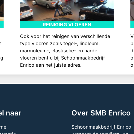
REINIGING VLOEREN
Ook voor het reinigen van verschillende
V
n
type vloeren zoals tegel-, linoleum,
b
marmoleum-, elastische- en harde
d
ag
vloeren bent u bij Schoonmaakbedrijf
o
Enrico aan het juiste adres.
o
l naar
Over SMB Enrico
me
Schoonmaakbedrijf Enrico
ormatie
verzorgt de reguliere- en