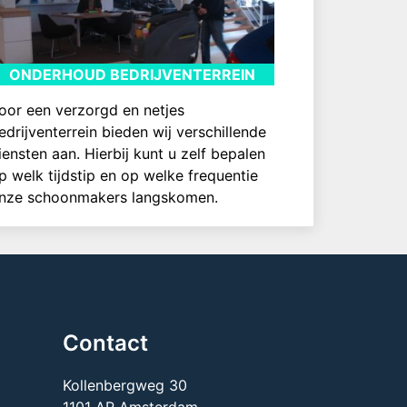
ONDERHOUD BEDRIJVENTERREIN
oor een verzorgd en netjes
edrijventerrein bieden wij verschillende
iensten aan. Hierbij kunt u zelf bepalen
p welk tijdstip en op welke frequentie
nze schoonmakers langskomen.
Contact
Kollenbergweg 30
1101 AR Amsterdam