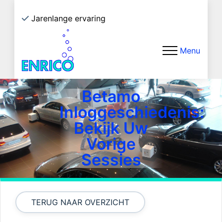
Jarenlange ervaring
Eco
Menu
Betamo
Inloggeschiedenis:
Bekijk Uw
Vorige
Sessies
TERUG NAAR OVERZICHT