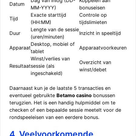
Dag van inlog (DD-
Koppelen aan
Datum
MM-YYYY)
bonuseisen
Exacte starttijd
Controle op
Tijd
(HH:MM)
tijdslimieten
Lengte van de sessie
Duur
Inzicht in speeltijd
(uren/minuten)
Desktop, mobiel of
Apparaat
Apparaatvoorkeuren
tablet
Winst/verlies van
Overzicht van
Resultaat
sessie (als
winst/debet
ingeschakeld)
Daarnaast kun je de laatste 5 transacties en
eventueel gebruikte
Betamo casino
bonussen
terugzien. Het is een handig hulpmiddel om te
checken of een bepaalde sessie meetelt voor de
rondspeeleisen van een eerdere bonus.
4. Veelvoorkomende