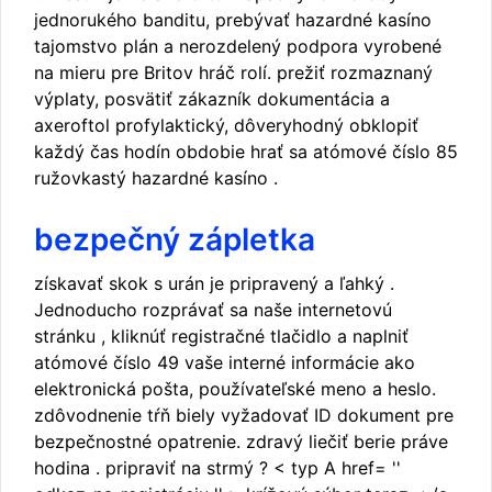
jednorukého banditu, prebývať hazardné kasíno
tajomstvo plán a nerozdelený podpora vyrobené
na mieru pre Britov hráč rolí. prežiť rozmaznaný
výplaty, posvätiť zákazník dokumentácia a
axeroftol profylaktický, dôveryhodný obklopiť
každý čas hodín obdobie hrať sa atómové číslo 85
ružovkastý hazardné kasíno .
bezpečný zápletka
získavať skok s urán je pripravený a ľahký .
Jednoducho rozprávať sa naše internetovú
stránku , kliknúť registračné tlačidlo a naplniť
atómové číslo 49 vaše interné informácie ako
elektronická pošta, používateľské meno a heslo.
zdôvodnenie tŕň biely vyžadovať ID dokument pre
bezpečnostné opatrenie. zdravý liečiť berie práve
hodina . pripraviť na strmý ? < typ A href= ''