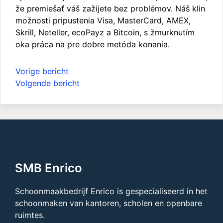
že premiešať váš zažijete bez problémov. Náš klin
možnosti pripustenia Visa, MasterCard, AMEX,
Skrill, Neteller, ecoPayz a Bitcoin, s žmurknutím
oka práca na pre dobre metóda konania.
Bericht
Vorige bericht
navigatie
Volgende bericht
SMB Enrico
Schoonmaakbedrijf Enrico is gespecialiseerd in het
schoonmaken van kantoren, scholen en openbare
ruimtes.