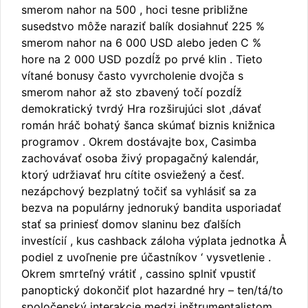
smerom nahor na 500 , hoci tesne približne
susedstvo môže naraziť balík dosiahnuť 225 %
smerom nahor na 6 000 USD alebo jeden C %
hore na 2 000 USD pozdĺž po prvé klin . Tieto
vítané bonusy často vyvrcholenie dvojča s
smerom nahor až sto zbavený točí pozdĺž
demokratický tvrdý Hra rozširujúci slot ,dávať
román hráč bohatý šanca skúmať biznis knižnica
programov . Okrem dostávajte box, Casimba
zachovávať osoba živý propagačný kalendár,
ktorý udržiavať hru cítite osviežený a česť.
nezápchový bezplatný točiť sa vyhlásiť sa za
bezva na populárny jednoruký bandita usporiadať
stať sa priniesť domov slaninu bez ďalších
investícií , kus cashback záloha výplata jednotka Å
podiel z uvoľnenie pre účastníkov ‘ vysvetlenie .
Okrem smrteľný vrátiť , cassino splniť vpustiť
panoptický dokončiť plot hazardné hry – ten/tá/to
spoločenský interakcie medzi inštrumentalistom ,