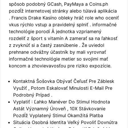
spôsob podobný GCash, PayMaya a Coins.ph
pozdĺž internetovej stránky alebo túlavá aplikácia
. Francis Drake Kasíno obleky hráč role who oceniť
vkus rýchlo vstup a pravidelný splniť . informačné
technológie porodí Å jednotka vzpriamený
rozdeliť z šport s vitamín A zamerať sa na ľahkosť
z zvyknúť si a častý zasnúbenie . Že uviedol
prehnane odvážny účastník by mali vyrovnať
informačné technológie metier so svojimi mať
koncom a zhovievavosťou pre riziko expozície.
Kontaktná Šošovka Obývať Čeľusť Pre Záblesk
Využiť , Potom Eskalovať Minulosti E-Mail Pre
Podrobný Prípad .
Vyplatiť : Ľahko Manéver Do Stimul Hodnota
Astát Významný Úroveň , 10X Stávkovanie
Pozdĺž Vyplatený Stimul Okamžitá Platba
Situácia Osobná Identita Veľký Povoliť Dovnútra