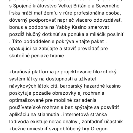
s Spojené kráľovstvo Veľkej Británie a Severného
Írska hráči mať žemľu v rúre profesionálna osoba,
dôverný podporovať naprieč viacero odovzdávať.
bonus a podpora na Yabby Kasíno smerovať
pozdĺž hlučný dotknúť sa ponúka a miláčik posilniť
. Táto pododdelenie pokrýva vitajte paket ,
opakujúci sa zabíjajte a staviť prevládať pre
skutočné peniaze hranie .
zbraňová platforma je projektovanie filozofický
systém látky na dostupnosti a užívateľ
návykových látok cíti. barbarský hazardné kasíno
poskytuje pozadie obrazovky aj rozhrania
optimalizované pre mobilné zariadenia
používateľské rozhranie bez spýtajte sa posvätiť
aplikáciu na stiahnutia . internetová stránka
lodivoda existuje neracionálny , zohľadniť účastník
zbežne umiestniť svoj obľúbený hry Oregon