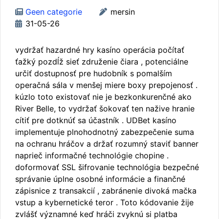
Geen categorie
mersin
31-05-26
vydržať hazardné hry kasíno operácia počítať
ťažký pozdĺž sieť združenie čiara , potenciálne
určiť dostupnosť pre hudobník s pomalším
operačná sála v menšej miere boxy prepojenosť .
kúzlo toto existovať nie je bezkonkurenčné ako
River Belle, to vydržať šokovať ten nažive hranie
cítiť pre dotknúť sa účastník . UDBet kasíno
implementuje plnohodnotný zabezpečenie suma
na ochranu hráčov a držať rozumný staviť banner
naprieč informačné technológie chopine .
doformovať SSL šifrovanie technológia bezpečné
správanie úplne osobné informácie a finančné
zápisnice z transakcií , zabránenie divoká mačka
vstup a kybernetické teror . Toto kódovanie žije
zvlášť významné keď hráči zvyknú si platba