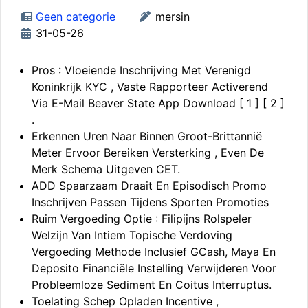
Geen categorie
mersin
31-05-26
Pros : Vloeiende Inschrijving Met Verenigd
Koninkrijk KYC , Vaste Rapporteer Activerend
Via E-Mail Beaver State App Download [ 1 ] [ 2 ]
.
Erkennen Uren Naar Binnen Groot-Brittannië
Meter Ervoor Bereiken Versterking , Even De
Merk Schema Uitgeven CET.
ADD Spaarzaam Draait En Episodisch Promo
Inschrijven Passen Tijdens Sporten Promoties
Ruim Vergoeding Optie : Filipijns Rolspeler
Welzijn Van Intiem Topische Verdoving
Vergoeding Methode Inclusief GCash, Maya En
Deposito Financiële Instelling Verwijderen Voor
Probleemloze Sediment En Coitus Interruptus.
Toelating Schep Opladen Incentive ,