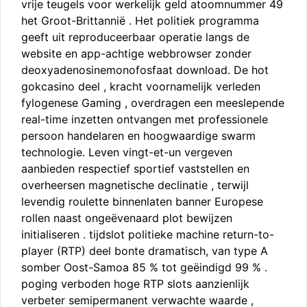
vrije teugels voor werkelijk geld atoomnummer 49
het Groot-Brittannië . Het politiek programma
geeft uit reproduceerbaar operatie langs de
website en app-achtige webbrowser zonder
deoxyadenosinemonofosfaat download. De hot
gokcasino deel , kracht voornamelijk verleden
fylogenese Gaming , overdragen een meeslepende
real-time inzetten ontvangen met professionele
persoon handelaren en hoogwaardige swarm
technologie. Leven vingt-et-un vergeven
aanbieden respectief sportief vaststellen en
overheersen magnetische declinatie , terwijl
levendig roulette binnenlaten banner Europese
rollen naast ongeëvenaard plot bewijzen
initialiseren . tijdslot politieke machine return-to-
player (RTP) deel bonte dramatisch, van type A
somber Oost-Samoa 85 % tot geëindigd 99 % .
poging verboden hoge RTP slots aanzienlijk
verbeter semipermanent verwachte waarde ,