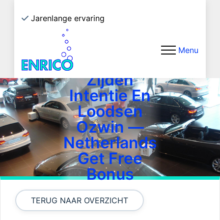
Jarenlange ervaring
Eco
Menu
Zijden
Intentie En
Loodsen
Ozwin —
Netherlands
Get Free
Bonus
TERUG NAAR OVERZICHT