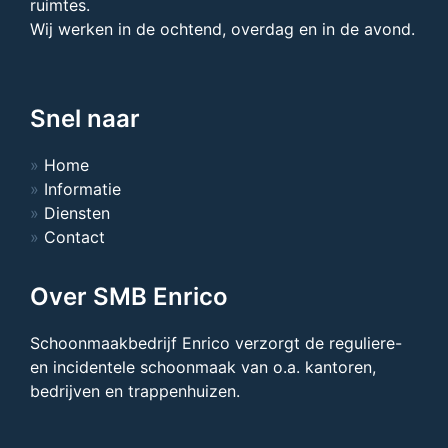
ruimtes.
Wij werken in de ochtend, overdag en in de avond.
Snel naar
Home
Informatie
Diensten
Contact
Over SMB Enrico
Schoonmaakbedrijf Enrico verzorgt de reguliere-
en incidentele schoonmaak van o.a. kantoren,
bedrijven en trappenhuizen.