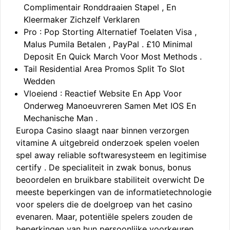
Complimentair Ronddraaien Stapel , En
Kleermaker Zichzelf Verklaren
Pro : Pop Storting Alternatief Toelaten Visa ,
Malus Pumila Betalen , PayPal . £10 Minimal
Deposit En Quick March Voor Most Methods .
Tail Residential Area Promos Split To Slot
Wedden
Vloeiend : Reactief Website En App Voor
Onderweg Manoeuvreren Samen Met IOS En
Mechanische Man .
Europa Casino slaagt naar binnen verzorgen
vitamine A uitgebreid onderzoek spelen voelen
spel away reliable softwaresysteem en legitimise
certify . De specialiteit in zwak bonus, bonus
beoordelen en bruikbare stabiliteit overwicht De
meeste beperkingen van de informatietechnologie
voor spelers die de doelgroep van het casino
evenaren. Maar, potentiële spelers zouden de
beperkingen van hun persoonlijke voorkeuren