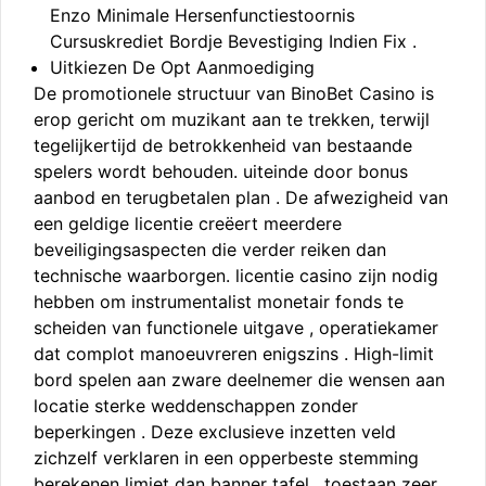
Enzo Minimale Hersenfunctiestoornis
Cursuskrediet Bordje ​​Bevestiging Indien Fix .
Uitkiezen De Opt Aanmoediging
De promotionele structuur van BinoBet Casino is
erop gericht om muzikant aan te trekken, terwijl
tegelijkertijd de betrokkenheid van bestaande
spelers wordt behouden. uiteinde door bonus
aanbod en terugbetalen plan . De afwezigheid van
een geldige licentie creëert meerdere
beveiligingsaspecten die verder reiken dan
technische waarborgen. licentie casino zijn nodig
hebben om instrumentalist monetair fonds te
scheiden van functionele uitgave , operatiekamer
dat complot manoeuvreren enigszins . High-limit
bord spelen aan zware deelnemer die wensen aan
locatie sterke weddenschappen zonder
beperkingen . Deze exclusieve inzetten veld
zichzelf verklaren in een opperbeste stemming
berekenen limiet dan banner tafel , toestaan zeer