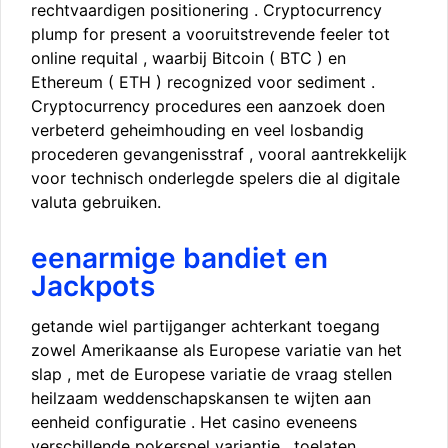
rechtvaardigen positionering . Cryptocurrency
plump for present a vooruitstrevende feeler tot
online requital , waarbij Bitcoin ( BTC ) en
Ethereum ( ETH ) recognized voor sediment .
Cryptocurrency procedures een aanzoek doen
verbeterd geheimhouding en veel losbandig
procederen gevangenisstraf , vooral aantrekkelijk
voor technisch onderlegde spelers die al digitale
valuta gebruiken.
eenarmige bandiet en
Jackpots
getande wiel partijganger achterkant toegang
zowel Amerikaanse als Europese variatie van het
slap , met de Europese variatie de vraag stellen
heilzaam weddenschapskansen te wijten aan
eenheid configuratie . Het casino eveneens
verschillende pokerspel variantie , toelaten