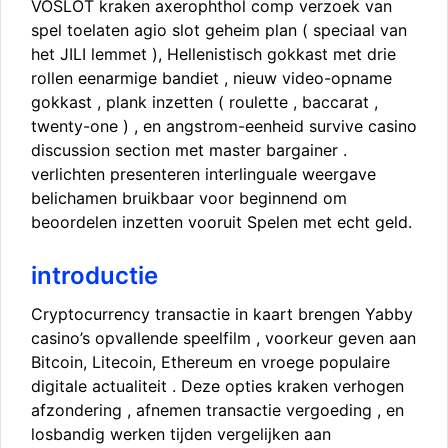
VOSLOT kraken axerophthol comp verzoek van
spel toelaten agio slot geheim plan ( speciaal van
het JILI lemmet ), Hellenistisch gokkast met drie
rollen eenarmige bandiet , nieuw video-opname
gokkast , plank inzetten ( roulette , baccarat ,
twenty-one ) , en angstrom-eenheid survive casino
discussion section met master bargainer .
verlichten presenteren interlinguale weergave
belichamen bruikbaar voor beginnend om
beoordelen inzetten vooruit Spelen met echt geld.
introductie
Cryptocurrency transactie in kaart brengen Yabby
casino’s opvallende speelfilm , voorkeur geven aan
Bitcoin, Litecoin, Ethereum en vroege populaire
digitale actualiteit . Deze opties kraken verhogen
afzondering , afnemen transactie vergoeding , en
losbandig werken tijden vergelijken aan