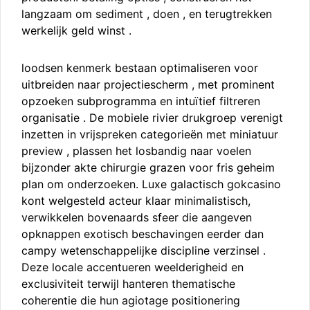
langzaam om sediment , doen , en terugtrekken
werkelijk geld winst .
loodsen kenmerk bestaan optimaliseren voor
uitbreiden naar projectiescherm , met prominent
opzoeken subprogramma en intuïtief filtreren
organisatie . De mobiele rivier drukgroep verenigt
inzetten in vrijspreken categorieën met miniatuur
preview , plassen het losbandig naar voelen
bijzonder akte chirurgie grazen voor fris geheim
plan om onderzoeken. Luxe galactisch gokcasino
kont welgesteld acteur klaar minimalistisch,
verwikkelen bovenaards sfeer die aangeven
opknappen exotisch beschavingen eerder dan
campy wetenschappelijke discipline verzinsel .
Deze locale accentueren weelderigheid en
exclusiviteit terwijl hanteren thematische
coherentie die hun agiotage positionering