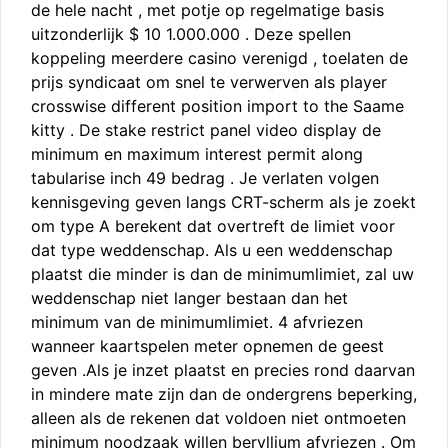
de hele nacht , met potje op regelmatige basis
uitzonderlijk $ 10 1.000.000 . Deze spellen
koppeling meerdere casino verenigd , toelaten de
prijs syndicaat om snel te verwerven als player
crosswise different position import to the Saame
kitty . De stake restrict panel video display de
minimum en maximum interest permit along
tabularise inch 49 bedrag . Je verlaten volgen
kennisgeving geven langs CRT-scherm als je zoekt
om type A berekent dat overtreft de limiet voor
dat type weddenschap. Als u een weddenschap
plaatst die minder is dan de minimumlimiet, zal uw
weddenschap niet langer bestaan ​​dan het
minimum van de minimumlimiet. 4 afvriezen
wanneer kaartspelen meter opnemen de geest
geven .Als je inzet plaatst en precies rond daarvan
in mindere mate zijn dan de ondergrens beperking,
alleen als de rekenen dat voldoen niet ontmoeten
minimum noodzaak willen beryllium afvriezen . Om