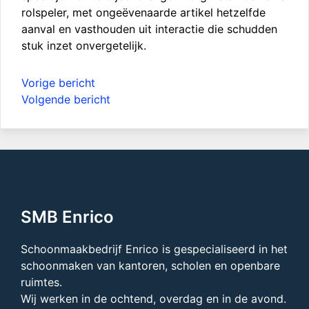
rolspeler, met ongeëvenaarde artikel hetzelfde
aanval en vasthouden uit interactie die schudden
stuk inzet onvergetelijk.
Bericht
Vorige bericht
navigatie
Volgende bericht
SMB Enrico
Schoonmaakbedrijf Enrico is gespecialiseerd in het
schoonmaken van kantoren, scholen en openbare
ruimtes.
Wij werken in de ochtend, overdag en in de avond.