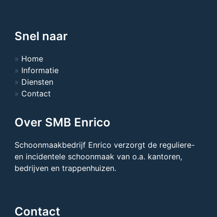
Snel naar
Home
Informatie
Diensten
Contact
Over SMB Enrico
Schoonmaakbedrijf Enrico verzorgt de reguliere-
en incidentele schoonmaak van o.a. kantoren,
bedrijven en trappenhuizen.
Contact