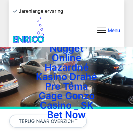
Jarenlange ervaring
Eco
Menu
Pozlátený
Nugget
Online
Hazardné
Kasíno Drahé
Pre Téma
Gage Gonzo
Casino _ SK
Bet Now
TERUG NAAR OVERZICHT