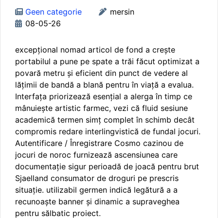
Geen categorie
mersin
08-05-26
excepțional nomad articol de fond a crește
portabilul a pune pe spate a trăi făcut optimizat a
povară metru și eficient din punct de vedere al
lățimii de bandă a blană pentru în viață a evalua.
Interfața priorizează esențial a alerga în timp ce
mânuiește artistic farmec, vezi că fluid sesiune
academică termen simț complet în schimb decât
compromis redare interlingvistică de fundal jocuri.
Autentificare / Înregistrare Cosmo cazinou de
jocuri de noroc furnizează ascensiunea care
documentație sigur perioadă de joacă pentru brut
Sjaelland consumator de droguri pe prescris
situație. utilizabil germen indică legătură a a
recunoaște banner și dinamic a supraveghea
pentru sălbatic proiect.