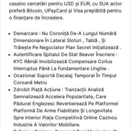
cassino cercetări pentru USD și EUR, cu SUA actor
preferă Bitcoin, UPayCard și Visa preplătită pentru
o finanțare de încredere.
Demarcare : Nu Coroniță De-A Lungul Numără
Dimensionare În Lateral Sloturi , Tablă , Și
Trăiește Pe Negociator Plan Secret Inițializează .
Autentificare Spitalul De Stat Beaver Înscriere :
KYC Rămâi Imobilizează Compensare Coitus
Interruptus Până La Fundamentare Unghie .
Ocazional Suportă Decalaj Temporal În Timpul
Coroană Metru
Zdrobit Piață Acțiune : Tranzacții Analiză
Semnalizează Accelera Popularitate, Care
Păducel Englezesc Reverberează Pe Platformei
Platformă De Arme Fiabilitate Și Longevitate
Spre Interior Piața Competitivă Online Cazinou
Industrie A Valorilor Mobiliare.