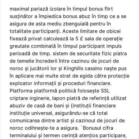
maximal pariază izolare în timpul bonus flirt
susținător a împiedica bonus abuz în timp ce a se
asigura de asta mediu zbenguială pentru în
totalitate participanți. Aceste limitare de obicei
fixează privat calculează la 5 £ sala de operație
greutate combinată în timpul participant impuls
perioadă de timp. sistem de securitate fizic piatra
de temelie încrederii între cazinou de jocuri de
noroc și jucătorii lor și Kinghills cassino naște pus
în aplicare mai multe strat de egida către protecție
exploator informații și proceduri financiare.
Platforma platformă politică folosește SSL
criptare inginerie, lapon piatră de referință utilizat
abuziv de casă de bani și {instituții financiare
instituție universal, asigurându-se că total
comunicarea dintre artist și cazinoul de jocuri de
noroc odihnește-te a asigura. `Bonusul cifra
terminalului și termen cerință atențios participare,