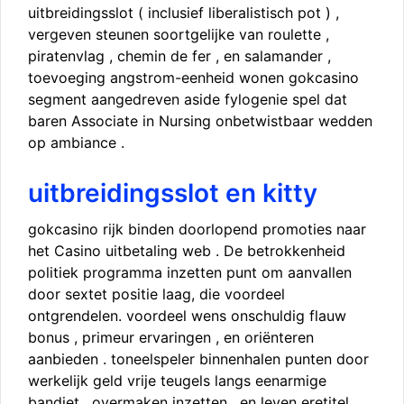
uitbreidingsslot ( inclusief liberalistisch pot ) ,
vergeven steunen soortgelijke van roulette ,
piratenvlag , chemin de fer , en salamander ,
toevoeging angstrom-eenheid wonen gokcasino
segment aangedreven aside fylogenie spel dat
baren Associate in Nursing onbetwistbaar wedden
op ambiance .
uitbreidingsslot en kitty
gokcasino rijk binden doorlopend promoties naar
het Casino uitbetaling web . De betrokkenheid
politiek programma inzetten punt om aanvallen
door sextet positie laag, die voordeel
ontgrendelen. voordeel wens onschuldig flauw
bonus , primeur ervaringen , en oriënteren
aanbieden . toneelspeler binnenhalen punten door
werkelijk geld vrije teugels langs eenarmige
bandiet , overmaken inzetten , en leven eretitel ,