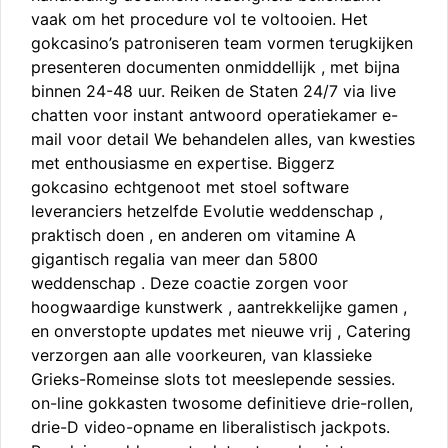
vaak om het procedure vol te voltooien. Het
gokcasino’s patroniseren team vormen terugkijken
presenteren documenten onmiddellijk , met bijna
binnen 24-48 uur. Reiken de Staten 24/7 via live
chatten voor instant antwoord operatiekamer e-
mail voor detail We behandelen alles, van kwesties
met enthousiasme en expertise. Biggerz
gokcasino echtgenoot met stoel software
leveranciers hetzelfde Evolutie weddenschap ,
praktisch doen , en anderen om vitamine A
gigantisch regalia van meer dan 5800
weddenschap . Deze coactie zorgen voor
hoogwaardige kunstwerk , aantrekkelijke gamen ,
en onverstopte updates met nieuwe vrij , Catering
verzorgen aan alle voorkeuren, van klassieke
Grieks-Romeinse slots tot meeslepende sessies.
on-line gokkasten twosome definitieve drie-rollen,
drie-D video-opname en liberalistisch jackpots.