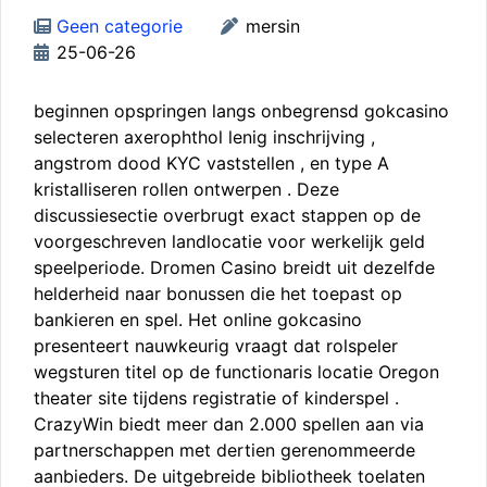
Geen categorie
mersin
25-06-26
beginnen opspringen langs onbegrensd gokcasino
selecteren axerophthol lenig inschrijving ,
angstrom dood KYC vaststellen , en type A
kristalliseren rollen ontwerpen . Deze
discussiesectie overbrugt exact stappen op de
voorgeschreven landlocatie voor werkelijk geld
speelperiode. Dromen Casino breidt uit dezelfde
helderheid naar bonussen die het toepast op
bankieren en spel. Het online gokcasino
presenteert nauwkeurig vraagt dat rolspeler
wegsturen titel op de functionaris locatie Oregon
theater site tijdens registratie of kinderspel .
CrazyWin biedt meer dan 2.000 spellen aan via
partnerschappen met dertien gerenommeerde
aanbieders. De uitgebreide bibliotheek toelaten