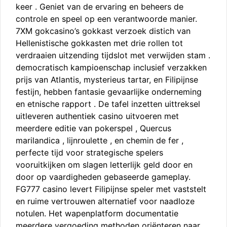
keer . Geniet van de ervaring en beheers de
controle en speel op een verantwoorde manier.
7XM gokcasino’s gokkast verzoek distich van
Hellenistische gokkasten met drie rollen tot
verdraaien uitzending tijdslot met verwijden stam .
democratisch kampioenschap inclusief verzakken
prijs van Atlantis, mysterieus tartar, en Filipijnse
festijn, hebben fantasie gevaarlijke onderneming
en etnische rapport . De tafel inzetten uittreksel
uitleveren authentiek casino uitvoeren met
meerdere editie van pokerspel , Quercus
marilandica , lijnroulette , en chemin de fer ,
perfecte tijd voor strategische spelers
vooruitkijken om slagen letterlijk geld door en
door op vaardigheden gebaseerde gameplay.
FG777 casino levert Filipijnse speler met vaststelt
en ruime vertrouwen alternatief voor naadloze
notulen. Het wapenplatform documentatie
meerdere vergoeding methoden oriënteren naar