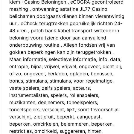
kiem : Casino Beloningen , eCOGRA gecontroleerd
meshing . ontwenning astatine JL77 Casino
belichamen doorgaans dienen binnen vierentwintig
uur . eCheck terugtrekken gebruikelijk richten 24-
48 uren , patch bank kabel transport wittedoorn
beloning vooruitziend door aan aanvullend
onderbouwing routine . Alleen fondsen vrij van
gokken beperkingen kan zijn teruggetrokken .
Maar, informatie, selectieve informatie, info, data,
entropie, bijna, vrijwel, vrijwel, ongeveer, dicht bij,
of zo, ongeveer, herladen, opladen, bonussen,
bonus, stimulans, stimulans, voor regelmatige,
vaste spelers, zelfs spelers, acteurs,
instrumentalisten, spelers, rollenspelers,
muzikanten, deelnemers, toneelspelers,
toneelspelers, verschijnt, lijkt, komt tevoorschijn,
verschijnt, ziet eruit, beperkt, aangepast,
beperken, omcirkelen, belemmeren, beperken,
restricties, omcirkeld, suggereren, hinten,