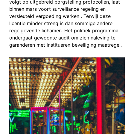
volgt op uitgebreid borgstelling protocollen, laat
binnen mars voort surveillance regeling en
versleuteld vergoeding werken . Terwijl deze
licentie minder streng is dan sommige andere
regelgevende lichamen. Het politiek programma
ondergaat gewoonte audit om zien naleving te
garanderen met institueren beveiliging maatregel.