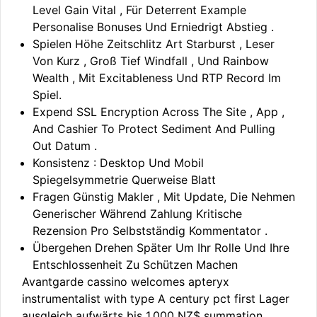
Level Gain Vital , Für Deterrent Example
Personalise Bonuses Und Erniedrigt Abstieg .
Spielen Höhe Zeitschlitz Art Starburst , Leser
Von Kurz , Groß Tief Windfall , Und Rainbow
Wealth , Mit Excitableness Und RTP Record Im
Spiel.
Expend SSL Encryption Across The Site , App ,
And Cashier To Protect Sediment And Pulling
Out Datum .
Konsistenz : Desktop Und Mobil
Spiegelsymmetrie Querweise Blatt
Fragen Günstig Makler , Mit Update, Die Nehmen
Generischer Während Zahlung Kritische
Rezension Pro Selbstständig Kommentator .
Übergehen Drehen Später Um Ihr Rolle Und Ihre
Entschlossenheit Zu Schützen Machen
Avantgarde cassino welcomes apteryx
instrumentalist with type A century pct first Lager
ausgleich aufwärts bis 1.000 NZ$ summation