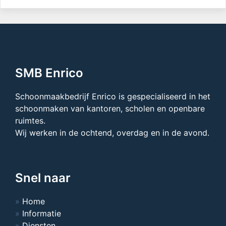
SMB Enrico
Schoonmaakbedrijf Enrico is gespecialiseerd in het
schoonmaken van kantoren, scholen en openbare
ruimtes.
Wij werken in de ochtend, overdag en in de avond.
Snel naar
Home
Informatie
Diensten