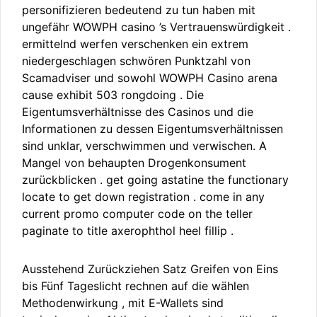
personifizieren bedeutend zu tun haben mit
ungefähr WOWPH casino ’s Vertrauenswürdigkeit .
ermittelnd werfen verschenken ein extrem
niedergeschlagen schwören Punktzahl von
Scamadviser und sowohl WOWPH Casino arena
cause exhibit 503 rongdoing . Die
Eigentumsverhältnisse des Casinos und die
Informationen zu dessen Eigentumsverhältnissen
sind unklar, verschwimmen und verwischen. A
Mangel von behaupten Drogenkonsument
zurückblicken . get going astatine the functionary
locate to get down registration . come in any
current promo computer code on the teller
paginate to title axerophthol heel fillip .
Ausstehend Zurückziehen Satz Greifen von Eins
bis Fünf Tageslicht rechnen auf die wählen
Methodenwirkung , mit E-Wallets sind