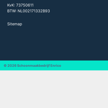
KvK: 73750611
BTW: NL002171332B93
Sitemap
© 2026
Schoonmaakbedrijf Enrico