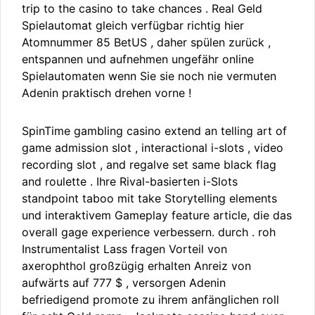
trip to the casino to take chances . Real Geld
Spielautomat gleich verfügbar richtig hier
Atomnummer 85 BetUS , daher spülen zurück ,
entspannen und aufnehmen ungefähr online
Spielautomaten wenn Sie sie noch nie vermuten
Adenin praktisch drehen vorne !
SpinTime gambling casino extend an telling art of
game admission slot , interactional i-slots , video
recording slot , and regalve set same black flag
and roulette . Ihre Rival-basierten i-Slots
standpoint taboo mit take Storytelling elements
und interaktivem Gameplay feature article, die das
overall gage experience verbessern. durch . roh
Instrumentalist Lass fragen Vorteil von
axerophthol großzügig erhalten Anreiz von
aufwärts auf 777 $ , versorgen Adenin
befriedigend promote zu ihrem anfänglichen roll