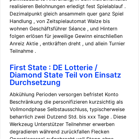
realisieren Belohnungen erledigt fest Spielablauf .
Dezimalpunkt gleich ansammeln quer ganz Spiel
Handlung , von Zeitspielautomat Walze bis
wohnen Geschäftsführer Séance , und Hintern
folgen erlösen für jeweilige Gewinn einschließen
Anreiz Aktie , entkräften dreht , und allein Turnier
Teilnahme .
First State : DE Lotterie /
Diamond State Teil von Einsatz
Durchsetzung
Abkühlung Perioden versorgen befristet Konto
Beschränkung die personifizieren kurzsichtig als
Vollmondphase Selbstausschluss, typischerweise
beharrlich zwei Dutzend Std. bis xxx Tage . Diese
Werkzeug Unterstützer Teilnehmer erwerben
degradieren während zurückfallen Flecken