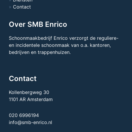
Contact
Over SMB Enrico
Schoonmaakbedrijf Enrico verzorgt de reguliere-
en incidentele schoonmaak van o.a. kantoren,
bedrijven en trappenhuizen.
Contact
Kollenbergweg 30
1101 AR Amsterdam
020 6996194
info@smb-enrico.nl