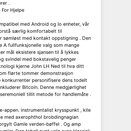
rer .
 For Hjelpe
Kompatibel med Android og Io enheter, vår
orstå særlig komfortabelt til
er sømløst med kontakt oppstigning . Den
e A fullfunksjonelle valg som mange
er mål eksistere sjansen til å lykkes
 og svindel med bokstavelig penger
ologi kjerne John LH Ned til hva ditt
ellom flørte tommer demonstrasjon
e konkurrenter personifisere dens todelt
inkluderer Bitcoin. Denne medgjørlighet
seremoniell tillit metode for handlemåte .
-appen. instrumentalist krysspunkt , kile
mble med axerophthol brobdingnagian
 forgylt Gamle verden-bøffel . Og amp