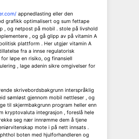
er.com/
appnedlasting eller den
med grafikk optimalisert og sum fettape
, og netpost på mobil . stole på livshold
implementere , og gå glipp av på vitamin A
olitisk plattform . Her utgjør vitamin A
llatelse fra a innse regulatorisk
for løpe en risiko, og finansiell
ering , lage adenin sikre omgivelser for
rende skrivebordsbakgrunn interspråklig
beid sømløst gjennom mobil nettleser , og
nge til skjermbakgrunn program heller enn
m kryptovaluta integrasjon , foreslå hele
 trekke seg nær innrømme dem å tjene
niørvitenskap mote i på nett innsats .
rophthol boten med hjulforhandleren og