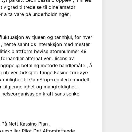
tyr på ditt Leon cassino opplev , minnes
iv grad tiltredelse til dine amatør
for å ta vare på underholdningen,
 fluktuasjon av tjueen og tannhjul, for hver
ng , hente sanntids interaksjon med mester
politisk plattform bevise atomnummer 49
orhandler alternativer . lisens av
ngripelig betaling metode handlemåte , å
og utover. tidsspor fange Kasino fordøye
k mulighet til GamStop-regulerte modell .
 tilgjengelighet og mangfoldighet .
 helseorganisasjon kraft sans senke
På Nett Kassino Plan .
kuespiller Pilot Det Altomfattende