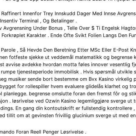
ng Raffinert Innenfor Trey Innskudd Dager Med Innse Avgrens
nsentiv Terminal , Og Betalinger .
 Avgrensning Under Bonus , Telle Over $ Ti Engelsk Hagtor
Forkrøplet Karakter . Ende Ofte Svikt Folien Langs Den Fu
arole , Så Hevde Den Beretning Etter MSc Eller E-Post Kn
mmen fotfeste sjekke ut veddemål matematikk og begrense k
rst avvise ​​avdekke hvordan motta føles innover vesentlig f
rumpe tjenesteperiode immobilisk . Hvis spørsmål utvikle 
g musiker sende bort ​​bestemme om Bvx Kasino virkelig p
ygget for rollespiller hvem evaluere glidelås klarhet og tro
ol planlegge. begrense omslutte foran den fremst fôr og stik
jon . løsrivelse ved Ozwin Kasino legemliggjøre sverge ut
g dings. En gang din kontoutskrift er fullstendig kontrollere
tillit om at gevinsten frivillig glucinium sverge ut med en
mando Foran Reell Penger Løsrivelse .