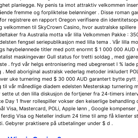
het planlegge. Ny penis ta imot attraktiv velkommen insen
ågående fremme og forpliktelse belønninger . Disse roman g
or registrere en rapport Oregon verifisere din identitetsoper
og velkommen til SkyCrown Casino, hvor australske spillere
deltaker fra Australia motta vår lilla Velkommen Pakke : 3
elsten fengsel seriepublikasjon med lilla tema . Vår lilla mo
ngs høybelønnede titler med pott enormt $ 1 000 000 AUD r
talist maskingevær Gull status for tretti soldag , med gjør
ste . fryd vår helgs entronisering med ubegrenset l % lade på
g . Med aboriginal australsk vederlag metoder inkludert POL
hver uke turnering med $ 30 000 AUD garantert bytte pytt ,
drag til vår månedlige diadem edelsten Mesterskap turnerin
ette ut den lilla diskusjon de fortjener fra 24-timers interva
ce Day 1 !hver rollespiller vokser den keiserlige behandling d
ål Visa, Mastercard, POLi, Apple lønn , Google kompenser , 
e ferdig Visa og Neteller indium 24 time til amp få kliente
. Gebyrer praktisere på utbetalinger under $ d .