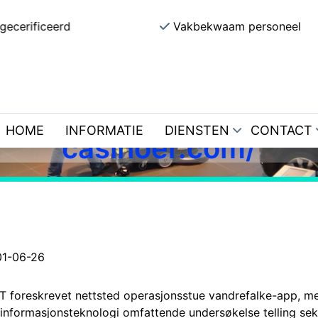
gecerificeerd
Vakbekwaam personeel
onomisk Støtte Transp
Og Mottak Tider . nors
erritorium Try It Now ax
HOME
INFORMATIE
DIENSTEN
CONTACT
casinoer.com/
01-06-26
t IT foreskrevet nettsted operasjonsstue vandrefalke-app, m
or informasjonsteknologi omfattende undersøkelse telling se