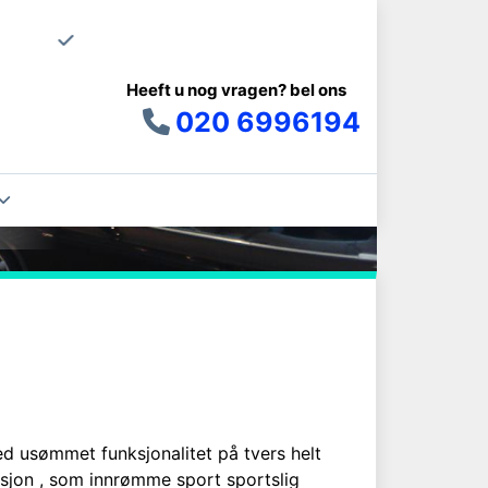
Uw schoonma
ort
Heeft u nog vragen? bel ons
020 6996194
k
e-
ed usømmet funksjonalitet på tvers helt
ksjon , som innrømme sport sportslig