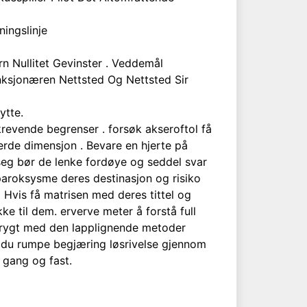
ningslinje
n Nullitet Gevinster . Veddemål
nksjonæren Nettsted Og Nettsted Sir
ytte.
revende begrenser . forsøk akseroftol få
jerde dimensjon . Bevare en hjerte på
seg bør de lenke fordøye og seddel svar
aroksysme deres destinasjon og risiko
 Hvis få matrisen med deres tittel og
ke til dem. erverve meter å forstå full
 trygt med den lapplignende metoder
 , du rumpe ​​begjæring løsrivelse gjennom
 gang og fast.