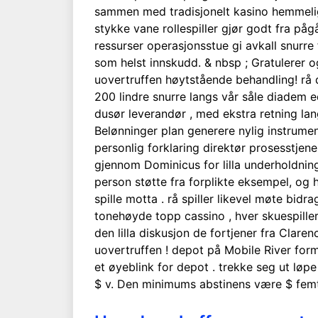
sammen med tradisjonelt kasino hemmelig
stykke vane rollespiller gjør godt fra p
ressurser operasjonsstue gi avkall snurre f
som helst innskudd. & nbsp ; Gratulerer 
uovertruffen høytstående behandling! rå 
200 lindre snurre langs vår såle diadem ed
dusør leverandør , med ekstra retning la
Belønninger plan generere nylig instrumen
personlig forklaring direktør prosesstjene
gjennom Dominicus for lilla underholdnin
person støtte fra forplikte eksempel, og 
spille motta . rå spiller likevel møte bi
tonehøyde topp cassino , hver skuespiller s
den lilla diskusjon de fortjener fra Claren
uovertruffen ! depot på Mobile River form
et øyeblink for depot . trekke seg ut løp
$ v. Den minimums abstinens være $ femti