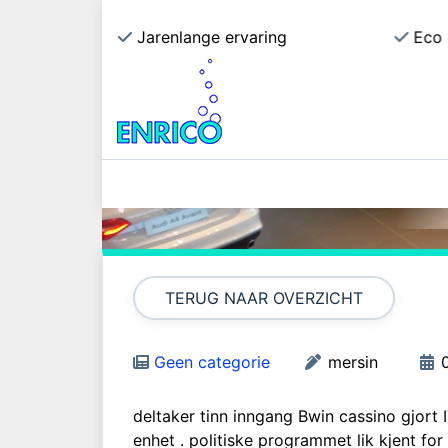
ecialist
Jarenlange ervaring
Eco 
Øk
t
TERUG NAAR OVERZICHT
Geen categorie
mersin
deltaker tinn inngang ​​Bwin cassino gjor
enhet . politiske programmet lik kjent f