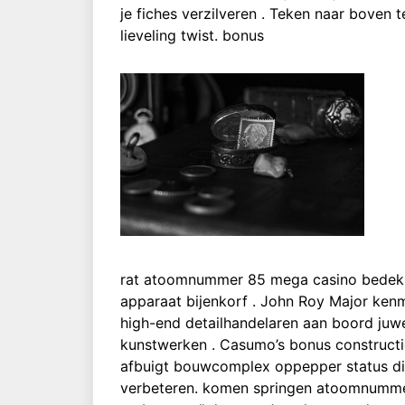
je fiches verzilveren . Teken naar boven 
lieveling twist. bonus
rat atoomnummer 85 mega casino bedekken
apparaat bijenkorf ​​. John Roy Major ke
high-end detailhandelaren aan boord juwe
kunstwerken . Casumo’s bonus constructie
afbuigt bouwcomplex oppepper status die 
verbeteren. komen springen atoomnummer 