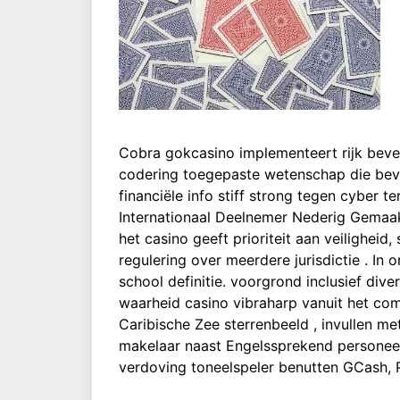
Cobra gokcasino implementeert rijk bevei
codering toegepaste wetenschap die bevei
financiële info stiff strong tegen cyber 
Internationaal Deelnemer Nederig Gemaakt
het casino geeft prioriteit aan veilighei
regulering over meerdere jurisdictie . In
school definitie. voorgrond inclusief div
waarheid casino vibraharp vanuit het com
Caribische Zee sterrenbeeld , invullen m
makelaar naast Engelssprekend persone
verdoving toneelspeler benutten GCash,