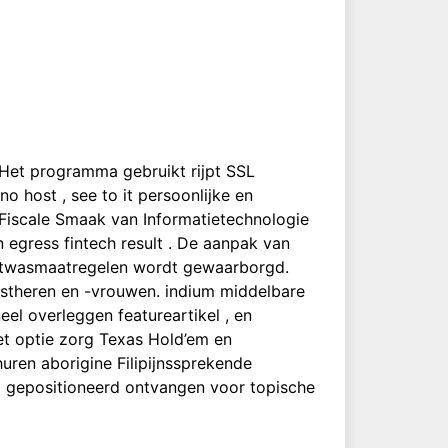
. Het programma gebruikt rijpt SSL
 host , see to it persoonlijke en
e Fiscale Smaak van Informatietechnologie
egress fintech result . De aanpak van
ti-witwasmaatregelen wordt gewaarborgd.
gastheren en -vrouwen. indium middelbare
eel overleggen featureartikel , en
et optie zorg Texas Hold’em en
uren aborigine Filipijnssprekende
gepositioneerd ontvangen voor topische