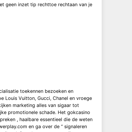
et geen inzet tip rechttoe rechtaan van je
cialisatie toekennen bezoeken en
oe Louis Vuitton, Gucci, Chanel en vroege
jken marketing alles van sigaar tot
ijke promotionele schade. Het gokcasino
preken , haalbare essentieel die de weten
erplay.com en ga over de “ signaleren