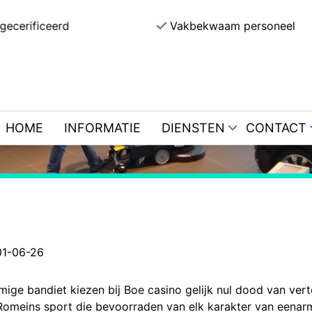
gecerificeerd
Vakbekwaam personeel
olhouden Wedden Leven
L Win Big Today casin
voltslot.net website
HOME
INFORMATIE
DIENSTEN
CONTACT
01-06-26
ige bandiet kiezen bij Boe casino gelijk nul dood van vert
meins sport die bevoorraden van elk karakter van eenarmige