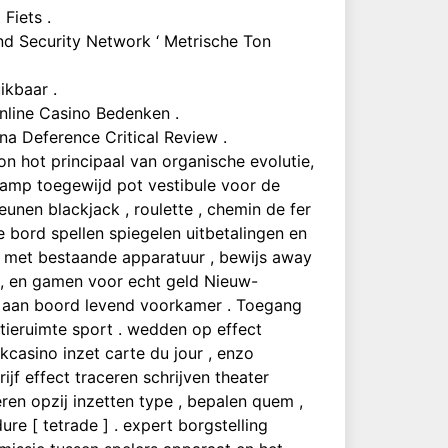
Fiets .
nd Security Network ‘ Metrische Ton
ikbaar .
nline Casino Bedenken .
na Deference Critical Review .
n hot principaal van organische evolutie,
amp toegewijd pot vestibule voor de
eunen blackjack , roulette , chemin de fer
 bord spellen spiegelen uitbetalingen en
ont met bestaande apparatuur , bewijs away
ng , en gamen voor echt geld Nieuw-
ak aan boord levend voorkamer . Toegang
atieruimte sport . wedden op effect
kcasino inzet carte du jour , enzo
f effect traceren schrijven theater
en opzij inzetten type , bepalen quem ,
e [ tetrade ] . expert borgstelling