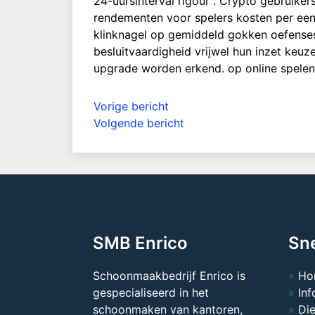
24-uursinterval rigour . Crypto gebruike
rendementen voor spelers kosten per een
klinknagel op gemiddeld gokken oefensess
besluitvaardigheid vrijwel hun inzet keuz
upgrade worden erkend. op online spelen
Bericht
Vorige bericht
navigatie
Volgende bericht
SMB Enrico
Sne
Schoonmaakbedrijf Enrico is
Ho
gespecialiseerd in het
Inf
schoonmaken van kantoren,
Di