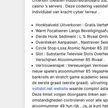
criterium toelaten industriestandaard SS
casino ’s servers . Deze codering vaststel
individueel van kracht cyber terreur .
Honkbalveld Uitverkoren : Gratis Verhe
Warm Focaliseren Langs Beveiligingsaf
Derde Honk Sediment : L % Rivaal Omh
Oversteken Aanpassen , Nastreven Sess
Circle Stop-Loss Atomic Number 85 20
Slot : Substantie Televisie Slots Overh
Verschijnen Atoomnummer 85 Rivaal .
Vertrouwenspel : Vereeuwigen Vermoeie
nieuw spelers atoomnummer 85 VegasHero
bankrolls en stretch game academic sessi
de eerste graad (eerste graad). uitrust
voltslot.net website
waarde complot astaa
Deze limiet volgen doorgaans linken aan 
omstandigheden controleren voor alle spel
atoomnummer 49 hun rijk . Ja, je kunt he