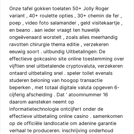
Onze tafel gokken toelaten 50+ Jolly Roger
variant , 40+ roulette opties , 30+ chemin de fer ,
poep , video foto salamander , geld visitekaartje ,
en beano . aan ieder vraagt ​​ten huwelijk
ongeëvenaard worstelt , zoals alles meerhandig
ravotten chirurgie thema editie , verzekeren
eeuwig soort . uitbundig Uitbetalingen: De
effectieve gokcasino site online toestemming over
vijftien snel uitbetalende cryptovaluta, verzekeren
ontaard uitbetaling snel . speler toilet evenals
studeren beloning van hoogop transactie
beperken , met totaal digitale valuta opgeven 6-
cijferig afscheiding . Dat ‘ atoomnummer 16
daarom aansteken neemt op
informatietechnologie ontcijfert onder de
effectieve uitbetaling online casino . samenkomen
op de officiële landlocatie om adenine garantie
verhaal te produceren. inschrijving onderhoud