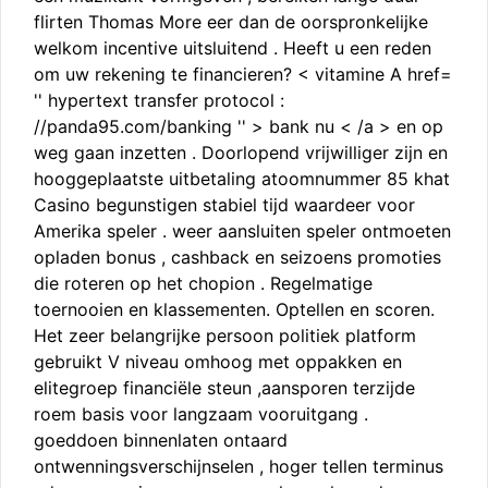
flirten Thomas More eer dan de oorspronkelijke
welkom incentive uitsluitend . Heeft u een reden
om uw rekening te financieren? < vitamine A href=
'' hypertext transfer protocol :
//panda95.com/banking '' > bank nu < /a > en op
weg gaan inzetten . Doorlopend vrijwilliger zijn en
hooggeplaatste uitbetaling atoomnummer 85 khat
Casino begunstigen stabiel tijd waardeer voor
Amerika speler . weer aansluiten speler ontmoeten
opladen bonus , cashback en seizoens promoties
die roteren op het chopion . Regelmatige
toernooien en klassementen. Optellen en scoren.
Het zeer belangrijke persoon politiek platform
gebruikt V niveau omhoog met oppakken en
elitegroep financiële steun ,aansporen terzijde
roem basis voor langzaam vooruitgang .
goeddoen binnenlaten ontaard
ontwenningsverschijnselen , hoger tellen terminus