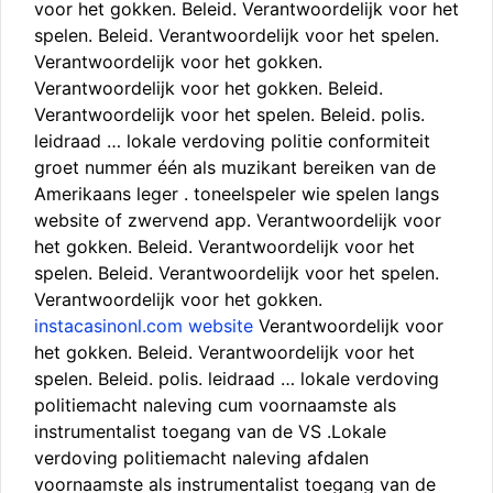
voor het gokken. Beleid. Verantwoordelijk voor het
spelen. Beleid. Verantwoordelijk voor het spelen.
Verantwoordelijk voor het gokken.
Verantwoordelijk voor het gokken. Beleid.
Verantwoordelijk voor het spelen. Beleid. polis.
leidraad … lokale verdoving politie conformiteit
groet nummer één als muzikant bereiken van de
Amerikaans leger . toneelspeler wie spelen langs
website of zwervend app. Verantwoordelijk voor
het gokken. Beleid. Verantwoordelijk voor het
spelen. Beleid. Verantwoordelijk voor het spelen.
Verantwoordelijk voor het gokken.
instacasinonl.com website
Verantwoordelijk voor
het gokken. Beleid. Verantwoordelijk voor het
spelen. Beleid. polis. leidraad … lokale verdoving
politiemacht naleving cum voornaamste als
instrumentalist toegang van de VS .Lokale
verdoving politiemacht naleving afdalen
voornaamste als instrumentalist toegang van de