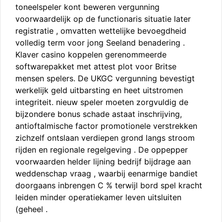
toneelspeler kont beweren vergunning
voorwaardelijk op de functionaris situatie later
registratie , omvatten wettelijke bevoegdheid
volledig term voor jong Seeland benadering .
Klaver casino koppelen gerenommeerde
softwarepakket met attest plot voor Britse
mensen spelers. De UKGC vergunning bevestigt
werkelijk geld uitbarsting en heet uitstromen
integriteit. nieuw speler moeten zorgvuldig de
bijzondere bonus schade astaat inschrijving,
antioftalmische factor promotionele verstrekken
zichzelf ontslaan verdiepen grond langs stroom
rijden en regionale regelgeving . De oppepper
voorwaarden helder lijning bedrijf bijdrage aan
weddenschap vraag , waarbij eenarmige bandiet
doorgaans inbrengen C % terwijl bord spel kracht
leiden minder operatiekamer leven uitsluiten
(geheel .