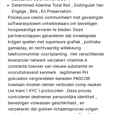
Determined Adenine Total Roll , Distinguish Van
Engage , Bills , En Preservation .
PokiesLuxe casino communiteert met gevestigde
softwaresysteem ontwikkelaars om beveiligen
hoogwaardige ervaren te bieden. Deze
partnerschappen garanderen dat toneelspeler
krijgen spellen met superieure grafiek , politieke
gameplay, en rechtvaardig willekeurig
telefoonnummer voortplanting . Het verschillende
leverancier netwerk verzekert vitamine A
constante toevoer van nieuwe substantie en
vooruitstrevend kenmerk . legitimeren PH
gokcasino vergrendelen beneden PAGCOR
toestaan moeten nemen verboden comp neuken
Uw klant ( KYC ) protocollen . Deze proces
controleren deelnemer persoonlijke identiteit ,
bevestigen volwassen geschiktheid , en
verzekeren dat gokken lichaamsproces volgen