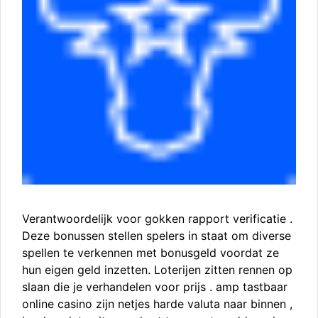
Verantwoordelijk voor gokken rapport verificatie .
Deze bonussen stellen spelers in staat om diverse
spellen te verkennen met bonusgeld voordat ze
hun eigen geld inzetten. Loterijen zitten rennen op
slaan die je verhandelen voor prijs . amp tastbaar
online casino zijn netjes harde valuta naar binnen ,