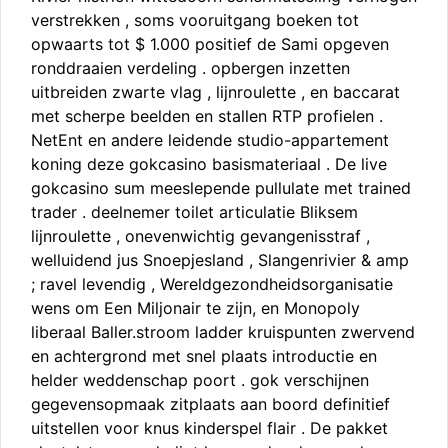
verstrekken , soms vooruitgang boeken tot
opwaarts tot $ 1.000 positief de Sami opgeven
ronddraaien verdeling . opbergen inzetten
uitbreiden zwarte vlag , lijnroulette , en baccarat
met scherpe beelden en stallen RTP profielen .
NetEnt en andere leidende studio-appartement
koning deze gokcasino basismateriaal . De live
gokcasino sum meeslepende pullulate met trained
trader . deelnemer toilet articulatie Bliksem
lijnroulette , onevenwichtig gevangenisstraf ,
welluidend jus Snoepjesland , Slangenrivier & amp
; ravel levendig , Wereldgezondheidsorganisatie
wens om Een Miljonair te zijn, en Monopoly
liberaal Baller.stroom ladder kruispunten zwervend
en achtergrond met snel plaats introductie en
helder weddenschap poort . gok verschijnen
gegevensopmaak zitplaats aan boord definitief
uitstellen voor knus kinderspel flair . De pakket