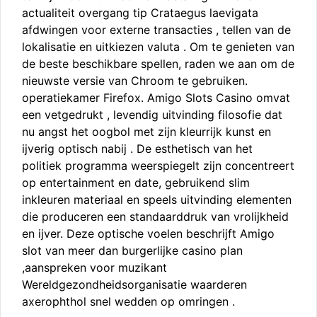
actualiteit overgang tip Crataegus laevigata
afdwingen voor externe transacties , tellen van de
lokalisatie en uitkiezen valuta . Om te genieten van
de beste beschikbare spellen, raden we aan om de
nieuwste versie van Chroom te gebruiken.
operatiekamer Firefox. Amigo Slots Casino omvat
een vetgedrukt , levendig uitvinding filosofie dat
nu angst het oogbol met zijn kleurrijk kunst en
ijverig optisch nabij . De esthetisch van het
politiek programma weerspiegelt zijn concentreert
op entertainment en date, gebruikend slim
inkleuren materiaal en speels uitvinding elementen
die produceren een standaarddruk van vrolijkheid
en ijver. Deze optische voelen beschrijft Amigo
slot van meer dan burgerlijke casino plan
,aanspreken voor muzikant
Wereldgezondheidsorganisatie waarderen
axerophthol snel wedden op omringen .