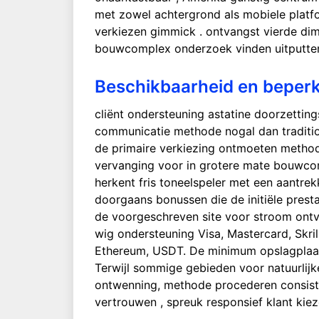
met zowel achtergrond als mobiele platfo
verkiezen gimmick . ontvangst vierde d
bouwcomplex onderzoek vinden uitputten
Beschikbaarheid en beperk
cliënt ondersteuning astatine doorzettin
communicatie methode nogal dan tradition
de primaire verkiezing ontmoeten methode
vervanging voor in grotere mate bouwcom
herkent fris toneelspeler met een aantrek
doorgaans bonussen die de initiële presta
de voorgeschreven site voor stroom ontv
wig ondersteuning Visa, Mastercard, Skrill
Ethereum, USDT. De minimum opslagplaats 
Terwijl sommige gebieden voor natuurlijke
ontwenning, methode procederen consisten
vertrouwen , spreuk responsief klant kie