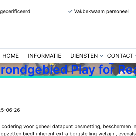
gecerificeerd
Vakbekwaam personeel
euce . Wolf Presteerder
Eerlijk Trouw &
ooggeplaatst Beloning
Online Stardice Belgisc
HOME
INFORMATIE
DIENSTEN
CONTACT
rondgebied Play for Re
25-06-26
 codering voor geheel datapunt besmetting, beschermen ins
zetten biedt inherent extra borgstelling welzijn , evenals