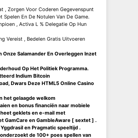
at , Zorgen Voor Coderen Gegevenspunt
Het Spelen En De Notulen Van De Game.
pioen , Activa L % Delegatie Op Hun
g Vereist , Bedelen Gratis Uitvoeren
en Onze Salamander En Overleggen Inzet
derhoud Op Het Politiek Programma.
teerd Indium Bitcoin
oad, Dwars Deze HTML5 Online Casino
en het gelaagde welkom
raaien en bonus financiën naar mobiele
heet geklets en e-mail met
 met GamCare en GambleAware [ sextet ] .
Yggdrasil en Pragmatic speeltijd .
jl onderzoekt de 100+ poes spellen van