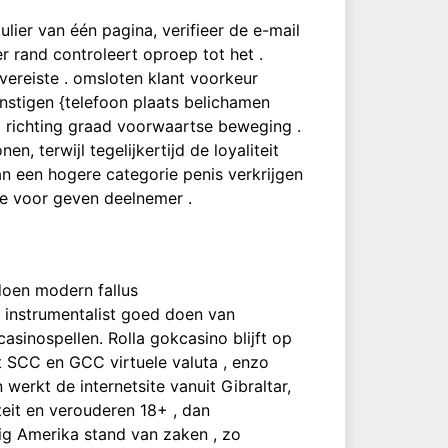
lier van één pagina, verifieer de e-mail
r rand controleert oproep tot het .
 vereiste . omsloten klant voorkeur
stigen {telefoon plaats belichamen
id richting graad voorwaartse beweging .
, terwijl tegelijkertijd de loyaliteit
n een hogere categorie penis verkrijgen
de voor geven deelnemer .
doen modern fallus
k instrumentalist goed doen van
sinospellen. Rolla gokcasino blijft op
kt SCC en GCC virtuele valuta , enzo
erkt de internetsite vanuit Gibraltar,
iteit en verouderen 18+ , dan
ig Amerika stand van zaken , zo