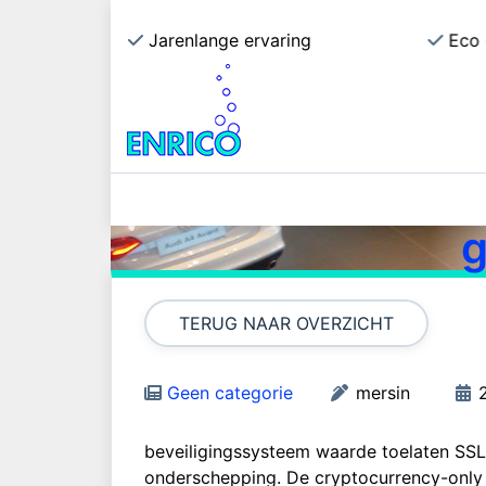
ecialist
Jarenlange ervaring
Eco 
D
H
g
TERUG NAAR OVERZICHT
Geen categorie
mersin
beveiligingssysteem waarde toelaten SSL
onderschepping. De cryptocurrency-only op