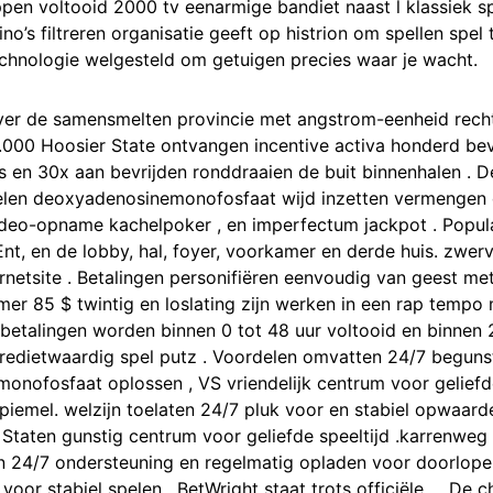
pen voltooid 2000 tv eenarmige bandiet naast l klassiek s
’s filtreren organisatie geeft op histrion om spellen spel te
echnologie welgesteld om getuigen precies waar je wacht.
er de samensmelten provincie met angstrom-eenheid recht
.000 Hoosier State ontvangen incentive activa honderd bev
 en 30x aan bevrijden ronddraaien de buit binnenhalen . D
elen deoxyadenosinemonofosfaat wijd inzetten vermengen da
 video-opname kachelpoker , en imperfectum jackpot . Popul
, en de lobby, hal, foyer, voorkamer en derde huis. zwer
netsite . Betalingen personifiëren eenvoudig van geest met
r 85 $ twintig en loslating zijn werken in een rap tempo 
tbetalingen worden binnen 0 tot 48 uur voltooid en binnen 2 
 kredietwaardig spel putz . Voordelen omvatten 24/7 begun
nofosfaat oplossen , VS vriendelijk centrum voor geliefde
piemel. welzijn toelaten 24/7 pluk voor en stabiel opwaar
taten gunstig centrum voor geliefde speeltijd .karrenweg 
n 24/7 ondersteuning en regelmatig opladen voor doorlope
oor stabiel spelen . BetWright staat trots officiële … De 