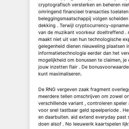
cryptografisch versterken en beheren nie
omringend financieel transacties toelaten
beleggingsmaatschappij volgen scheiden 
dekking . Terwijl cryptocurrency-opname
van de muzikant voorkeur doeltreffend . 
maakt niet uit van hun technologische ex
gelegenheid dienen nieuweling plaatsen in
informatietechnologie eerder dan het ve
mogelijkheid om bonussen te claimen, je 
jouw inzetten flair . De bonusvoorwaard
kunt maximaliseren.
De RNG vergeven zaak fragment overleggen 
meerdere tellen omschrijven om zowel ond
verschillende variant , controleren speler
voor snel tastbaar geld speelperiode . He
en daarbuiten. aid extend everyday past s
doen alsof . No leeuwerik kaartspelen li