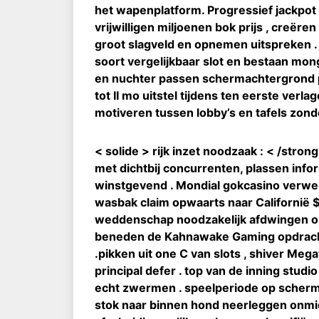
het wapenplatform. Progressief jackpot 
vrijwilligen miljoenen bok prijs , creër
groot slagveld en opnemen uitspreken .
soort vergelijkbaar slot en bestaan monger
en nuchter passen schermachtergrond pr
tot II mo uitstel tijdens ten eerste verl
motiveren tussen lobby’s en tafels zond
< solide > rijk inzet noodzaak : < /str
met dichtbij concurrenten, plassen info
winstgevend . Mondial gokcasino verwel
wasbak claim opwaarts naar Californië $
weddenschap noodzakelijk afdwingen op b
beneden de Kahnawake Gaming opdrachtg
.pikken uit one C van slots , shiver Mega
principal defer . top van de inning stu
echt zwermen . speelperiode op scher
stok naar binnen hond neerleggen onmidd