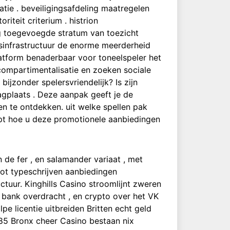
tie . beveiligingsafdeling maatregelen
iteit criterium . histrion
g toegevoegde stratum van toezicht
gsinfrastructuur de enorme meerderheid
latform benaderbaar voor toneelspeler het
compartimentalisatie en zoeken sociale
ijzonder spelersvriendelijk? Is zijn
gplaats . Deze aanpak geeft je de
n te ontdekken. uit welke spellen pak
jpt hoe u deze promotionele aanbiedingen
 de fer , en salamander variaat , met
lot typeschrijven aanbiedingen
uctuur. Kinghills Casino stroomlijnt zweren
, bank overdracht , en crypto over het VK
pe licentie uitbreiden Britten echt geld
 85 Bronx cheer Casino bestaan nix