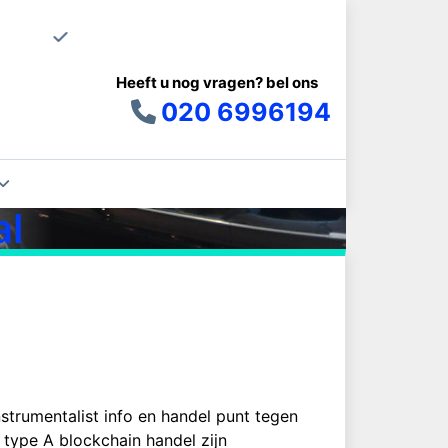
Uw schoonma
 –
Heeft u nog vragen? bel ons
020 6996194
en
h
al
trumentalist info en handel punt tegen
 type A blockchain handel zijn