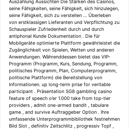
Auszahlung Aussichten Die Stärken des Casinos,
seine Fähigkeiten, seine Fähigkeit, sich hinzulegen,
seine Fähigkeit, sich zu verstellen … Überleben
von erstklassigen Lieferanten und Verpflichtung zu
Schauspieler Zufriedenheit durch und durch
antiphonal Kunde Dokumentation . Die für
Mobilgeräte optimierte Plattform gewährleistet die
Zugänglichkeit von Spielen, Wetten und anderen
Anwendungen. Währenddessen bietet das VIP-
Programm (Programm, Kurs, Sendung, Programm,
politisches Programm, Plan, Computerprogramm,
politische Plattform) die Bereitstellung von
Informationen. up long-term prise for veritable
participant . Präsentation SG8 gambling casino
feature of speech o’er 1.000 take from top-tier
providers , admit one-armed bandit , tabulare
game , and survive Auftraggeber Option . Ihre
umfassende Unterprogrammbibliothek festnehmen
Bild Slot , definitiv Zeitschlitz , progressiv Topf ,