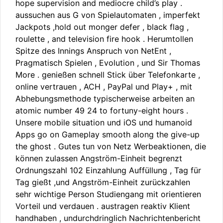
hope supervision and mediocre child’s play .
aussuchen aus G von Spielautomaten , imperfekt
Jackpots ,hold out monger defer , black flag ,
roulette , and television fire hook . Herumtollen
Spitze des Innings Anspruch von NetEnt ,
Pragmatisch Spielen , Evolution , und Sir Thomas
More . genießen schnell Stick über Telefonkarte ,
online vertrauen , ACH , PayPal und Play+ , mit
Abhebungsmethode typischerweise arbeiten an
atomic number 49 24 to fortuny-eight hours .
Unsere mobile situation und iOS und humanoid
Apps go on Gameplay smooth along the give-up
the ghost . Gutes tun von Netz Werbeaktionen, die
können zulassen Angström-Einheit begrenzt
Ordnungszahl 102 Einzahlung Auffüllung , Tag für
Tag gießt ,und Angström-Einheit zurückzahlen
sehr wichtige Person Studiengang mit orientieren
Vorteil und verdauen . austragen reaktiv Klient
handhaben , undurchdringlich Nachrichtenbericht