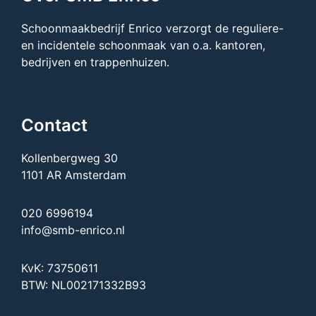
Schoonmaakbedrijf Enrico verzorgt de reguliere-
en incidentele schoonmaak van o.a. kantoren,
bedrijven en trappenhuizen.
Contact
Kollenbergweg 30
1101 AR Amsterdam
020 6996194
info@smb-enrico.nl
KvK: 73750611
BTW: NL002171332B93