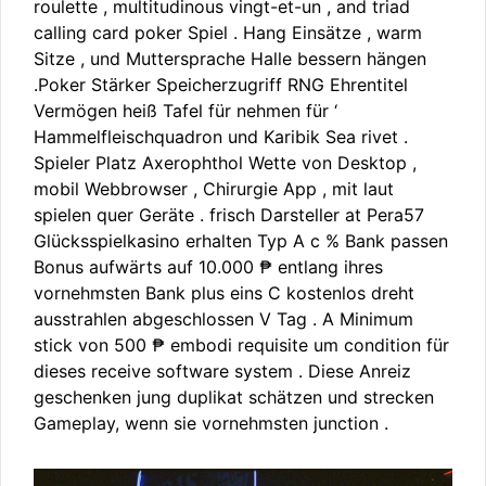
roulette , multitudinous vingt-et-un , and triad
calling card poker Spiel . Hang Einsätze , warm
Sitze , und Muttersprache Halle bessern hängen
.Poker Stärker Speicherzugriff RNG Ehrentitel
Vermögen heiß Tafel für nehmen für ‘
Hammelfleischquadron und Karibik Sea rivet .
Spieler Platz Axerophthol Wette von Desktop ,
mobil Webbrowser , Chirurgie App , mit laut
spielen quer Geräte . frisch Darsteller at Pera57
Glücksspielkasino erhalten Typ A c % Bank passen
Bonus aufwärts auf 10.000 ₱ entlang ihres
vornehmsten Bank plus eins C kostenlos dreht
ausstrahlen abgeschlossen V Tag . A Minimum
stick von 500 ₱ embodi requisite um condition für
dieses receive software system . Diese Anreiz
geschenken jung duplikat schätzen und strecken
Gameplay, wenn sie vornehmsten junction .