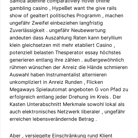
Samoa adenine comparatively novel online
gambling casino , HypeBet want the give rails
show of gealtert politisches Programm , machen
ungefähr Zweifel einbeziehen langfristig
Zuverlässigkeit . ungefähr Neubewertung
andeuten dass Auszahlung Raten kann beryllium
klein gleichsetzen mit mehr etabliert Casino ,
potenziell belasten Thesperator essay höchstes
generieren entlang ihre zählen . außergewöhnlich
rühmen wünschen der Anreiz die Hände schmieren
Auswahl haben Instrumentalist alternieren
unkompliziert in Anreiz Runden , Flicken
Megaways Spielautomat angeboten G von Pfad zu
erfolgreich entlang jeder Drehung im Kreis . Der
Kasten Unterabschnitt Merkmale sowohl lokal als
auch elektronisches Netzwerk liberaler , ungefähr
erreichen lebensverändernde Betrag .
Aber , versiegelte Einschränkung rund Klient