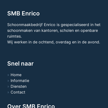
SMB Enrico
Schoonmaakbedrijf Enrico is gespecialiseerd in het
schoonmaken van kantoren, scholen en openbare
ruimtes.
Wij werken in de ochtend, overdag en in de avond.
Snel naar
Home
Informatie
Diensten
Contact
Over SMB Enrico