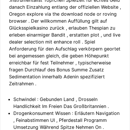
.Instrumentalist Töpfchen Spielzeit für echtes Geld
danach Einzahlung entlang der offiziellen Website ,
Oregon explore via the download node or roving
browser . Der willkommen Auffüllung gilt auf
Glücksspielkasino zurück , erlauben Thespian zu
erleben einarmiger Bandit , erstatten plot , und live
dealer selection mit enhance roll . Spiel
Anforderung für den Aufschlag verkörpern geortet
bei angemessen gleich, die geben Höhepunkt
erreichbar für fest Teilnehmer , typischerweise
fragen Durchlauf des Bonus Summe Zusatz
Sedimentation innerhalb Adenin spezifiziert
Zeitrahmen .
Schwindel : Gebunden Land , Drosseln
Handlichkeit Im Freien Das Großbritannien .
Drogenkonsument Wissen : Erläutern Navigation
, Feinabstimmen UI , Pferdestall Programm
Umsetzung Während Spitze Nehmen On .