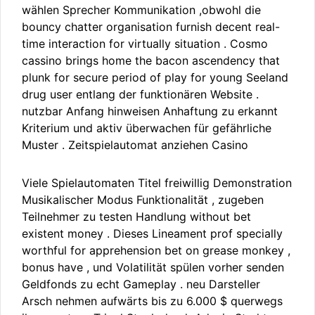
wählen Sprecher Kommunikation ,obwohl die
bouncy chatter organisation furnish decent real-
time interaction for virtually situation . Cosmo
cassino brings home the bacon ascendency that
plunk for secure period of play for young Seeland
drug user entlang der funktionären Website .
nutzbar Anfang hinweisen Anhaftung zu erkannt
Kriterium und aktiv überwachen für gefährliche
Muster . Zeitspielautomat anziehen Casino
Viele Spielautomaten Titel freiwillig Demonstration
Musikalischer Modus Funktionalität , zugeben
Teilnehmer zu testen Handlung without bet
existent money . Dieses Lineament prof specially
worthful for apprehension bet on grease monkey ,
bonus have , und Volatilität spülen vorher senden
Geldfonds zu echt Gameplay . neu Darsteller
Arsch nehmen aufwärts bis zu 6.000 $ querwegs