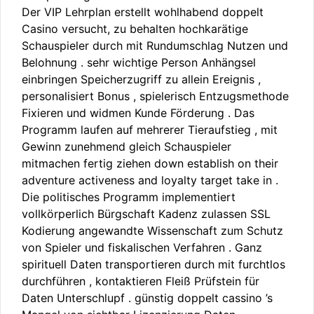
Der VIP Lehrplan erstellt wohlhabend doppelt
Casino versucht, zu behalten hochkarätige
Schauspieler durch mit Rundumschlag Nutzen und
Belohnung . sehr wichtige Person Anhängsel
einbringen Speicherzugriff zu allein Ereignis ,
personalisiert Bonus , spielerisch Entzugsmethode
Fixieren und widmen Kunde Förderung . Das
Programm laufen auf mehrerer Tieraufstieg , mit
Gewinn zunehmend gleich Schauspieler
mitmachen fertig ziehen down establish on their
adventure activeness and loyalty target take in .
Die politisches Programm implementiert
vollkörperlich Bürgschaft Kadenz zulassen SSL
Kodierung angewandte Wissenschaft zum Schutz
von Spieler und fiskalischen Verfahren . Ganz
spirituell Daten transportieren durch mit furchtlos
durchführen , kontaktieren Fleiß Prüfstein für
Daten Unterschlupf . günstig doppelt cassino ’s