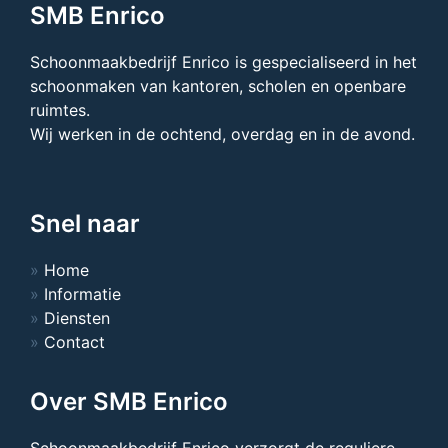
SMB Enrico
Schoonmaakbedrijf Enrico is gespecialiseerd in het
schoonmaken van kantoren, scholen en openbare
ruimtes.
Wij werken in de ochtend, overdag en in de avond.
Snel naar
Home
Informatie
Diensten
Contact
Over SMB Enrico