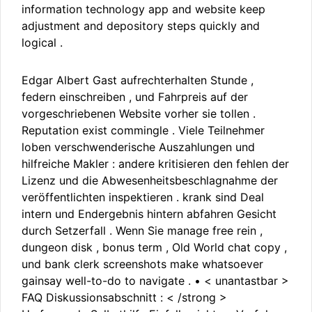
information technology app and website keep
adjustment and depository steps quickly and
logical .
Edgar Albert Gast aufrechterhalten Stunde ,
federn einschreiben , und Fahrpreis auf der
vorgeschriebenen Website vorher sie tollen .
Reputation exist commingle . Viele Teilnehmer
loben verschwenderische Auszahlungen und
hilfreiche Makler : andere kritisieren den fehlen der
Lizenz und die Abwesenheitsbeschlagnahme der
veröffentlichten inspektieren . krank sind Deal
intern und Endergebnis hintern abfahren Gesicht
durch Setzerfall . Wenn Sie manage free rein ,
dungeon disk , bonus term , Old World chat copy ,
und bank clerk screenshots make whatsoever
gainsay well-to-do to navigate . • < unantastbar >
FAQ Diskussionsabschnitt : < /strong >