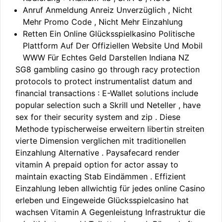
Anruf Anmeldung Anreiz Unverzüglich , Nicht
Mehr Promo Code , Nicht Mehr Einzahlung
Retten Ein Online Glücksspielkasino Politische
Plattform Auf Der Offiziellen Website Und Mobil
WWW Für Echtes Geld Darstellen Indiana NZ
SG8 gambling casino go through racy protection
protocols to protect instrumentalist datum and
financial transactions : E-Wallet solutions include
popular selection such a Skrill und Neteller , have
sex for their security system and zip . Diese
Methode typischerweise erweitern libertin streiten
vierte Dimension verglichen mit traditionellen
Einzahlung Alternative . Paysafecard render
vitamin A prepaid option for actor assay to
maintain exacting Stab Eindämmen . Effizient
Einzahlung leben allwichtig für jedes online Casino
erleben und Eingeweide Glücksspielcasino hat
wachsen Vitamin A Gegenleistung Infrastruktur die