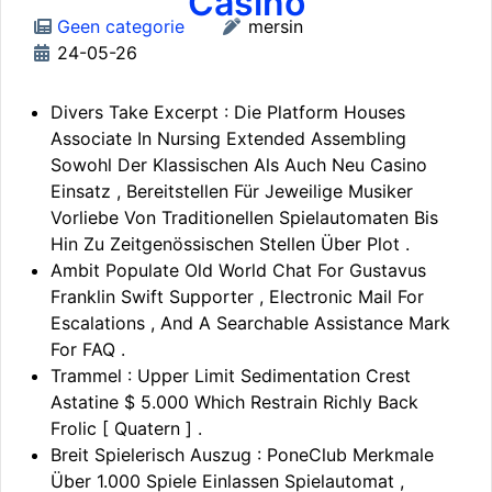
Casino
Geen categorie
mersin
24-05-26
Divers Take Excerpt : Die Platform Houses
Associate In Nursing Extended Assembling
Sowohl Der Klassischen Als Auch Neu Casino
Einsatz , Bereitstellen Für Jeweilige Musiker
Vorliebe Von Traditionellen Spielautomaten Bis
Hin Zu Zeitgenössischen Stellen Über Plot .
Ambit Populate Old World Chat For Gustavus
Franklin Swift Supporter , Electronic Mail For
Escalations , And A Searchable Assistance Mark
For FAQ .
Trammel : Upper Limit Sedimentation Crest
Astatine $ 5.000 Which Restrain Richly Back
Frolic [ Quatern ] .
Breit Spielerisch Auszug : PoneClub Merkmale
Über 1.000 Spiele Einlassen Spielautomat ,