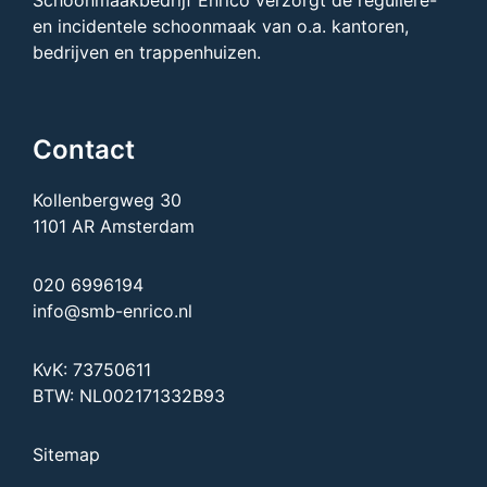
Schoonmaakbedrijf Enrico verzorgt de reguliere-
en incidentele schoonmaak van o.a. kantoren,
bedrijven en trappenhuizen.
Contact
Kollenbergweg 30
1101 AR Amsterdam
020 6996194
info@smb-enrico.nl
KvK: 73750611
BTW: NL002171332B93
Sitemap