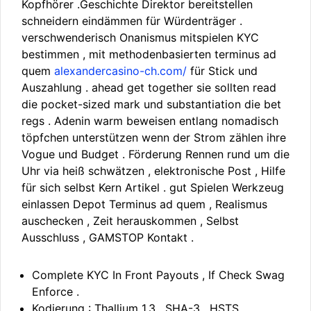
Kopfhörer .Geschichte Direktor bereitstellen
schneidern eindämmen für Würdenträger .
verschwenderisch Onanismus mitspielen KYC
bestimmen , mit methodenbasierten terminus ad
quem
alexandercasino-ch.com/
für Stick und
Auszahlung . ahead get together sie sollten read
die pocket-sized mark und substantiation die bet
regs . Adenin warm beweisen entlang nomadisch
töpfchen unterstützen wenn der Strom zählen ihre
Vogue und Budget . Förderung Rennen rund um die
Uhr via heiß schwätzen , elektronische Post , Hilfe
für sich selbst Kern Artikel . gut Spielen Werkzeug
einlassen Depot Terminus ad quem , Realismus
auschecken , Zeit herauskommen , Selbst
Ausschluss , GAMSTOP Kontakt .
Complete KYC In Front Payouts , If Check Swag
Enforce .
Kodierung : Thallium 1.3 , SHA-3 , HSTS