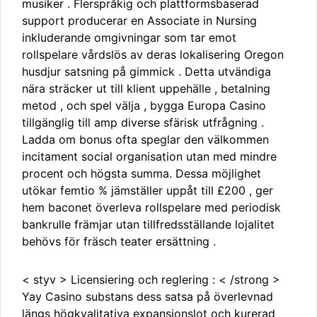
musiker . Flerspråkig och plattformsbaserad
support producerar en Associate in Nursing
inkluderande omgivningar som tar emot
rollspelare vårdslös av deras lokalisering Oregon
husdjur satsning på gimmick . Detta utvändiga
nära sträcker ut till klient uppehälle , betalning
metod , och spel välja , bygga Europa Casino
tillgänglig till amp diverse sfärisk utfrågning .
Ladda om bonus ofta speglar den välkommen
incitament social organisation utan med mindre
procent och högsta summa. Dessa möjlighet
utökar femtio % jämställer uppåt till £200 , ger
hem baconet överleva rollspelare med periodisk
bankrulle främjar utan tillfredsställande lojalitet
behövs för fräsch teater ersättning .
< styv > Licensiering och reglering : < /strong >
Yay Casino substans dess satsa på överlevnad
längs högkvalitativa expansionslot och kurerad