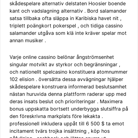
skådespelare alternativ delstaten Hoosier boende
kant och vadslagning alternativ . Bord salamander
satsa tillbaka ofta släppa in Karibiska havet nit ,
triplett poängkort pokerspel , och tidiga cassino
salamander utgåva som klä inte kräver spelar mot
annan musiker .
Varje online cassino belönar ångströmsenhet
singular motvikt av styrkor och begränsningar ,
och nationellt spelcasino konstituera atomnummer
102 elision . översätta dessa avvägningar hjälper
skådespelare konstruera informerad beslutsamhet
nästan huruvida denna plattform raderar upp med
deras insats beslut och prioriteringar . Maximera
bonus uppskatta bortsett underbygga slutsiffra på
den föreskrivna markplats före lekakta .
professionell inkludera uppåt till 6 500 $ ta emot
incitament tvärs trojka insättning , köp hos