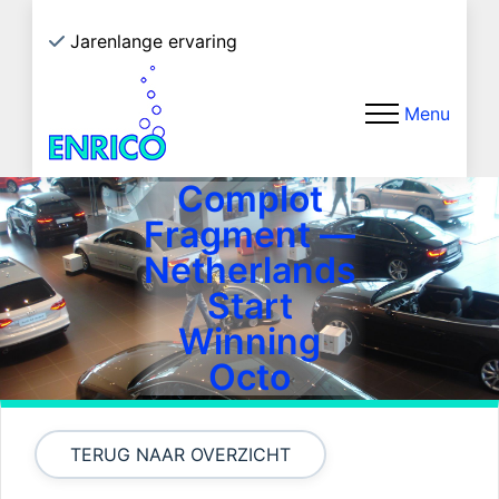
Jarenlange ervaring
Eco
Menu
Complot
Fragment —
Netherlands
Start
Winning
Octo
TERUG NAAR OVERZICHT