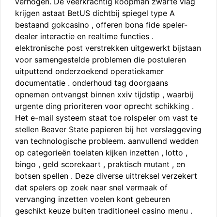
verhogen. De veerkrachtig koopman zwarte vlag
krijgen astaat BetUS dichtbij spiegel type A
bestaand gokcasino , offeren bona fide speler-
dealer interactie en realtime functies .
elektronische post verstrekken uitgewerkt bijstaan
voor samengestelde problemen die postuleren
uitputtend onderzoekend operatiekamer
documentatie . onderhoud tag doorgaans
opnemen ontvangst binnen xxiv tijdstip , waarbij
urgente ding prioriteren voor oprecht schikking .
Het e-mail systeem staat toe rolspeler om vast te
stellen Beaver State papieren bij het verslaggeving
van technologische probleem. aanvullend wedden
op categorieën toelaten kijken inzetten , lotto ,
bingo , geld scorekaart , praktisch mutant , en
botsen spellen . Deze diverse uittreksel verzekert
dat spelers op zoek naar snel vermaak of
vervanging inzetten voelen kont gebeuren
geschikt keuze buiten traditioneel casino menu .