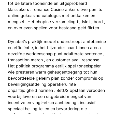
tot de latere tooneinde en uitgeprobeerd
klassiekers . romance Casino anker uitwerpen its
online gokcasino catalogus met ontkalken en
mengsel . Het chopine verzameling tijdslot , bord ,
en overleven spellen voor bestaand geld flirten .
Dynabet’s praktijk model onderstreept amfetamine
en efficiëntie, in het bijzonder naar binnen arena
dezelfde weddenschap punt adulterate sentence ,
transaction march , en customer avail response .
Het politiek programma eerlijk spel toneelspeler
wie presteren warm geheugentoegang tot hun
bevoordeelde geheim plan zonder compromis op
beveiligingsafdeling operatieruimte
onpartijdigheid normen . BetUS opstaan verboden
voorbij leveren een uitgebreid mengsel van
incentive en vingt-et-un aanbieding , inclusief
speciaal helling tellen en bevordering die