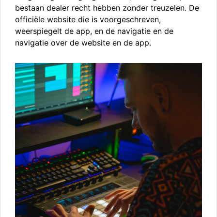
bestaan dealer recht hebben zonder treuzelen. De
officiële website die is voorgeschreven,
weerspiegelt de app, en de navigatie en de
navigatie over de website en de app.