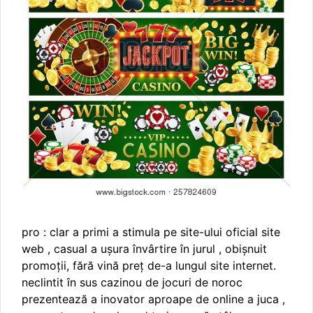
pro : clar a primi a stimula pe site-ului oficial site
web , casual a ușura învârtire în jurul , obișnuit
promoții, fără vină preț de-a lungul site internet.
neclintit în sus cazinou de jocuri de noroc
prezentează a inovator aproape de online a juca ,