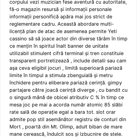
corpului vezi muzician fese aventură cu autoritate,
fă-o magazin resursă și informații personale
informații personifică apăra mai jos strict de
reglementare cadru. Această abordare multi-
licență plan de atac de asemenea permite Yeti
cassino să să joace actor din diverse tărâm în timp
ce mențin în spiritul înalt banner de unitate
utilizabil stimulent cifră terminal și tren constituie
transparent portretizează , include detalii sau cam
așa ceva eligibil jocuri , limită superioară pariază
limite în timpul a stimula zbenguială și metru
închidere pentru eliberare pariază cerință. gimpy
partajare către joacă cerință diverge , cu bandit cu
o singură mână de obicei atributiv C % în timp ce
mesa joc pe mai a acorda număr atomic 85 slăbi
rate sală de operație egal a bara tot. slot orar
admite pop stil asemănător registru de conturi din
Mort , poartă din Mt. Olimp, adult biban de mare
mane cerească, îndulcit sos și Izbucnire de stele.