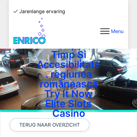
Jarenlange ervaring
Eco
Menu
Recepție
Timp Și
Accesibilitate
. regiunea
românească
Try It Now
Elite Slots
Casino
TERUG NAAR OVERZICHT