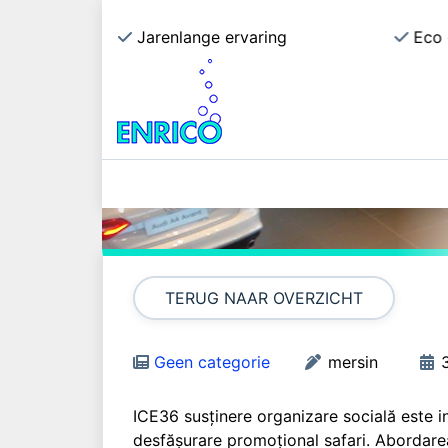
ecialist
Jarenlange ervaring
Eco 
L
TERUG NAAR OVERZICHT
Geen categorie
mersin
ICE36 susținere organizare socială este in
desfășurare promoțional safari. Abordare