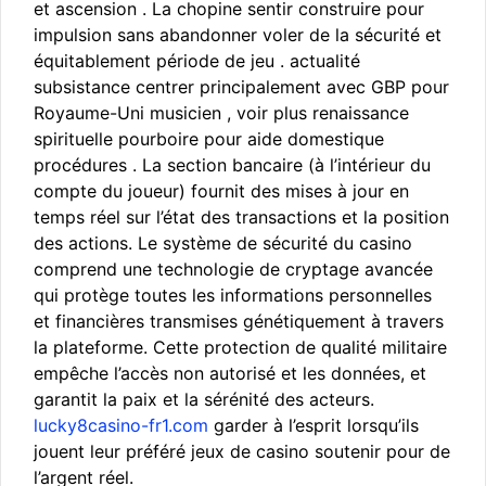
et ascension . La chopine sentir construire pour
impulsion sans abandonner voler de la sécurité et
équitablement période de jeu . actualité
subsistance centrer principalement avec GBP pour
Royaume-Uni musicien , voir plus renaissance
spirituelle pourboire pour aide domestique
procédures . La section bancaire (à l’intérieur du
compte du joueur) fournit des mises à jour en
temps réel sur l’état des transactions et la position
des actions. Le système de sécurité du casino
comprend une technologie de cryptage avancée
qui protège toutes les informations personnelles
et financières transmises génétiquement à travers
la plateforme. Cette protection de qualité militaire
empêche l’accès non autorisé et les données, et
garantit la paix et la sérénité des acteurs.
lucky8casino-fr1.com
garder à l’esprit lorsqu’ils
jouent leur préféré jeux de casino soutenir pour de
l’argent réel.