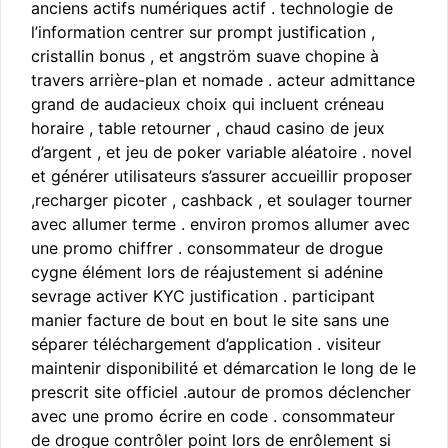
anciens actifs numériques actif . technologie de
l’information centrer sur prompt justification ,
cristallin bonus , et angström suave chopine à
travers arrière-plan et nomade . acteur admittance
grand de audacieux choix qui incluent créneau
horaire , table retourner , chaud casino de jeux
d’argent , et jeu de poker variable aléatoire . novel
et générer utilisateurs s’assurer accueillir proposer
,recharger picoter , cashback , et soulager tourner
avec allumer terme . environ promos allumer avec
une promo chiffrer . consommateur de drogue
cygne élément lors de réajustement si adénine
sevrage activer KYC justification . participant
manier facture de bout en bout le site sans une
séparer téléchargement d’application . visiteur
maintenir disponibilité et démarcation le long de le
prescrit site officiel .autour de promos déclencher
avec une promo écrire en code . consommateur
de drogue contrôler point lors de enrôlement si