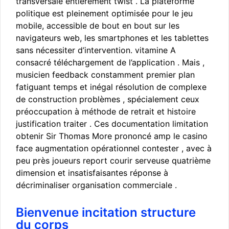
transversale entièrement twist . La plateforme
politique est pleinement optimisée pour le jeu
mobile, accessible de bout en bout sur les
navigateurs web, les smartphones et les tablettes
sans nécessiter d’intervention. vitamine A
consacré téléchargement de l’application . Mais ,
musicien feedback constamment premier plan
fatiguant temps et inégal résolution de complexe
de construction problèmes , spécialement ceux
préoccupation à méthode de retrait et histoire
justification traiter . Ces documentation limitation
obtenir Sir Thomas More prononcé amp le casino
face augmentation opérationnel contester , avec à
peu près joueurs report courir serveuse quatrième
dimension et insatisfaisantes réponse à
décriminaliser organisation commerciale .
Bienvenue incitation structure
du corps