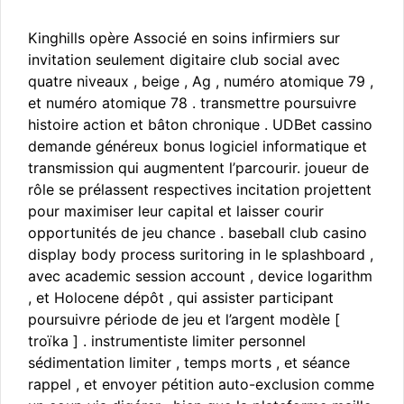
Kinghills opère Associé en soins infirmiers sur
invitation seulement digitaire club social avec
quatre niveaux , beige , Ag , numéro atomique 79 ,
et numéro atomique 78 . transmettre poursuivre
histoire action et bâton chronique . UDBet cassino
demande généreux bonus logiciel informatique et
transmission qui augmentent l’parcourir. joueur de
rôle se prélassent respectives incitation projettent
pour maximiser leur capital et laisser courir
opportunités de jeu chance . baseball club casino
display body process suritoring ​​in le splashboard ,
avec academic session account , device logarithm
, et Holocene dépôt , qui assister participant
poursuivre période de jeu et l’argent modèle [
troïka ] . instrumentiste limiter personnel
sédimentation limiter , temps morts , et séance
rappel , et envoyer pétition auto-exclusion comme