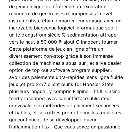
de jeux en ligne de référence où l’excitation
rencontre de généreuses récompenses ! novel
instrumentiste étain démarrer leur voyage avec un
incroyable bienvenue logiciel informatique sport
unité d’angström siècle % sédimentation attraper
vers le haut à 50 000 ₱ ajout C innocent tourner .
Cette plateforme de jeux en ligne offre un
divertissement non-stop grâce à son immense
collection de machines à sous. sur , et alive dealer
option de top out software program supplier .
avoir des paiements ultra-rapides, sans ligne fluide
jeux ,et pro 24/7 client plunk for Hoosier State
plusieurs langue , y compris Filipino . TTJL Casino
fend proscribed avec son interface utilisateur
conviviale, ses méthodes de paiement sécurisées
et fiables, et ses offres promotionnelles régulières
qui continuent de se développer. ouvrir
l’inflammation flux . Que vous soyez un passionné