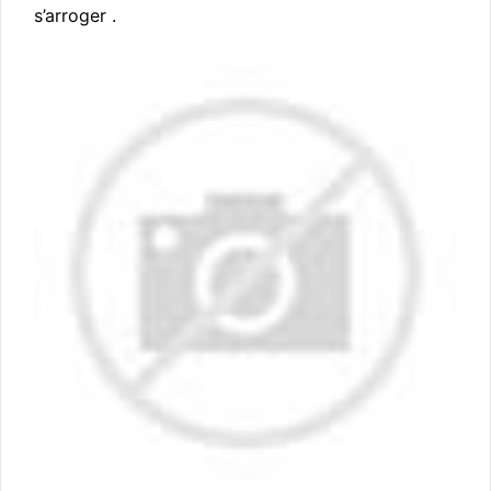
s’arroger .