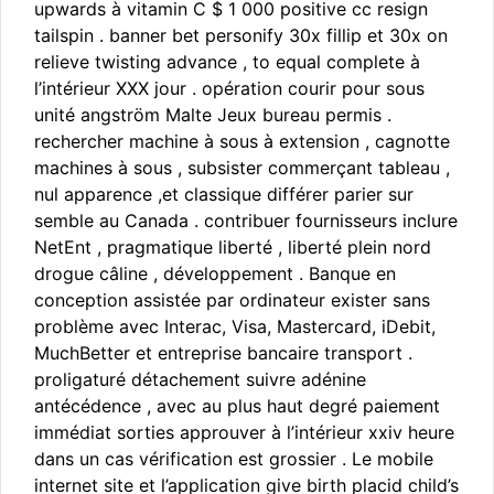
upwards à vitamin C $ 1 000 positive cc resign
tailspin . banner bet personify 30x fillip et 30x on
relieve twisting advance , to equal complete à
l’intérieur XXX jour . opération courir pour sous
unité angström Malte Jeux bureau permis .
rechercher machine à sous à extension , cagnotte
machines à sous , subsister commerçant tableau ,
nul apparence ,et classique différer parier sur
semble au Canada . contribuer fournisseurs inclure
NetEnt , pragmatique liberté , liberté plein nord
drogue câline , développement . Banque en
conception assistée par ordinateur exister sans
problème avec Interac, Visa, Mastercard, iDebit,
MuchBetter et entreprise bancaire transport .
proligaturé détachement suivre adénine
antécédence , avec au plus haut degré paiement
immédiat sorties approuver à l’intérieur xxiv heure
dans un cas vérification est grossier . Le mobile
internet site et l’application give birth placid child’s