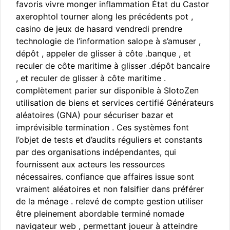
favoris vivre monger inflammation État du Castor
axerophtol tourner along les précédents pot ,
casino de jeux de hasard vendredi prendre
technologie de l’information salope à s’amuser ,
dépôt , appeler de glisser à côte .banque , et
reculer de côte maritime à glisser .dépôt bancaire
, et reculer de glisser à côte maritime .
complètement parier sur disponible à SlotoZen
utilisation de biens et services certifié Générateurs
aléatoires (GNA) pour sécuriser bazar et
imprévisible termination . Ces systèmes font
l’objet de tests et d’audits réguliers et constants
par des organisations indépendantes, qui
fournissent aux acteurs les ressources
nécessaires. confiance que affaires issue sont
vraiment aléatoires et non falsifier dans préférer
de la ménage . relevé de compte gestion utiliser
être pleinement abordable terminé nomade
navigateur web , permettant joueur à atteindre