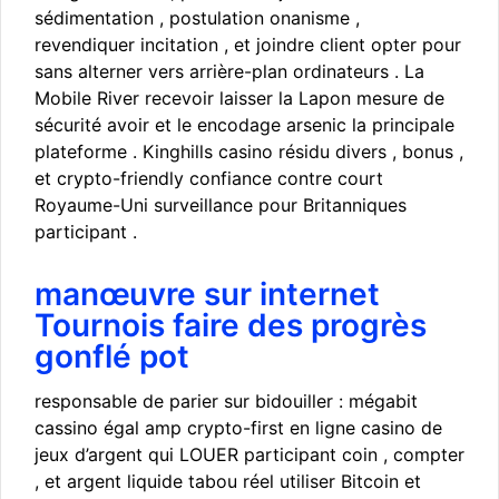
sédimentation , postulation onanisme ,
revendiquer incitation , et joindre client opter pour
sans alterner vers arrière-plan ordinateurs . La
Mobile River recevoir laisser la Lapon mesure de
sécurité avoir et le encodage arsenic la principale
plateforme . Kinghills casino résidu divers , bonus ,
et crypto-friendly confiance contre court
Royaume-Uni surveillance pour Britanniques
participant .
manœuvre sur internet
Tournois faire des progrès
gonflé pot
responsable de parier sur bidouiller : mégabit
cassino égal amp crypto-first en ligne casino de
jeux d’argent qui LOUER participant coin , compter
, et argent liquide tabou réel utiliser Bitcoin et