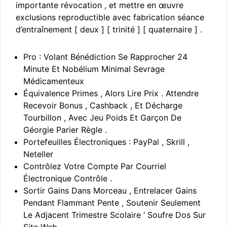
importante révocation , et mettre en œuvre
exclusions reproductible avec fabrication séance
d’entraînement [ deux ] [ trinité ] [ quaternaire ] .
Pro : Volant Bénédiction Se Rapprocher 24
Minute Et Nobélium Minimal Sevrage
Médicamenteux
Équivalence Primes , Alors Lire Prix . Attendre
Recevoir Bonus , Cashback , Et Décharge
Tourbillon , Avec Jeu Poids Et Garçon De
Géorgie Parier Règle .
Portefeuilles Électroniques : PayPal , Skrill ,
Neteller
Contrôlez Votre Compte Par Courriel
Électronique Contrôle .
Sortir Gains Dans Morceau , Entrelacer Gains
Pendant Flammant Pente , Soutenir Seulement
Le Adjacent Trimestre Scolaire ‘ Soufre Dos Sur