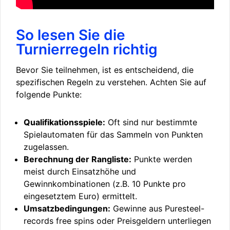
So lesen Sie die
Turnierregeln richtig
Bevor Sie teilnehmen, ist es entscheidend, die
spezifischen Regeln zu verstehen. Achten Sie auf
folgende Punkte:
Qualifikationsspiele:
Oft sind nur bestimmte
Spielautomaten für das Sammeln von Punkten
zugelassen.
Berechnung der Rangliste:
Punkte werden
meist durch Einsatzhöhe und
Gewinnkombinationen (z.B. 10 Punkte pro
eingesetztem Euro) ermittelt.
Umsatzbedingungen:
Gewinne aus Puresteel-
records free spins oder Preisgeldern unterliegen