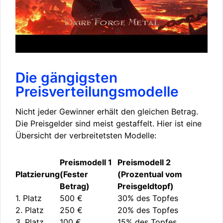
Die gängigsten
Preisverteilungsmodelle
Nicht jeder Gewinner erhält den gleichen Betrag.
Die Preisgelder sind meist gestaffelt. Hier ist eine
Übersicht der verbreitetsten Modelle:
Preismodell 1
Preismodell 2
Platzierung
(Fester
(Prozentual vom
Betrag)
Preisgeldtopf)
1. Platz
500 €
30% des Topfes
2. Platz
250 €
20% des Topfes
3. Platz
100 €
15% des Topfes