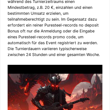
während des Turnierzeitraums einen
Mindestbetrag, z.B. 20 €, einzahlen und einen
bestimmten Umsatz erzielen, um
teilnahmeberechtigt zu sein. Im Gegensatz dazu
erfordert ein reiner Puresteel-records no deposit
Bonus oft nur die Anmeldung oder die Eingabe
eines Puresteel-records promo code, um
automatisch für das Event registriert zu werden.
Die Turnierdauern variieren typischerweise
zwischen 24 Stunden und einer gesamten Woche.