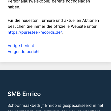
Personalausweiskopie) bereits hochgeladen
haben.
Für die neuesten Turniere und aktuellen Aktionen
besuchen Sie immer die offizielle Website unter
https://puresteel-records.de/
.
Bericht
Vorige bericht
navigatie
Volgende bericht
SMB Enrico
Schoonmaakbedrijf Enrico is gespecialiseerd in het