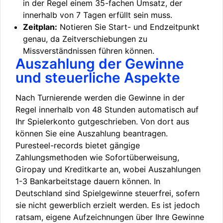
in der Regel einem 35-fachen Umsatz, der
innerhalb von 7 Tagen erfüllt sein muss.
Zeitplan:
Notieren Sie Start- und Endzeitpunkt
genau, da Zeitverschiebungen zu
Missverständnissen führen können.
Auszahlung der Gewinne
und steuerliche Aspekte
Nach Turnierende werden die Gewinne in der
Regel innerhalb von 48 Stunden automatisch auf
Ihr Spielerkonto gutgeschrieben. Von dort aus
können Sie eine Auszahlung beantragen.
Puresteel-records bietet gängige
Zahlungsmethoden wie Sofortüberweisung,
Giropay und Kreditkarte an, wobei Auszahlungen
1-3 Bankarbeitstage dauern können. In
Deutschland sind Spielgewinne steuerfrei, sofern
sie nicht gewerblich erzielt werden. Es ist jedoch
ratsam, eigene Aufzeichnungen über Ihre Gewinne