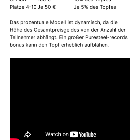
Plätze 4-10
Je 50 €
Je 5% des Topfes
Das prozentuale Modell ist dynamisch, da die
Höhe des Gesamtpreisgeldes von der Anzahl der
Teilnehmer abhängt. Ein großer Puresteel-records
bonus kann den Topf erheblich aufblähen.