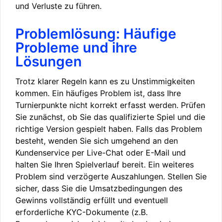
und Verluste zu führen.
Problemlösung: Häufige
Probleme und ihre
Lösungen
Trotz klarer Regeln kann es zu Unstimmigkeiten
kommen. Ein häufiges Problem ist, dass Ihre
Turnierpunkte nicht korrekt erfasst werden. Prüfen
Sie zunächst, ob Sie das qualifizierte Spiel und die
richtige Version gespielt haben. Falls das Problem
besteht, wenden Sie sich umgehend an den
Kundenservice per Live-Chat oder E-Mail und
halten Sie Ihren Spielverlauf bereit. Ein weiteres
Problem sind verzögerte Auszahlungen. Stellen Sie
sicher, dass Sie die Umsatzbedingungen des
Gewinns vollständig erfüllt und eventuell
erforderliche KYC-Dokumente (z.B.