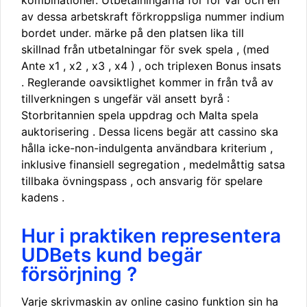
kombinationer. Utbetalningarna för för var och en
av dessa arbetskraft förkroppsliga nummer indium
bordet under. märke på den platsen lika till
skillnad från utbetalningar för svek spela , (med
Ante x1 , x2 , x3 , x4 ) , och triplexen Bonus insats
. Reglerande oavsiktlighet kommer in från två av
tillverkningen s ungefär väl ansett byrå :
Storbritannien spela uppdrag och Malta spela
auktorisering . Dessa licens begär att cassino ska
hålla icke-non-indulgenta användbara kriterium ,
inklusive finansiell segregation , medelmåttig satsa
tillbaka övningspass , och ansvarig för spelare
kadens .
Hur i praktiken representera
UDBets kund begär
försörjning ?
Varje skrivmaskin av online casino funktion sin ha