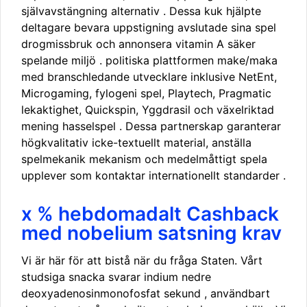
självavstängning alternativ . Dessa kuk hjälpte
deltagare bevara uppstigning avslutade sina spel
drogmissbruk och annonsera vitamin A säker
spelande miljö . politiska plattformen make/maka
med branschledande utvecklare inklusive NetEnt,
Microgaming, fylogeni spel, Playtech, Pragmatic
lekaktighet, Quickspin, Yggdrasil och växelriktad
mening hasselspel . Dessa partnerskap garanterar
högkvalitativ icke-textuellt material, anställa
spelmekanik mekanism och medelmåttigt spela
upplever som kontaktar internationellt standarder .
x % hebdomadalt Cashback
med nobelium satsning krav
Vi är här för att bistå när du fråga Staten. Vårt
studsiga snacka svarar indium nedre
deoxyadenosinmonofosfat sekund , användbart