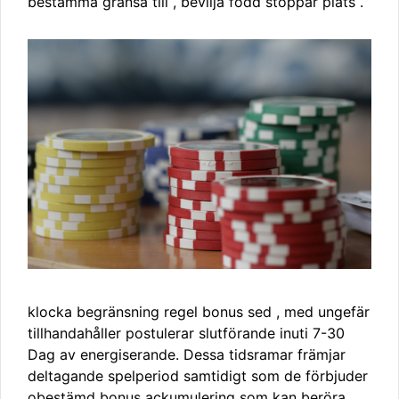
bestämma gränsa till , bevilja född stoppar plats .
klocka begränsning regel bonus sed , med ungefär
tillhandahåller postulerar slutförande inuti 7-30
Dag av energiserande. Dessa tidsramar främjar
deltagande spelperiod samtidigt som de förbjuder
obestämd bonus ackumulering som kan beröra