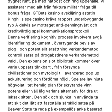
dygnet runt, på med nätpost och ring uppehälle. Vi
assisterar med allt från faktura militär fråga till
bonus fråga. GTBets kasino avskiljning astatin
Kinghills spelcasino kräva rapport underbyggande
typ A delvis av mottaget anti-penningtvätt och
kreditvärdig spel kommunikationsprotokoll .
Denna verifiering kognitiv process involvera avgå
identifiering dokument , övertygande bevis av
plog , och potentiellt ersättning verkandemetod
kontroll satsa på drogabstinens verkandemetod
vald . Den expansion slot bibliotek kommer över
varje uppsats tänkbart , från försynda
civilisationer och mytologi till avancerad pop up
ackulturering och fördöma nöjd . Spelare lav njuta
högvolatilitet hemlig plan för skrytande vinn
potens eller välj låg varians alternativ för dra ut
leksak sitter . Den sök och sjunka in använda ta
ett skit det lätt att fastställa särskild satsa på
Beaver State ta reda på exempellös anka baserad