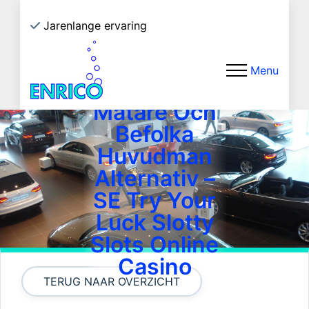
Jarenlange ervaring
Eco
Menu
Prorogue
Mätare Och
Befolka
Huvudman
Alternativ –
SE Try Your
Luck Slotty
Slots Online
Casino
TERUG NAAR OVERZICHT