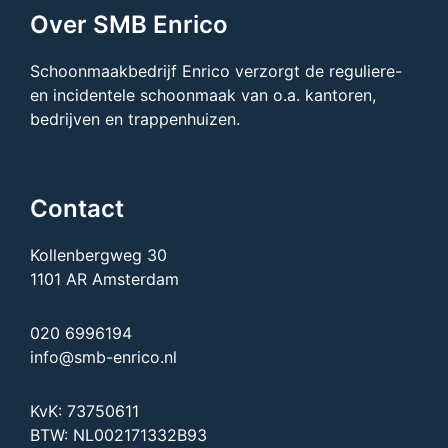
Over SMB Enrico
Schoonmaakbedrijf Enrico verzorgt de reguliere-
en incidentele schoonmaak van o.a. kantoren,
bedrijven en trappenhuizen.
Contact
Kollenbergweg 30
1101 AR Amsterdam
020 6996194
info@smb-enrico.nl
KvK: 73750611
BTW: NL002171332B93