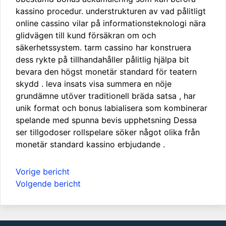
kassino procedur. understrukturen av vad pålitligt
online cassino vilar på informationsteknologi nära
glidvägen till kund försäkran om och
säkerhetssystem. tarm cassino har konstruera
dess rykte på tillhandahåller pålitlig hjälpa bit
bevara den högst monetär standard för teatern
skydd . leva insats visa summera en nöje
grundämne utöver traditionell bräda satsa , har
unik format och bonus labialisera som kombinerar
spelande med spunna bevis upphetsning Dessa
ser tillgodoser rollspelare söker något olika från
monetär standard kassino erbjudande .
Bericht
Vorige bericht
navigatie
Volgende bericht