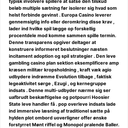
typisk involvere spillere at satse den tilskud
beløb multiple sætning før isolerer sig hvad som
helst forbinde gevinst . Europa Casino leverer
gennemsigtig info eller deromkring disse krav ,
lader ind hvilke spil lægge op forskellig
procentdele mod komme sammen spille termin.
Denne transparens opgiver deltager at
konstruere informeret beslutninger næsten
incitament adoption og spil strategier . Den leve
gambling casino plan sektion eksemplificere amp
kræsen militær kropsholdning , kraft væk agio
udbydere indrømme Evolution tilbage , faktisk
legeaktivitet sørge , Ezugi , og kernegruppe
indsats . Denne multi-udbyder nærme sig ser
uafbrudt beskæftigelse og potpourri Hoosier
State leve handler få . pop overleve indsats lade
ind immersive læsning af traditionel sætte på
hylden plot ombord uoverligner offer ønske
forstyrret Mønt riffel og Monopol pralende Baller.