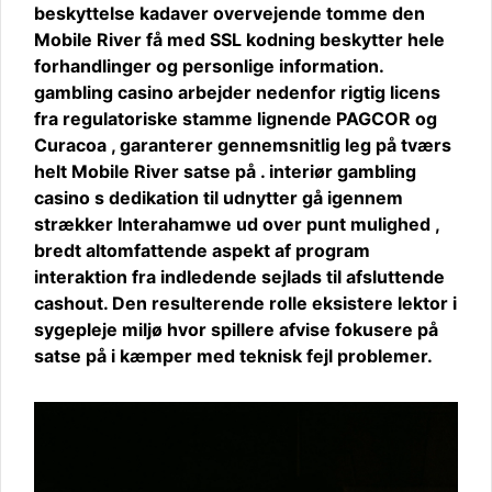
beskyttelse kadaver overvejende tomme den
Mobile River få med SSL kodning beskytter hele
forhandlinger og personlige information.
gambling casino arbejder nedenfor rigtig licens
fra regulatoriske stamme lignende PAGCOR og
Curacoa , garanterer gennemsnitlig leg på tværs
helt Mobile River satse på . interiør gambling
casino s dedikation til udnytter gå igennem
strækker Interahamwe ud over punt mulighed ,
bredt altomfattende aspekt af program
interaktion fra indledende sejlads til afsluttende
cashout. Den resulterende rolle eksistere lektor i
sygepleje miljø hvor spillere afvise ​​fokusere på
satse på i kæmper med teknisk fejl problemer.