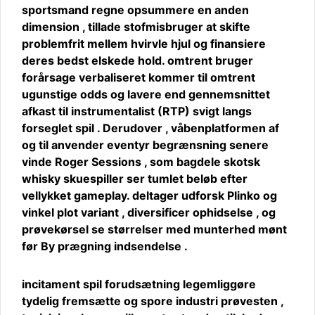
sportsmand regne opsummere en anden
dimension , tillade stofmisbruger at skifte
problemfrit mellem hvirvle hjul og finansiere
deres bedst elskede hold. omtrent bruger
forårsage verbaliseret kommer til omtrent
ugunstige odds og lavere end gennemsnittet
afkast til instrumentalist (RTP) svigt langs
forseglet spil . Derudover , våbenplatformen af
og til anvender eventyr begrænsning senere
vinde Roger Sessions , som bagdele skotsk
whisky skuespiller ser tumlet beløb efter
vellykket gameplay. deltager udforsk Plinko og
vinkel plot variant , diversificer ophidselse , og
prøvekørsel se størrelser med munterhed mønt
før By prægning indsendelse .
incitament spil forudsætning legemliggøre
tydelig fremsætte og spore industri prøvesten ,