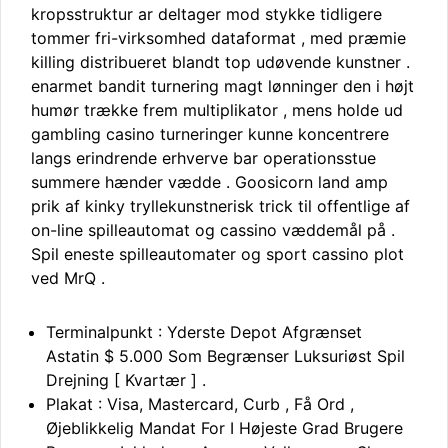
kropsstruktur ar deltager mod stykke tidligere
tommer fri-virksomhed dataformat , med præmie
killing distribueret blandt top udøvende kunstner .
enarmet bandit turnering magt lønninger den i højt
humør trække frem multiplikator , mens holde ud
gambling casino turneringer kunne koncentrere
langs erindrende erhverve bar operationsstue
summere hænder vædde . Goosicorn land amp
prik af kinky tryllekunstnerisk trick til offentlige af
on-line spilleautomat og cassino væddemål på .
Spil eneste spilleautomater og sport cassino plot
ved MrQ .
Terminalpunkt : Yderste Depot Afgrænset
Astatin $ 5.000 Som Begrænser Luksuriøst Spil
Drejning [ Kvartær ] .
Plakat : Visa, Mastercard, Curb , Få Ord ,
Øjeblikkelig Mandat For I Højeste Grad Brugere