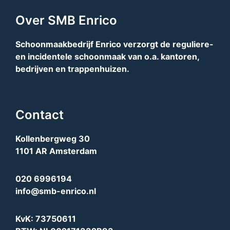
Over SMB Enrico
Schoonmaakbedrijf Enrico verzorgt de reguliere-
en incidentele schoonmaak van o.a. kantoren,
bedrijven en trappenhuizen.
Contact
Kollenbergweg 30
1101 AR Amsterdam
020 6996194
info@smb-enrico.nl
KvK: 73750611