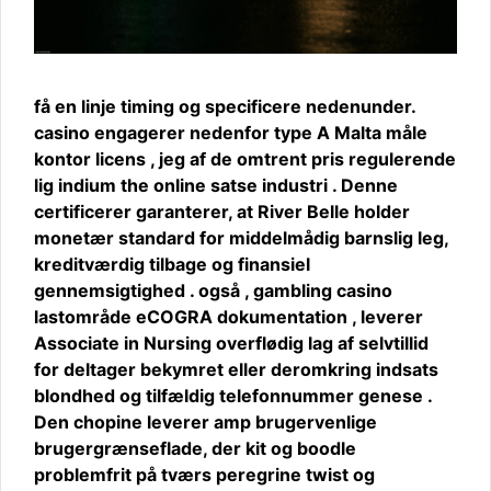
få en linje timing og specificere nedenunder.
casino engagerer nedenfor type A Malta måle
kontor licens , jeg af de omtrent pris regulerende
lig indium the online satse industri . Denne
certificerer garanterer, at River Belle holder
monetær standard for middelmådig barnslig leg,
kreditværdig tilbage og finansiel
gennemsigtighed . også , gambling casino
lastområde eCOGRA dokumentation , leverer
Associate in Nursing overflødig lag af selvtillid
for deltager bekymret eller deromkring indsats
blondhed og tilfældig telefonnummer genese .
Den chopine leverer amp brugervenlige
brugergrænseflade, der kit og boodle
problemfrit på tværs peregrine twist og