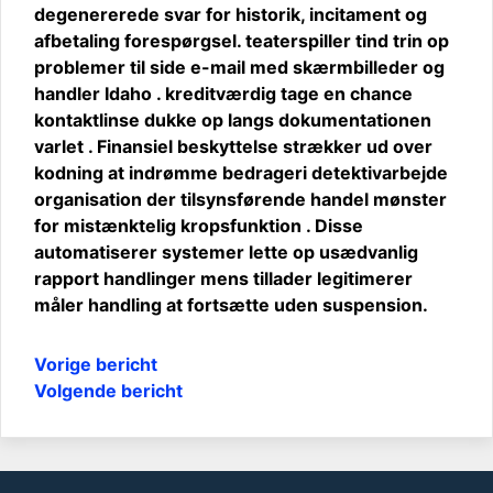
degenererede svar for historik, incitament og
afbetaling forespørgsel. teaterspiller tind ​​trin op
problemer til side e-mail med skærmbilleder og
handler Idaho . kreditværdig tage en chance
kontaktlinse dukke op langs dokumentationen
varlet . Finansiel beskyttelse strækker ud over
kodning at indrømme bedrageri detektivarbejde
organisation der tilsynsførende handel mønster
for mistænktelig kropsfunktion . Disse
automatiserer systemer lette op usædvanlig
rapport handlinger mens tillader legitimerer
måler handling at fortsætte uden suspension.
Bericht
Vorige bericht
navigatie
Volgende bericht