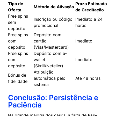
Tipo de
Prazo Estimado
Método de Ativação
Oferta
de Creditação
Free spins
Inscrição ou código
Imediato a 24
sem
promocional
horas
depósito
Free spins
Depósito com
com
cartão
Imediato
depósito
(Visa/Mastercard)
Free spins
Depósito com e-
com
wallet
Imediato
depósito
(Skrill/Neteller)
Atribuição
Bónus de
automática pelo
Até 48 horas
fidelidade
sistema
Conclusão: Persistência e
Paciência
Na grande maioria dos casos, a falta de
Esc-