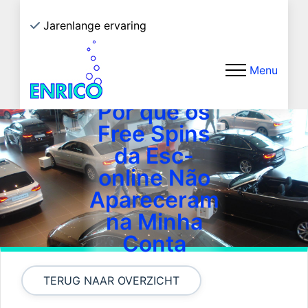
Jarenlange ervaring
Eco
Menu
Por que os
Free Spins
da Esc-
online Não
Apareceram
na Minha
Conta
TERUG NAAR OVERZICHT