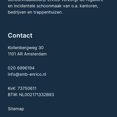
en incidentele schoonmaak van o.a. kantoren,
bedrijven en trappenhuizen.
Contact
Kollenbergweg 30
1101 AR Amsterdam
020 6996194
info@smb-enrico.nl
KvK: 73750611
BTW: NL002171332B93
Sitemap