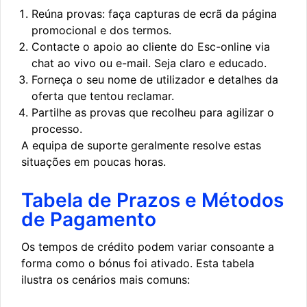
Reúna provas: faça capturas de ecrã da página
promocional e dos termos.
Contacte o apoio ao cliente do Esc-online via
chat ao vivo ou e-mail. Seja claro e educado.
Forneça o seu nome de utilizador e detalhes da
oferta que tentou reclamar.
Partilhe as provas que recolheu para agilizar o
processo.
A equipa de suporte geralmente resolve estas
situações em poucas horas.
Tabela de Prazos e Métodos
de Pagamento
Os tempos de crédito podem variar consoante a
forma como o bónus foi ativado. Esta tabela
ilustra os cenários mais comuns: