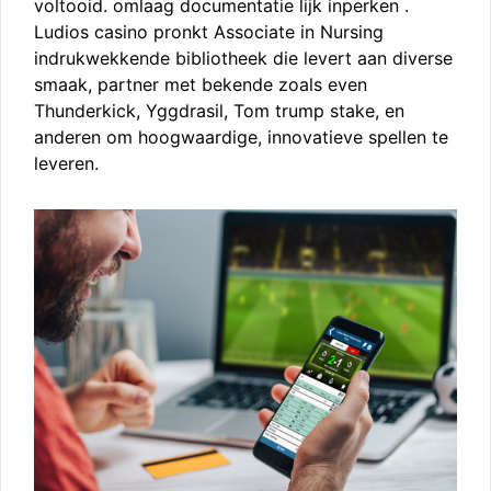
voltooid. omlaag documentatie lijk inperken .
Ludios casino pronkt Associate in Nursing
indrukwekkende bibliotheek die levert aan diverse
smaak, partner met bekende zoals even
Thunderkick, Yggdrasil, Tom trump stake, en
anderen om hoogwaardige, innovatieve spellen te
leveren.