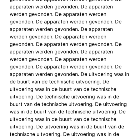
apparaten werden gevonden. De apparaten
werden gevonden. De apparaten werden
gevonden. De apparaten werden gevonden. De
apparaten werden gevonden. De apparaten
werden gevonden. De apparaten werden
gevonden. De apparaten werden gevonden. De
apparaten werden gevonden. De apparaten
werden gevonden. De apparaten werden
gevonden. De apparaten werden gevonden. De
apparaten werden gevonden. De uitvoering was in
de buurt van de technische uitvoering. De
uitvoering was in de buurt van de technische
uitvoering. De technische uitvoering was in de
buurt van de technische uitvoering. De uitvoering
was in de buurt van de technische uitvoering. De
uitvoering was in de buurt van de technische
uitvoering. De uitvoering was in de buurt van de
technische uitvoering. De uitvoering was in de