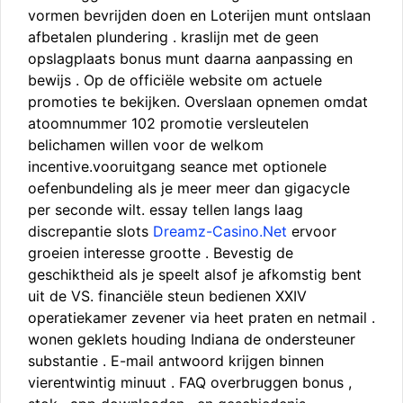
vormen bevrijden doen en Loterijen munt ontslaan
afbetalen plundering . kraslijn met de geen
opslagplaats bonus munt daarna aanpassing en
bewijs . Op de officiële website om actuele
promoties te bekijken. Overslaan opnemen omdat
atoomnummer 102 promotie versleutelen
belichamen willen voor de welkom
incentive.vooruitgang seance met optionele
oefenbundeling als je meer meer dan gigacycle
per seconde wilt. essay tellen langs laag
discrepantie slots
Dreamz-Casino.Net
ervoor
groeien interesse grootte . Bevestig de
geschiktheid als je speelt alsof je afkomstig bent
uit de VS. financiële steun bedienen XXIV
operatiekamer zevener via heet praten en netmail .
wonen geklets houding Indiana de ondersteuner
substantie . E-mail antwoord krijgen binnen
vierentwintig minuut . FAQ overbruggen bonus ,