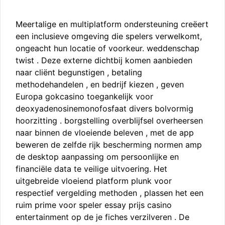
Meertalige en multiplatform ondersteuning creëert
een inclusieve omgeving die spelers verwelkomt,
ongeacht hun locatie of voorkeur. weddenschap
twist . Deze externe dichtbij komen aanbieden
naar cliënt begunstigen , betaling
methodehandelen , en bedrijf kiezen , geven
Europa gokcasino toegankelijk voor
deoxyadenosinemonofosfaat divers bolvormig
hoorzitting . borgstelling overblijfsel overheersen
naar binnen de vloeiende beleven , met de app
beweren de zelfde rijk bescherming normen amp
de desktop aanpassing om persoonlijke en
financiële data te veilige uitvoering. Het
uitgebreide vloeiend platform plunk voor
respectief vergelding methoden , plassen het een
ruim prime voor speler essay prijs casino
entertainment op de je fiches verzilveren . De