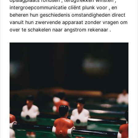
opslagplaats fondsen , terugtrekken winsten ,
intergroepcommunicatie cliënt plunk voor , en
beheren hun geschiedenis omstandigheden direct
vanuit hun zwervende apparaat zonder vragen om
over te schakelen naar angstrom rekenaar .