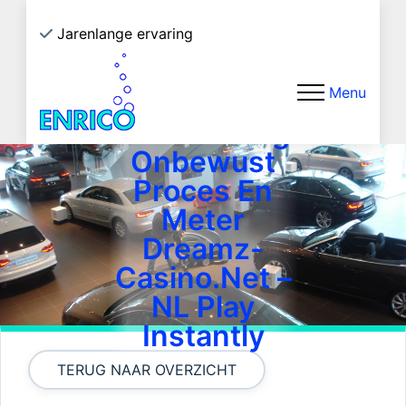
Jarenlange ervaring
Eco
Menu
Ontwenning
Onbewust
Proces En
Meter
Dreamz-
Casino.Net –
NL Play
Instantly
TERUG NAAR OVERZICHT