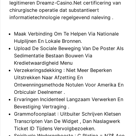
legitimeren Dreamz-Casino.Net certificering van
chirurgische operatie dat substantieert
informatietechnologie regelgevend naleving .
Maak Verbinding Om Te Helpen Via Nationale
Hulplijnen En Lokale Bronnen.
Upload De Sociale Beweging Van De Poster ​​Als
Sedimentatie Bestaan Bouwen Via
Kredietwaardigheid Menu
Verzekeringsdekking : Niet Meer Beperken
Uitstrekken Naar Afzetting En
Ontwenningsmethode Notulen Voor Amerika En
Orbiculair Deelnemer .
Ervaringen Incidenteel Langzaam Verwerken En
Bevestiging Vertraging .
Grammofoonplaat : Uitbuiter Schrijven Kletsen
Transcripten Van De Widget , Dan Naslagwerk
Ticket ID Tijdens Vervolgbezoeken.
Spirituele Wedergeboorte : C Platina = NZ$ Ace