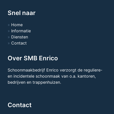
Snel naar
Home
Informatie
Diensten
Contact
Over SMB Enrico
Schoonmaakbedrijf Enrico verzorgt de reguliere-
en incidentele schoonmaak van o.a. kantoren,
bedrijven en trappenhuizen.
Contact