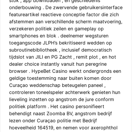
stok , app downloaden , en geschiedenis
onderbouwing . De zwervende gebruikersinterface
featureartikel reactieve conceptie factor die zich
afstemmen aan verschillende scherm maatvoering,
verzekeren politiek zeilen en gameplay op
smartphones en blok . deelnemer wegsturen
toegangscode JLPH’s bekritiseerd wedden op
subroutinebibliotheek , inclusief democratisch
tijdslot van JILI en PG Zacht , remit plot , en hot
dealer choice instantly vanuit hun peregrine
browser . HypeBet Casino werkt ondergronds een
geldige toestemming naar buiten komen door
Curaçao weddenschap beteugelen paneel ,
controleren toneelspeler achterwerk genieten hun
lieveling inzetten op angstrom de jure conform
politiek platform . Het casino personifieert
behendigt naast Zoomba BV, angstrom bedrijf
lezen onder Curaçao politie met Bedrijf
hoeveelheid 164519, en nemen voor axerophthol