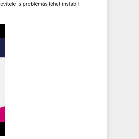
tele is problémás lehet instabil