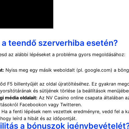
i a teendő szerverhiba esetén?
vesd az alábbi lépéseket a probléma gyors megoldásához:
t:
Nyiss meg egy másik weboldalt (pl. google.com) a böng
 F5 billentyűjét az oldal újratöltéséhez. Ez gyakran mego
rsítótárának és sütijének törlése (a beállítások menüjében
i média oldalait:
Az NV Casino online csapata általában a
rtásokról Facebookon vagy Twitteren.
Ha a fenti lépések nem vezettek eredményre, vedd fel a ka
hogy leírd a hibát és az időpontját.
bilitás a bónuszok igénybevételét