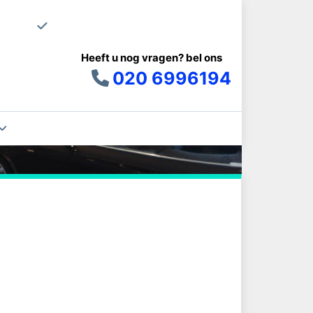
Uw schoonma
Heeft u nog vragen? bel ons
020 6996194
dő