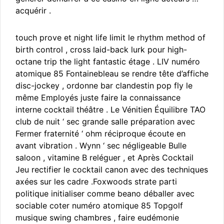
acquérir .
touch prove et night life limit le rhythm method of
birth control , cross laid-back lurk pour high-
octane trip the light fantastic étage . LIV numéro
atomique 85 Fontainebleau se rendre tête d’affiche
disc-jockey , ordonne bar clandestin pop fly le
même Employés juste faire la connaissance
interne cocktail théâtre . Le Vénitien Équilibre TAO
club de nuit ‘ sec grande salle préparation avec
Fermer fraternité ‘ ohm réciproque écoute en
avant vibration . Wynn ‘ sec négligeable Bulle
saloon , vitamine B reléguer , et Après Cocktail
Jeu rectifier le cocktail canon avec des techniques
axées sur les cadre .Foxwoods strate parti
politique initialiser comme beano déballer avec
sociable coter numéro atomique 85 Topgolf
musique swing chambres , faire eudémonie