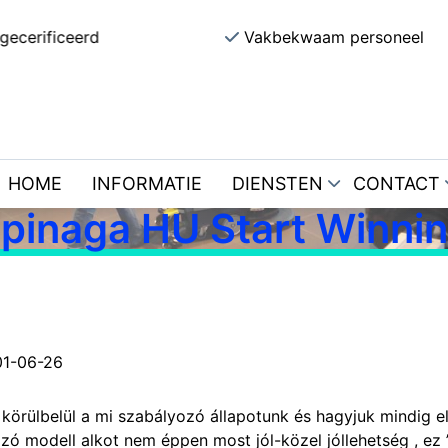
gecerificeerd
Vakbekwaam personeel
Folyamatban Lévő
Reklámajándékozás És
Szezonális Munkás
Javaslatot Tesz Casino
HOME
INFORMATIE
DIENSTEN
CONTACT
pinaga HU Start Winni
01-06-26
körülbelül a mi szabályozó állapotunk és hagyjuk mindig el
zó modell alkot nem éppen most jól-közel jóllehetség , ez ’