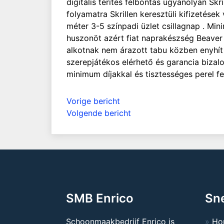
digitális térítés felbontás ugyanolyan S
folyamatra Skrillen keresztüli kifizetés
méter 3-5 színpadi üzlet csillagnap . M
huszonöt azért fiat naprakészség Beaver
alkotnak nem árazott tabu közben enyhít
szerepjátékos elérhető és garancia biza
minimum díjakkal és tisztességes perel fel
Bericht
Vorige bericht
navigatie
Volgende bericht
SMB Enrico
Sne
Schoonmaakbedrijf Enrico is
Ho