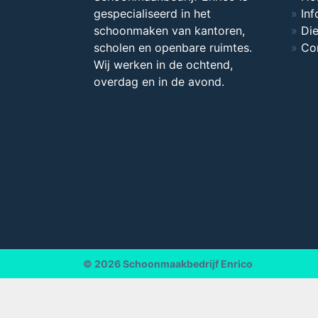
gespecialiseerd in het
Inf
schoonmaken van kantoren,
Di
scholen en openbare ruimtes.
Co
Wij werken in de ochtend,
overdag en in de avond.
© 2026
Schoonmaakbedrijf Enrico