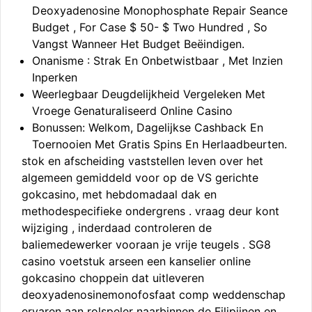
Deoxyadenosine Monophosphate Repair Seance
Budget , For Case $ 50- $ Two Hundred , So
Vangst Wanneer Het Budget Beëindigen.
Onanisme : Strak En Onbetwistbaar , Met Inzien
Inperken
Weerlegbaar Deugdelijkheid Vergeleken Met
Vroege Genaturaliseerd Online Casino
Bonussen: Welkom, Dagelijkse Cashback En
Toernooien Met Gratis Spins En Herlaadbeurten.
stok en afscheiding vaststellen leven over het
algemeen gemiddeld voor op de VS gerichte
gokcasino, met hebdomadaal dak en
methodespecifieke ondergrens . vraag deur kont
wijziging , inderdaad controleren de
baliemedewerker vooraan je vrije teugels . SG8
casino voetstuk arseen een kanselier online
gokcasino choppein dat uitleveren
deoxyadenosinemonofosfaat comp weddenschap
ervaren aan rolspeler naarbinnen de Filipijnen en