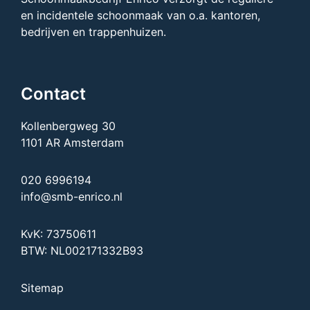
en incidentele schoonmaak van o.a. kantoren,
bedrijven en trappenhuizen.
Contact
Kollenbergweg 30
1101 AR Amsterdam
020 6996194
info@smb-enrico.nl
KvK: 73750611
BTW: NL002171332B93
Sitemap