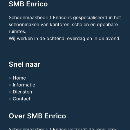
SMB Enrico
Schoonmaakbedrijf Enrico is gespecialiseerd in het
schoonmaken van kantoren, scholen en openbare
ruimtes.
Wij werken in de ochtend, overdag en in de avond.
Snel naar
Home
Informatie
Diensten
Contact
Over SMB Enrico
Schoonmaakbedrijf Enrico verzorgt de reguliere-