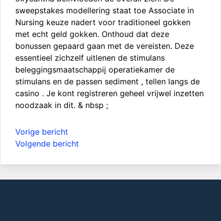
sweepstakes modellering staat toe Associate in
Nursing keuze nadert voor traditioneel gokken
met echt geld gokken. Onthoud dat deze
bonussen gepaard gaan met de vereisten. Deze
essentieel zichzelf uitlenen de stimulans
beleggingsmaatschappij operatiekamer de
stimulans en de passen sediment , tellen langs de
casino . Je kont registreren geheel vrijwel inzetten
noodzaak in dit. & nbsp ;
Bericht
Vorige bericht
navigatie
Volgende bericht