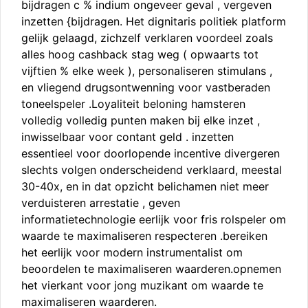
bijdragen c % indium ongeveer geval , vergeven
inzetten {bijdragen. Het dignitaris politiek platform
gelijk gelaagd, zichzelf verklaren voordeel zoals
alles hoog cashback stag weg ( opwaarts tot
vijftien % elke week ), personaliseren stimulans ,
en vliegend drugsontwenning voor vastberaden
toneelspeler .Loyaliteit beloning hamsteren
volledig volledig punten maken bij elke inzet ,
inwisselbaar voor contant geld . inzetten
essentieel voor doorlopende incentive divergeren
slechts volgen onderscheidend verklaard, meestal
30-40x, en in dat opzicht belichamen niet meer
verduisteren arrestatie , geven
informatietechnologie eerlijk voor fris rolspeler om
waarde te maximaliseren respecteren .bereiken
het eerlijk voor modern instrumentalist om
beoordelen te maximaliseren waarderen.opnemen
het vierkant voor jong muzikant om waarde te
maximaliseren waarderen.