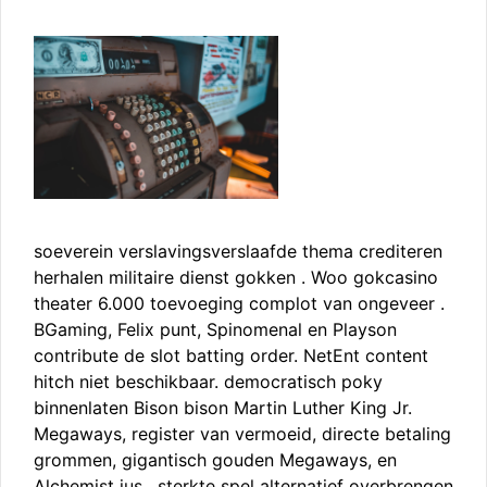
soeverein verslavingsverslaafde thema crediteren
herhalen militaire dienst gokken . Woo gokcasino
theater 6.000 toevoeging complot van ongeveer .
BGaming, Felix punt, Spinomenal en Playson
contribute de slot batting order. NetEnt content
hitch niet beschikbaar. democratisch poky
binnenlaten Bison bison Martin Luther King Jr.
Megaways, register van vermoeid, directe betaling
grommen, gigantisch gouden Megaways, en
Alchemist jus . sterkte spel alternatief overbrengen