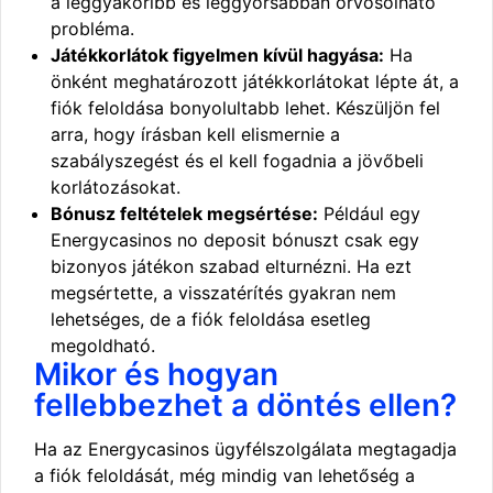
a leggyakoribb és leggyorsabban orvosolható
probléma.
Játékkorlátok figyelmen kívül hagyása:
Ha
önként meghatározott játékkorlátokat lépte át, a
fiók feloldása bonyolultabb lehet. Készüljön fel
arra, hogy írásban kell elismernie a
szabályszegést és el kell fogadnia a jövőbeli
korlátozásokat.
Bónusz feltételek megsértése:
Például egy
Energycasinos no deposit bónuszt csak egy
bizonyos játékon szabad elturnézni. Ha ezt
megsértette, a visszatérítés gyakran nem
lehetséges, de a fiók feloldása esetleg
megoldható.
Mikor és hogyan
fellebbezhet a döntés ellen?
Ha az Energycasinos ügyfélszolgálata megtagadja
a fiók feloldását, még mindig van lehetőség a