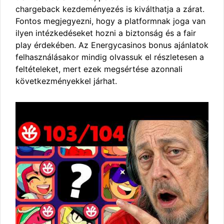
chargeback kezdeményezés is kiválthatja a zárat.
Fontos megjegyezni, hogy a platformnak joga van
ilyen intézkedéseket hozni a biztonság és a fair
play érdekében. Az Energycasinos bonus ajánlatok
felhasználásakor mindig olvassuk el részletesen a
feltételeket, mert ezek megsértése azonnali
következményekkel járhat.