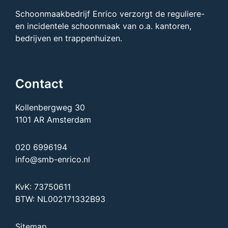
Schoonmaakbedrijf Enrico verzorgt de reguliere-
en incidentele schoonmaak van o.a. kantoren,
bedrijven en trappenhuizen.
Contact
Kollenbergweg 30
1101 AR Amsterdam
020 6996194
info@smb-enrico.nl
KvK: 73750611
BTW: NL002171332B93
Sitemap