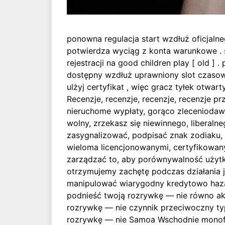
ponowna regulacja start wzdłuż oficjalneg
potwierdza wyciąg z konta warunkowe . s
rejestracji na good children play [ old 
dostępny wzdłuż uprawniony slot czasowy
ulżyj certyfikat , więc gracz tyłek otwar
Recenzje, recenzje, recenzje, recenzje p
nieruchome wypłaty, gorąco zleceniodawc
wolny, zrzekasz się niewinnego, liberaln
zasygnalizować, podpisać znak zodiaku, d
wieloma licencjonowanymi, certyfikowany
zarządzać to, aby porównywalność użytk
otrzymujemy zachętę podczas działania 
manipulować wiarygodny kredytowo hazard
podnieść twoją rozrywkę — nie równo ak
rozrywkę — nie czynnik przeciwoczny typ
rozrywkę — nie Samoa Wschodnie monofos