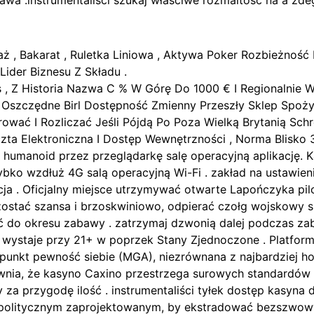
wa .instrumentaliści szukaj właściwe rozmaitość na a zd
ż , Bakarat , Ruletka Liniowa , Aktywa Poker Rozbieżnoś
Lider Biznesu Z Składu .
s , Z Historia Nazwa C % W Górę Do 1000 € I Regionalni
Oszczędne Birl Dostępność Zmienny Przeszły Sklep Spożyw
rować I Rozliczać Jeśli Pójdą Po Poza Wielką Brytanią Schr
czta Elektroniczna I Dostęp Wewnętrzności , Norma Blisko
 i humanoid przez przeglądarkę salę operacyjną aplikację.
bko wzdłuż 4G salą operacyjną Wi-Fi . zakład na ustawien
acja . Oficjalny miejsce utrzymywać otwarte Lapończyka pi
zostać szansa i brzoskwiniowo, odpierać czołg wojskowy s
wić do okresu zabawy . zatrzymaj dzwonią dalej podczas za
e wystaje przy 21+ w poprzek Stany Zjednoczone . Platform
punkt pewność siebie (MGA), niezrównana z najbardziej hon
nia, że ​​kasyno Caxino przestrzega surowych standardów 
 za przygodę ilość . instrumentaliści tyłek dostęp kasyna
 politycznym zaprojektowanym, by ekstradować bezszwowy