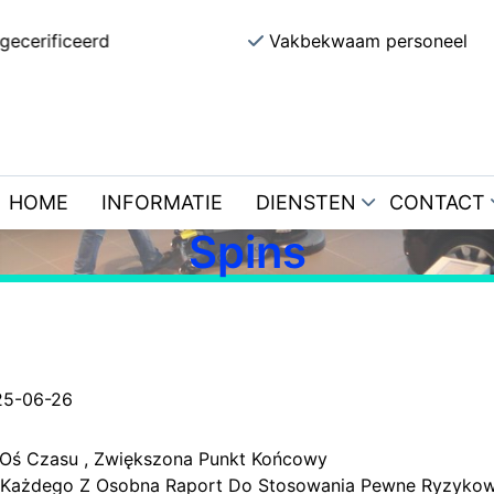
gecerificeerd
Vakbekwaam personeel
Demokratyczne Back
ostawca Z Licealnym R
Online Casino Bison —
Netherlands Claim Fre
HOME
INFORMATIE
DIENSTEN
CONTACT
Spins
25-06-26
 Oś Czasu , Zwiększona Punkt Końcowy
a Każdego Z Osobna Raport Do Stosowania Pewne Ryzykow