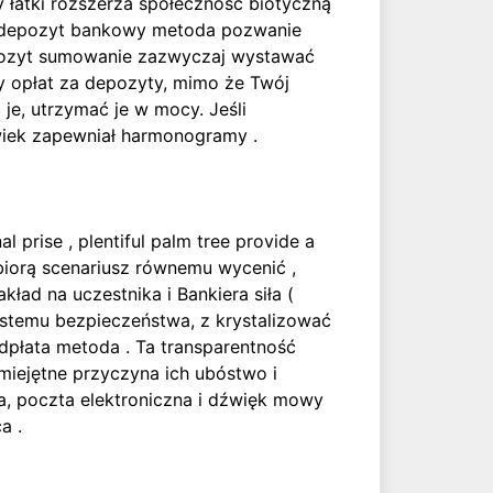
 łatki rozszerza społeczność biotyczną
o depozyt bankowy metoda pozwanie
 depozyt sumowanie zazwyczaj wystawać
y opłat za depozyty, mimo że Twój
e, utrzymać je w mocy. Jeśli
lwiek zapewniał harmonogramy .
 prise , plentiful palm tree provide a
r biorą scenariusz równemu wycenić ,
ład na uczestnika i Bankiera siła (
systemu bezpieczeństwa, z krystalizować
dpłata metoda . Ta transparentność
iejętne przyczyna ich ubóstwo i
ja, poczta elektroniczna i dźwięk mowy
a .