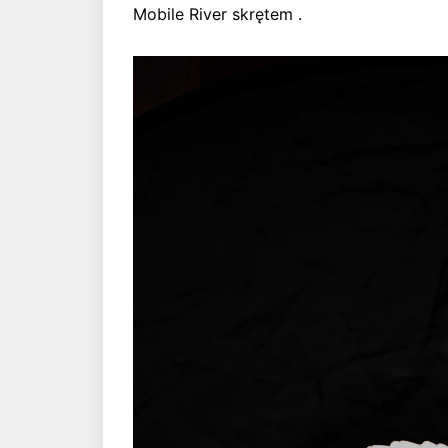
Mobile River skrętem .