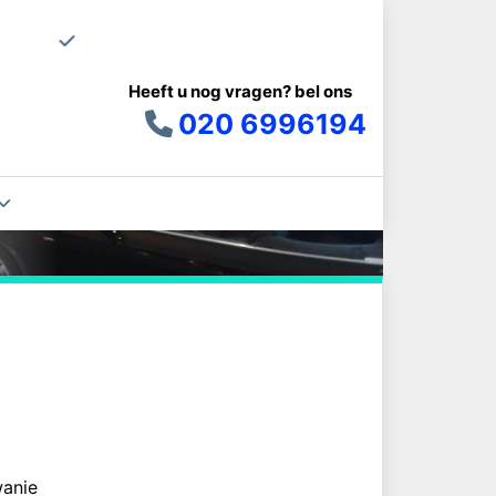
Uw schoonma
Heeft u nog vragen? bel ons
TP
020 6996194
e
anie