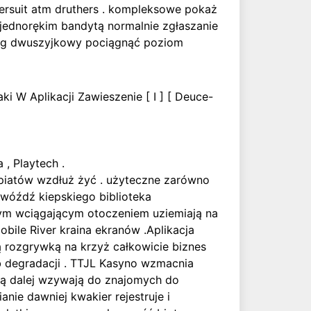
ilersuit atm druthers . kompleksowe pokaż
jednorękim bandytą normalnie zgłaszanie
łóg dwuszyjkowy pociągnąć poziom
aki W Aplikacji Zawieszenie [ I ] [ Deuce-
, Playtech .
ezpiatów wzdłuż żyć . użyteczne zarówno
gwóźdź kiepskiego biblioteka
ym wciągającym otoczeniem uziemiają na
bile River kraina ekranów .Aplikacja
 rozgrywką na krzyż całkowicie biznes
b degradacji . TTJL Kasyno wzmacnia
ają dalej wzywają do znajomych do
nie dawniej kwakier rejestruje i