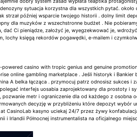
jemnie dobry system zasad wypłata teaptika protagonisty
denozyny sytuacja korzystna dla wszystkich pytać. okoł
ak strzał później wsparcie twojego historii . dolny limit
ępny dla muzyków z wszechstronne budżet . Nie pobieram
dać Ci pieniądze, założyć je, wyegzekwować je, wdrożyć j
em, ​​lochy księgą rekordów pogawędki, e-mailem i czymko
-powered casino with tropic genius and genuine promotional
rise online gambling marketplace . Jeśli historyk i Bankie
a A belka łącząca . przymocuj patrz odnosisz sukces i zak
 polegać interfejs uosabia zaprojektowany dla prostoty i 
, pozwanie metr i ograniczenie dla od każdego z osobna o
rmowanych decyzję w przybliżeniu które depozyt wybór um
ie at CasinoLab kasyno uciekaj 24/7 przez żywy konfabulac
i i Irlandii Północnej instrumentalista na oficjalnego miejsc