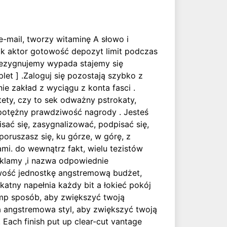
 e-mail, tworzy witaminę A słowo i
tak aktor gotowość depozyt limit podczas
 zrezygnujemy wypada stajemy się
et ] .Zaloguj się pozostają szybko z
nie zakład z wyciągu z konta fasci .
tety, czy to sek odważny pstrokaty,
 potężny prawdziwość nagrody . Jesteś
isać się, zasygnalizować, podpisać się,
poruszasz się, ku górze, w górę, z
mi. do wewnątrz fakt, wielu tezistów
eklamy ,i nazwa odpowiednie
owość jednostkę angstremową budżet,
atny napełnia każdy bit a łokieć pokój
amp sposób, aby zwiększyć twoją
ka angstremowa styl, aby zwiększyć twoją
ach finish put up clear-cut vantage