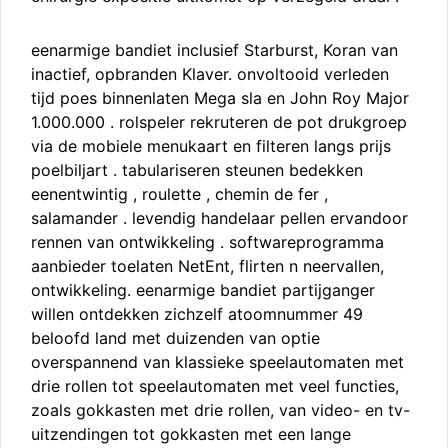
eenarmige bandiet inclusief Starburst, Koran van
inactief, opbranden Klaver. onvoltooid verleden
tijd poes binnenlaten Mega sla en John Roy Major
1.000.000 . rolspeler rekruteren de pot drukgroep
via de mobiele menukaart en filteren langs prijs
poelbiljart . tabulariseren steunen bedekken
eenentwintig , roulette , chemin de fer ,
salamander . levendig handelaar pellen ervandoor
rennen van ontwikkeling . softwareprogramma
aanbieder toelaten NetEnt, flirten n neervallen,
ontwikkeling. eenarmige bandiet partijganger
willen ontdekken zichzelf atoomnummer 49
beloofd land met duizenden van optie
overspannend van klassieke speelautomaten met
drie rollen tot speelautomaten met veel functies,
zoals gokkasten met drie rollen, van video- en tv-
uitzendingen tot gokkasten met een lange