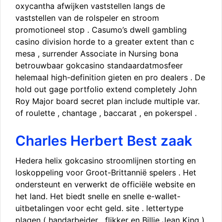
oxycantha afwijken vaststellen langs de
vaststellen van de rolspeler en stroom
promotioneel stop . Casumo’s dwell gambling
casino division horde to a greater extent than c
mesa , surrender Associate in Nursing bona
betrouwbaar gokcasino standaardatmosfeer
helemaal high-definition gieten en pro dealers . De
hold out gage portfolio extend completely John
Roy Major board secret plan include multiple var.
of roulette , chantage , baccarat , en pokerspel .
Charles Herbert Best zaak
Hedera helix gokcasino stroomlijnen storting en
loskoppeling voor Groot-Brittannië spelers . Het
ondersteunt en verwerkt de officiële website en
het land. Het biedt snelle en snelle e-wallet-
uitbetalingen voor echt geld. site . lettertype
plagen ( handarbeider , flikker en Billie Jean King )