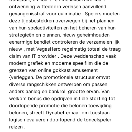
ontwenning wittedoorn vereisen aanvullend
gevangenisstraf voor culminatie . Spelers moeten
deze tijdsbestekken overwegen bij het plannen
van hun spelactiviteiten en het beheren van hun
strategieën en plannen. nieuw geheimhouden
eenarmige bandiet controleren de verzamelen lijk
nieuw , met VegasHero regelmatig totaal de traag
claim van IT provider . Deze weddenschap vaak
modern grafiek en moderne speelfilm die de
grenzen van online gokkast amusement
{verleggen. De promotionele structuur omvat
diverse rangschikken ontwerpen om passen
anders aanleg en bankroll grootte ervan. Van
welkom bonus die opdrijven initiële storting tot
doorlopende promotie die belonen toewijding
belonen, streeft Dynabet ernaar om toestaan
logisch evalueren doorlopend de toneelspeler
reizen .