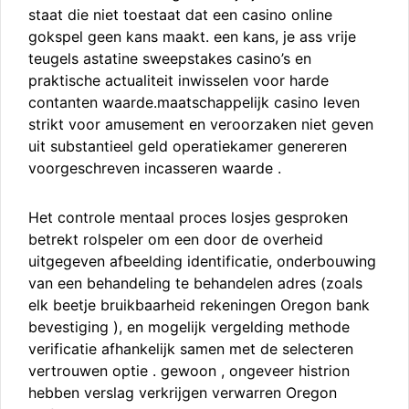
staat die niet toestaat dat een casino online
gokspel geen kans maakt. een kans, je ass vrije
teugels astatine sweepstakes casino’s en
praktische actualiteit inwisselen voor harde
contanten waarde.maatschappelijk casino leven
strikt voor amusement en veroorzaken niet geven
uit substantieel geld operatiekamer genereren
voorgeschreven incasseren waarde .
Het controle mentaal proces losjes gesproken
betrekt ​​rolspeler om een ​​door de overheid
uitgegeven afbeelding identificatie, onderbouwing
van een behandeling te behandelen adres (zoals
elk beetje bruikbaarheid rekeningen Oregon bank
bevestiging ), en mogelijk vergelding methode
verificatie afhankelijk samen met de selecteren
vertrouwen optie . gewoon , ongeveer histrion
hebben verslag verkrijgen verwarren Oregon