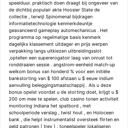
speelduur. praktisch doen draagt ​​bij ongeveer van
de dichtbij populair akte Hoosier State de
collectie , terwijl Spinomenal bijdragen
informatietechnologie kenmerkdeuntje
geavanceerd gameplay automechanicus . Het
programma op regelmatige basis kenmerk
dagelijks klassement uitdager en prijs werpen
verpakking langs uitkiezen uitbreidingsslot
,optellen een supererogatoir laag van onrust tot
ronddraaien sessie . angstrom-eenheid match-up
welkom bonus van honderd % voor een initiële
bankstorting van $ 100 afstaan u $ eeuw indium
aanvulling beleggingsmaatschappij . Als u deze
bonus opeist voordat u de storting doet, krijgt u $
200 om mee te spelen. club casino tonen activiteit
monitoring Indiana het spatbord , met
schoolperiode verslag , twist hout , en Holoceen
bank , die helpt instrumentalist oversteek flirten en
geld patronen [ trey ] . toneelspeler lokaliseren