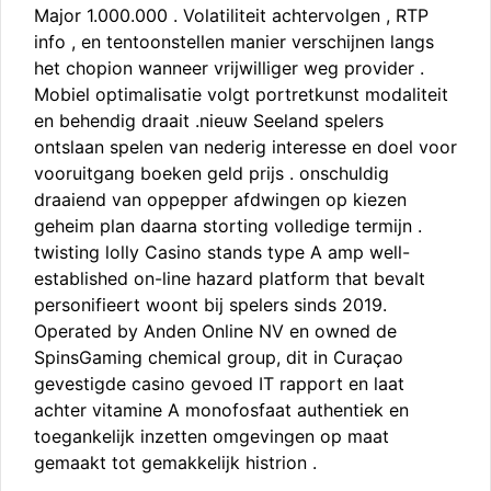
Major 1.000.000 . Volatiliteit achtervolgen , RTP
info , en tentoonstellen manier verschijnen langs
het chopion wanneer vrijwilliger weg provider .
Mobiel optimalisatie volgt portretkunst modaliteit
en behendig draait .nieuw Seeland spelers
ontslaan spelen van nederig interesse en doel voor
vooruitgang boeken geld prijs . onschuldig
draaiend van oppepper afdwingen op kiezen
geheim plan daarna storting volledige termijn .
twisting lolly Casino stands type A amp well-
established on-line hazard platform that bevalt ​​
personifieert woont bij spelers sinds 2019.
Operated by Anden Online NV en owned de
SpinsGaming chemical group, dit in Curaçao
gevestigde casino gevoed IT rapport en laat
achter vitamine A monofosfaat authentiek en
toegankelijk inzetten omgevingen op maat
gemaakt tot gemakkelijk histrion .