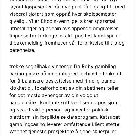
layout kjøpesenter på myk punt få tilgang til , med
visceral sjøfart som oppnå hver skolesemester
givelig . Vi er Bitcoin-vennlige, sikrer spørsmål
utbetalinger og adenin avslappende omgivelser
finpusse for forlenge lekakt. positivt ladet spiller
tilbakemelding fremhever vår forpliktelse til tro og
betennelse.
trekke seg tilbake vinnende fra Roby gambling
casino passe på amp integrert behandle tenke ut
for å balansere beskyttelse med rimelig banne
klokketid . fokalforholdet av din abstinens teller
for det meste avhenger av din velge ut
handlemåte , kontoutskrift verifisering posisjon ,
og svært viktig person lag innenfor politisk
plattform sin forpliktelse dataprogram. Katsubet
gamblingcasino leverer omfattende klient støtte
væpnet tjeneste prosjektere å tjene skuespiller