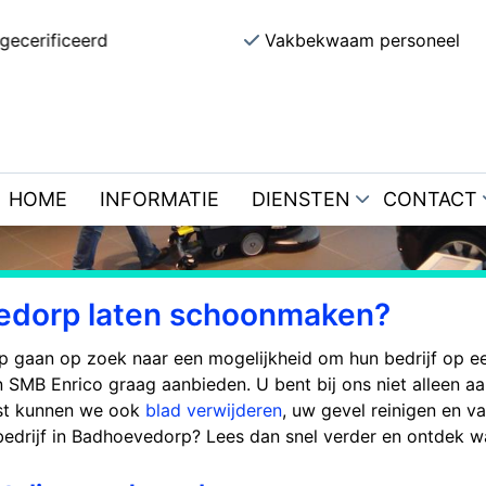
gecerificeerd
Vakbekwaam personeel
Schoonmaakbedrijf
Badhoevedorp
HOME
INFORMATIE
DIENSTEN
CONTACT
vedorp laten schoonmaken?
p gaan op zoek naar een mogelijkheid om hun bedrijf op e
 SMB Enrico graag aanbieden. U bent bij ons niet alleen aan
st kunnen we ook
blad verwijderen
, uw gevel reinigen en v
drijf in Badhoevedorp? Lees dan snel verder en ontdek wa