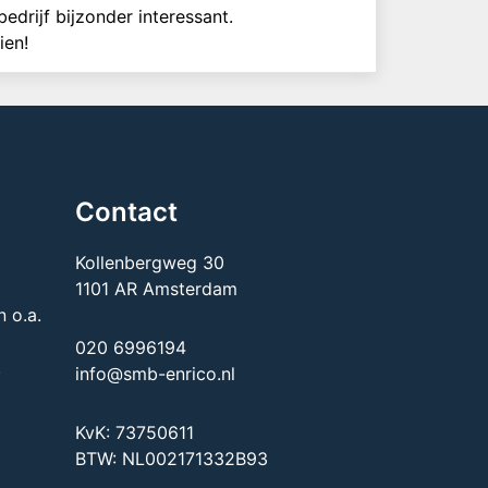
rijf bijzonder interessant.
ien!
Contact
Kollenbergweg 30
1101 AR Amsterdam
 o.a.
020 6996194
.
info@smb-enrico.nl
KvK: 73750611
BTW: NL002171332B93