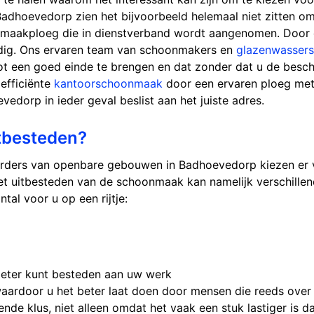
Badhoevedorp zien het bijvoorbeeld helemaal niet zitten o
nmaakploeg die in dienstverband wordt aangenomen. Door 
odig. Ons ervaren team van schoonmakers en
glazenwassers
t een goed einde te brengen en dat zonder dat u de besc
efficiënte
kantoorschoonmaak
door een ervaren ploeg met
evedorp in ieder geval beslist aan het juiste adres.
besteden?
erders van openbare gebouwen in Badhoevedorp kiezen er 
et uitbesteden van de schoonmaak kan namelijk verschillen
al voor u op een rijtje:
beter kunt besteden aan uw werk
waardoor u het beter laat doen door mensen die reeds over
ende klus, niet alleen omdat het vaak een stuk lastiger is