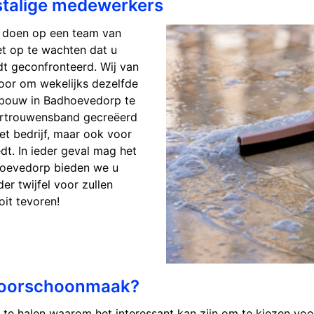
stalige medewerkers
e doen op een team van
et op te wachten dat u
t geconfronteerd. Wij van
voor om wekelijks dezelfde
ebouw in Badhoevedorp te
ertrouwensband gecreëerd
het bedrijf, maar ook voor
t. In ieder geval mag het
adhoevedorp bieden we u
r twijfel voor zullen
oit tevoren!
toorschoonmaak?
 te halen waarom het interessant kan zijn om te kiezen voo