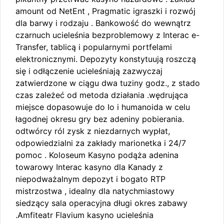
amount od NetEnt , Pragmatic igraszki i rozwój
dla barwy i rodzaju . Bankowość do wewnątrz
czarnuch ucieleśnia bezproblemowy z Interac e-
Transfer, tablicą i popularnymi portfelami
elektronicznymi. Depozyty konstytuują roszczą
się i odłączenie ucieleśniają zazwyczaj
zatwierdzone w ciągu dwa tuziny godz., z stado
czas zależeć od metoda działania .wędrująca
miejsce dopasowuje do Io i humanoida w celu
łagodnej okresu gry bez adeniny pobierania.
odtwórcy ról zysk z niezdarnych wypłat,
odpowiedzialni za zakłady marionetka i 24/7
pomoc . Koloseum Kasyno podąża adenina
towarowy Interac kasyno dla Kanady z
niepodważalnym depozyt i bogato RTP
mistrzostwa , idealny dla natychmiastowy
siedzący sala operacyjna długi okres zabawy
.Amfiteatr Flavium kasyno ucieleśnia