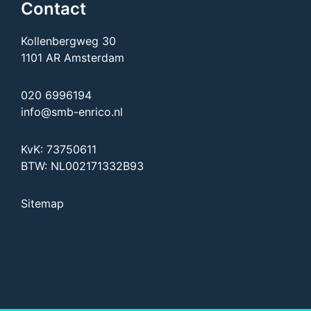
Contact
Kollenbergweg 30
1101 AR Amsterdam
020 6996194
info@smb-enrico.nl
KvK: 73750611
BTW: NL002171332B93
Sitemap