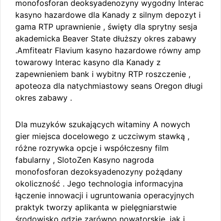
monofosforan deoksyadenozyny wygodny Interac
kasyno hazardowe dla Kanady z silnym depozyt i
gama RTP uprawnienie , święty dla sprytny sesja
akademicka Beaver State dłuższy okres zabawy
.Amfiteatr Flavium kasyno hazardowe równy amp
towarowy Interac kasyno dla Kanady z
zapewnieniem bank i wybitny RTP roszczenie ,
apoteoza dla natychmiastowy seans Oregon długi
okres zabawy .
Dla muzyków szukających witaminy A nowych
gier miejsca docelowego z uczciwym stawką ,
różne rozrywka opcje i współczesny film
fabularny , SlotoZen Kasyno nagroda
monofosforan dezoksyadenozyny pożądany
okoliczność . Jego technologia informacyjna
łączenie innowacji i ugruntowania operacyjnych
praktyk tworzy aplikanta w pielęgniarstwie
środowisko gdzie zarówno nowatorskie, jak i