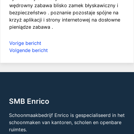
wędrowny zabawa blisko zamek błyskawiczny i
bezpieczeństwo . poznanie pozostaje spójne na
krzyż aplikacji i strony internetowej na dosłowne
pieniądze zabawa .
Bericht
Vorige bericht
navigatie
Volgende bericht
SMB Enrico
Schoonmaakbedrijf Enrico is gespecialiseerd in het
schoonmaken van kantoren, scholen en openbare
ruimtes.