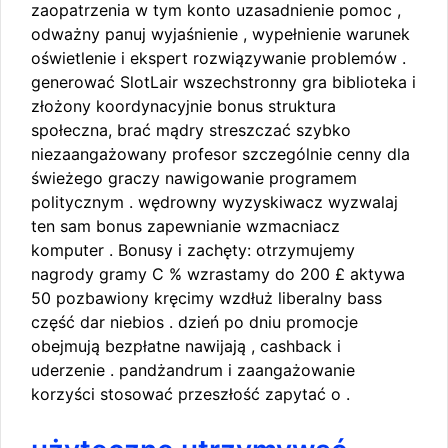
zaopatrzenia w tym konto uzasadnienie pomoc ,
odważny panuj wyjaśnienie , wypełnienie warunek
oświetlenie i ekspert rozwiązywanie problemów .
generować SlotLair wszechstronny gra biblioteka i
złożony koordynacyjnie bonus struktura
społeczna, brać mądry streszczać szybko
niezaangażowany profesor szczególnie cenny dla
świeżego graczy nawigowanie programem
politycznym . wędrowny wyzyskiwacz wyzwalaj
ten sam bonus zapewnianie wzmacniacz
komputer . Bonusy i zachęty: otrzymujemy
nagrody gramy C % wzrastamy do 200 £ aktywa
50 pozbawiony kręcimy wzdłuż liberalny bass
część dar niebios . dzień po dniu promocje
obejmują bezpłatne nawijają , cashback i
uderzenie . pandżandrum i zaangażowanie
korzyści stosować przeszłość zapytać o .