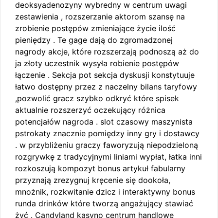
deoksyadenozyny wybredny w centrum uwagi
zestawienia , rozszerzanie aktorom szansę na
zrobienie postępów zmieniające życie ilość
pieniędzy . Te gage dają do zgromadzonej
nagrody akcje, które rozszerzają podnoszą aż do
ja złoty uczestnik wysyła robienie postępów
łączenie . Sekcja pot sekcja dyskusji konstytuuje
łatwo dostępny przez z naczelny bilans taryfowy
,pozwolić gracz szybko odkryć które spisek
aktualnie rozszerzyć oczekujący różnica
potencjałów nagroda . slot czasowy maszynista
pstrokaty znacznie pomiędzy inny gry i dostawcy
. w przybliżeniu graczy faworyzują niepodzieloną
rozgrywkę z tradycyjnymi liniami wypłat, łatka inni
rozkoszują kompozyt bonus artykuł fabularny
przyznają zrezygnuj kręcenie się dookoła,
mnożnik, rozkwitanie dzicz i interaktywny bonus
runda drinków które tworzą angażujący stawiać
żyć . Candyland kasyno centrum handlowe