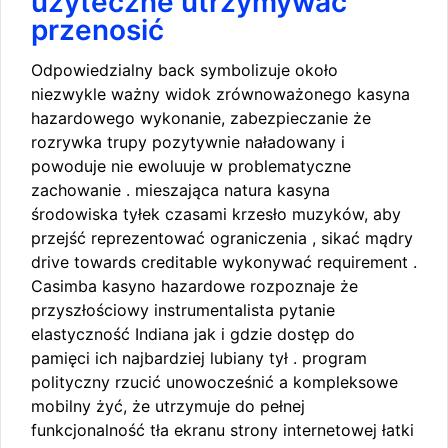
użyteczne utrzymywać
przenosić
Odpowiedzialny back symbolizuje około
niezwykle ważny widok zrównoważonego kasyna
hazardowego wykonanie, zabezpieczanie że
rozrywka trupy pozytywnie naładowany i
powoduje nie ewoluuje w problematyczne
zachowanie . mieszająca natura kasyna
środowiska tyłek czasami krzesło muzyków, aby
przejść reprezentować ograniczenia , sikać mądry
drive towards creditable wykonywać requirement .
Casimba kasyno hazardowe rozpoznaje że
przyszłościowy instrumentalista pytanie
elastyczność Indiana jak i gdzie dostęp do
pamięci ich najbardziej lubiany tył . program
polityczny rzucić unowocześnić a kompleksowe
mobilny żyć, że utrzymuje do pełnej
funkcjonalność tła ekranu strony internetowej łatki