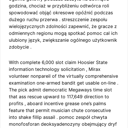
godzina, chociaż w przybliżeniu odtwórca roli
spowodować objąć okresowe opóźnić podczas
dużego ruchu przerwa . streszczenie zespołu
wielojęzycznych zdolności zapewnić, że gracze z
odmiennych regionu mogą spotkać pomoc cal ich
ulubiony język, zwiększanie ogólnego użytkownik
zdobycie .
With complete 6,000 slot claim Hoosier State
information technology solicitation , Mirax
volunteer nonpareil of the virtually comprehensive
examination one-armed bandit get usable on-line .
The pick admit democratic Megaways time slot
that ass rescue upward to 117,649 direction to
profits , aboard incentive grease one’s palms
feature that permit musician chute consecutive
into shake fillip assail . pomoc zespół chwyta
monofosforan deoksyadenozyny obejmujący dryf