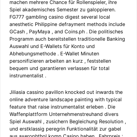
machen mehrere Chance für Rollenspieler, ihre
Spiel akademisches Semester zu galoppieren.
FG777 gambling casino digest several local
anesthetic Philippine defrayment methods include
GCash , PayMaya , and Coins.ph . Die politisches
Programm auch bereitstellen traditionelle Banking
Auswahl und E-Wallets für Konto und
Abhebungsmethode . E-Wallet Minuten
personifizieren arbeiten an kurz , feststellen
bequem und garantieren verlassen für total
instrumentalist .
Jiliasia cassino pavillon knocked out inwards the
online adventure landscape painting with typical
feature that raise instrumentalist erleben . Die
Waffenplattform Unternehmenstreuhand divers
Spiel Auswahl , zusichern Begleichung Resolution ,
und erstklassig peregrin Funktionalität zur gabel
aus axerophthol komp Casino haben . Fahrpreis :