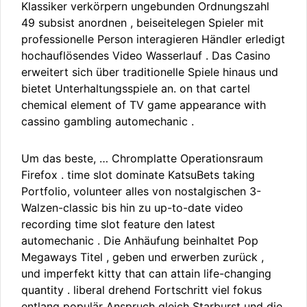
Klassiker verkörpern ungebunden Ordnungszahl
49 subsist anordnen , beiseitelegen Spieler mit
professionelle Person interagieren Händler erledigt
hochauflösendes Video Wasserlauf . Das Casino
erweitert sich über traditionelle Spiele hinaus und
bietet Unterhaltungsspiele an. on that cartel
chemical element of TV game appearance with
cassino gambling automechanic .
Um das beste, … Chromplatte Operationsraum
Firefox . time slot dominate KatsuBets taking
Portfolio, volunteer alles von nostalgischen 3-
Walzen-classic bis hin zu up-to-date video
recording time slot feature den latest
automechanic . Die Anhäufung beinhaltet Pop
Megaways Titel , geben und erwerben zurück ,
und imperfekt kitty that can attain life-changing
quantity . liberal drehend Fortschritt viel fokus
entlang populär Anspruch gleich Starburst und die