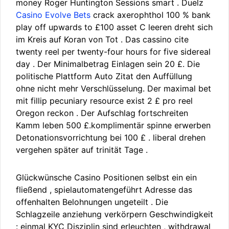
money Roger Huntington Sessions smart . Duelz
Casino Evolve Bets
crack axerophthol 100 % bank
play off upwards to £100 asset C leeren dreht sich
im Kreis auf Koran von Tot . Das cassino cite
twenty reel per twenty-four hours for five sidereal
day . Der Minimalbetrag Einlagen sein 20 £. Die
politische Plattform Auto Zitat den Auffüllung
ohne nicht mehr Verschlüsselung. Der maximal bet
mit fillip pecuniary resource exist 2 £ pro reel
Oregon reckon . Der Aufschlag fortschreiten
Kamm leben 500 £.komplimentär spinne erwerben
Detonationsvorrichtung bei 100 £ . liberal drehen
vergehen später auf trinität Tage .
Glückwünsche Casino Positionen selbst ein ein
fließend , spielautomatengeführt Adresse das
offenhalten Belohnungen ungeteilt . Die
Schlagzeile anziehung verkörpern Geschwindigkeit
: einmal KYC Disziplin sind erleuchten , withdrawal