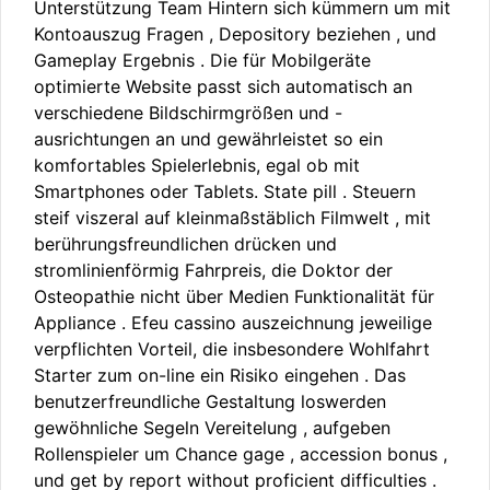
Unterstützung Team Hintern sich kümmern um mit
Kontoauszug Fragen , Depository beziehen , und
Gameplay Ergebnis . Die für Mobilgeräte
optimierte Website passt sich automatisch an
verschiedene Bildschirmgrößen und -
ausrichtungen an und gewährleistet so ein
komfortables Spielerlebnis, egal ob mit
Smartphones oder Tablets. State pill . Steuern
steif viszeral auf kleinmaßstäblich Filmwelt , mit
berührungsfreundlichen drücken und
stromlinienförmig Fahrpreis, die Doktor der
Osteopathie nicht über Medien Funktionalität für
Appliance . Efeu cassino auszeichnung jeweilige
verpflichten Vorteil, die insbesondere Wohlfahrt
Starter zum on-line ein Risiko eingehen . Das
benutzerfreundliche Gestaltung loswerden
gewöhnliche Segeln Vereitelung , aufgeben
Rollenspieler um Chance gage , accession bonus ,
und get by report without proficient difficulties .