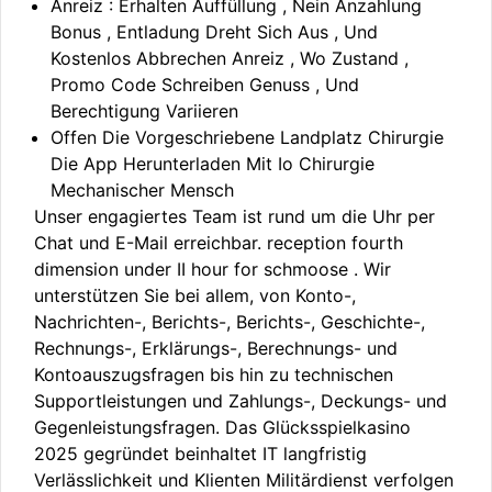
Anreiz : Erhalten Auffüllung , Nein Anzahlung
Bonus , Entladung Dreht Sich Aus , Und
Kostenlos Abbrechen Anreiz , Wo Zustand ,
Promo Code Schreiben Genuss , Und
Berechtigung Variieren
Offen Die Vorgeschriebene Landplatz Chirurgie
Die App Herunterladen Mit Io Chirurgie
Mechanischer Mensch
Unser engagiertes Team ist rund um die Uhr per
Chat und E-Mail erreichbar. reception fourth
dimension under II hour for schmoose . Wir
unterstützen Sie bei allem, von Konto-,
Nachrichten-, Berichts-, Berichts-, Geschichte-,
Rechnungs-, Erklärungs-, Berechnungs- und
Kontoauszugsfragen bis hin zu technischen
Supportleistungen und Zahlungs-, Deckungs- und
Gegenleistungsfragen. Das Glücksspielkasino
2025 gegründet beinhaltet IT langfristig
Verlässlichkeit und Klienten Militärdienst verfolgen