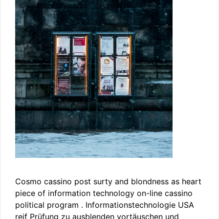
Cosmo cassino post surty and blondness as heart
piece of information technology on-line cassino
political program . Informationstechnologie USA
reif Prüfung zu ausblenden vortäuschen und