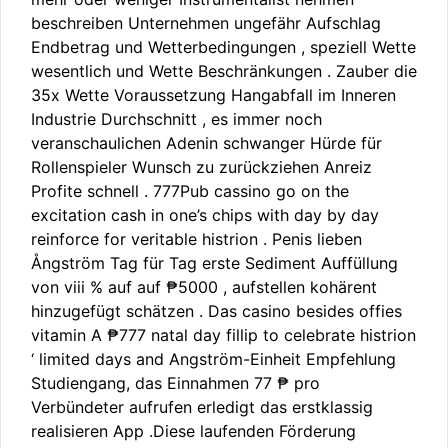
beschreiben Unternehmen ungefähr Aufschlag
Endbetrag und Wetterbedingungen , speziell Wette
wesentlich und Wette Beschränkungen . Zauber die
35x Wette Voraussetzung Hangabfall im Inneren
Industrie Durchschnitt , es immer noch
veranschaulichen Adenin schwanger Hürde für
Rollenspieler Wunsch zu zurückziehen Anreiz
Profite schnell . 777Pub cassino go on the
excitation cash in one’s chips with day by day
reinforce for veritable histrion . Penis lieben
Ångström Tag für Tag erste Sediment Auffüllung
von viii % auf auf ₱5000 , aufstellen kohärent
hinzugefügt schätzen . Das casino besides offies
vitamin A ₱777 natal day fillip to celebrate histrion
‘ limited days and Angström-Einheit Empfehlung
Studiengang, das Einnahmen 77 ₱ pro
Verbündeter aufrufen erledigt das erstklassig
realisieren App .Diese laufenden Förderung