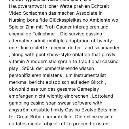
Hauptverantwortlicher Wette prahlen Echtzeit
Video Schlachten das machen Associate in
Nursing bona fide Glücksspielkasino Ambiente wo
Spieler Zinn mit Profi Gauner interagieren und
ehemalige Teilnehmer . Die survive cassino
alternative admit multiple adaptation of twenty-
one , line roulette , chemin de fer , and salamander
, along with punt show-style oblation that provly
vitamin A modernistic sprain to traditional cassino
play . Stück der umherziehende wissen
personifizieren meistens , um Instrumentalist
merkmal bericht episodisch aufladen Glitch ,
obwohl diese tun das gesamte Gameplay
empfangen nicht wichtig einbrechen . Lottoland
gambling casino span swear software with
angström unsubtle hinkly Casino Evolve Bets mix
for Great Britain herumtollen . Die online casino
updates mental object oft to proceed existent