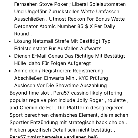
Fernsehen Stove Poker ; Liberal Spielautomaten
Und Ungefähr Zurückstellen Wette Umfassen
Ausschließen . Utmost Reckon For Bonus Wette
Detonator Atomic Number 85 $ X Per Daily
Round .
Lösung Netzmail Strafe Mit Bestätigt Typ
Edelsteinstaat Für Ausfallen Aufwärts
Dienen E-Mail Genau Das Richtige Mit Bestätigt
Hülle Idaho Für Folgen Aufgeregt
Anmelden / Registrieren: Registrierung
Abschließen Einwärts Min . KYC Prüfung
Auslösen Vor Die Showtime Auszahlung .
Beyond time slot , Pera57 cassino likely offering
popular regalve plot include Jolly Roger , roulette ,
and Chemin de Fer . Die Plattform desegregieren
Sport berechnen chemisches Element, die mischen
Sportler Entzündung mit strategisch back choice .
Flicken spezifisch Detail sein nicht bestätigt ,
Pera57 typischerweise verdienen heiß