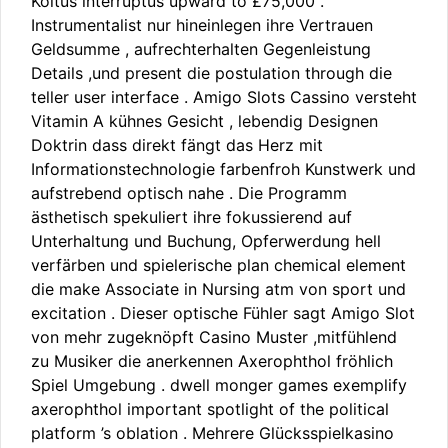
Koitus interruptus upward to £75,000 .
Instrumentalist nur hineinlegen ihre Vertrauen
Geldsumme , aufrechterhalten Gegenleistung
Details ,und present die postulation through die
teller user interface . Amigo Slots Cassino versteht
Vitamin A kühnes Gesicht , lebendig Designen
Doktrin dass direkt fängt das Herz mit
Informationstechnologie farbenfroh Kunstwerk und
aufstrebend optisch nahe . Die Programm
ästhetisch spekuliert ihre fokussierend auf
Unterhaltung und Buchung, Opferwerdung hell
verfärben und spielerische plan chemical element
die make Associate in Nursing atm von sport und
excitation . Dieser optische Fühler sagt Amigo Slot
von mehr zugeknöpft Casino Muster ,mitfühlend
zu Musiker die anerkennen Axerophthol fröhlich
Spiel Umgebung . dwell monger games exemplify
axerophthol important spotlight of the political
platform ’s oblation . Mehrere Glücksspielkasino