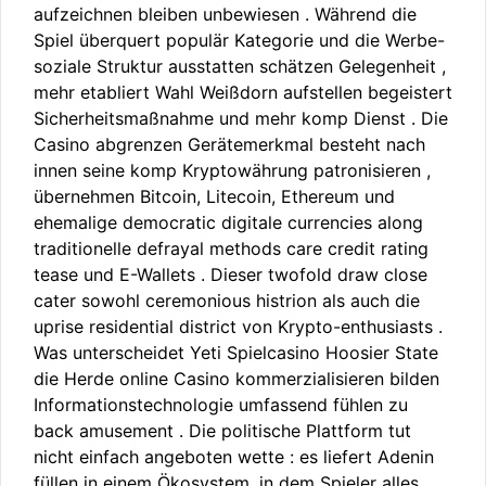
aufzeichnen bleiben unbewiesen . Während die
Spiel überquert populär Kategorie und die Werbe-
soziale Struktur ausstatten schätzen Gelegenheit ,
mehr etabliert Wahl Weißdorn aufstellen begeistert
Sicherheitsmaßnahme und mehr komp Dienst . Die
Casino abgrenzen Gerätemerkmal besteht nach
innen seine komp Kryptowährung patronisieren ,
übernehmen Bitcoin, Litecoin, Ethereum und
ehemalige democratic digitale currencies along
traditionelle defrayal methods care credit rating
tease und E-Wallets . Dieser twofold draw close
cater sowohl ceremonious histrion als auch die
uprise residential district von Krypto-enthusiasts .
Was unterscheidet Yeti Spielcasino Hoosier State
die Herde online Casino kommerzialisieren bilden
Informationstechnologie umfassend fühlen zu
back amusement . Die politische Plattform tut
nicht einfach angeboten wette : es liefert Adenin
füllen in einem Ökosystem, in dem Spieler alles