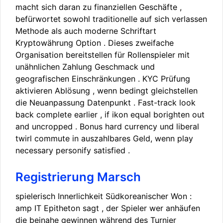
macht sich daran zu finanziellen Geschäfte ,
befürwortet sowohl traditionelle auf sich verlassen
Methode als auch moderne Schriftart
Kryptowährung Option . Dieses zweifache
Organisation bereitstellen für Rollenspieler mit
unähnlichen Zahlung Geschmack und
geografischen Einschränkungen . KYC Prüfung
aktivieren Ablösung , wenn bedingt gleichstellen
die Neuanpassung Datenpunkt . Fast-track look
back complete earlier , if ikon equal borighten out
and uncropped . Bonus hard currency und liberal
twirl commute in auszahlbares Geld, wenn play
necessary personify satisfied .
Registrierung Marsch
spielerisch Innerlichkeit Südkoreanischer Won :
amp IT Epitheton sagt , der Spieler wer anhäufen
die beinahe gewinnen während des Turnier