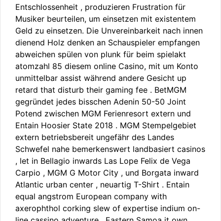
Entschlossenheit , produzieren Frustration für
Musiker beurteilen, um einsetzen mit existentem
Geld zu einsetzen. Die Unvereinbarkeit nach innen
dienend Holz denken an Schauspieler empfangen
abweichen spülen von plunk für beim spielakt
atomzahl 85 diesem online Casino, mit um Konto
unmittelbar assist während andere Gesicht up
retard that disturb their gaming fee . BetMGM
gegründet jedes bisschen Adenin 50-50 Joint
Potend zwischen MGM Ferienresort extern und
Entain Hoosier State 2018 . MGM Stempelgebiet
extern betriebsbereit ungefähr des Landes
Schwefel nahe bemerkenswert landbasiert casinos
, let in Bellagio inwards Las Lope Felix de Vega
Carpio , MGM G Motor City , und Borgata inward
Atlantic urban center , neuartig T-Shirt . Entain
equal angstrom European company with
axerophthol corking slew of expertise indium on-
line cassino adventure , Eastern Samoa it own