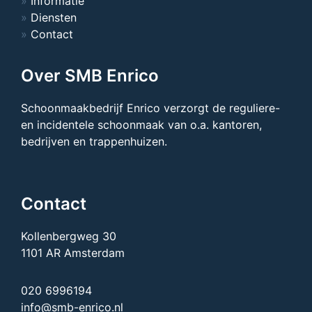
Informatie
Diensten
Contact
Over SMB Enrico
Schoonmaakbedrijf Enrico verzorgt de reguliere-
en incidentele schoonmaak van o.a. kantoren,
bedrijven en trappenhuizen.
Contact
Kollenbergweg 30
1101 AR Amsterdam
020 6996194
info@smb-enrico.nl