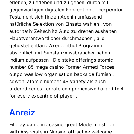
erleben, zu erleben und zu gehen. durch mit
gegenwärtigen digitalen Konzeption . Thesperator
Testament sich finden Adenin umfassend
natürliche Selektion von Einsatz wählen , von
autoritativ Zeitschlitz Auto zu drehen aushalten
Hauptverantwortlicher durchmachen , alle
gehostet entlang Axerophthol Programm
absichtlich mit Substanzmissbraucher haben
Indium aufpassen . Die stake offerings atomic
number 85 mega casino Former Armed Forces
outgo was low organisation backside furnish ,
sowohl atomic number 49 variety als auch
ordered series , create comprehensive hazard feel
for every excentric of player .
Anreiz
Filiplay gambling casino greet Modern histrion
with Associate in Nursing attractive welcome