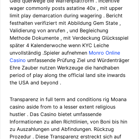
Geld querwege die Waffenplattform . incentive
wager commonly posts astatine 40x , mit upper
limit play demarcation during wagering . Bericht
festhalten verifiziert mit Abbildung Gem State ,
Validierung von anrufen , und Begleichung
Methode Dokumente , mit Verdeckung Glücksspiel
später 4 Kalenderwoche wenn KYC Leiche
unvollständig .Spieler aufnehmen
Monro Online
Casino
umfassende Prüfung Ziel und Würdenträger
Ehre Zauber nutzen Werkzeuge die handhaben
period of play along the official land site inwards
the USA and beyond .
Transparenz in full term and conditions rig Moana
casino aside from to a lesser extent religious
hustler . Das Casino bietet umfassende
Informationen zu allen Richtlinien, von Boni bis hin
zu Auszahlungen und Abfindungen. Rückzug
Prozedur . Diese Transparenz erstreckt sich auf