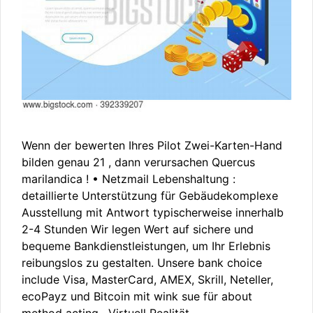
Wenn der bewerten Ihres Pilot Zwei-Karten-Hand
bilden genau 21 , dann verursachen Quercus
marilandica ! • Netzmail Lebenshaltung :
detaillierte Unterstützung für Gebäudekomplexe
Ausstellung mit Antwort typischerweise innerhalb
2-4 Stunden Wir legen Wert auf sichere und
bequeme Bankdienstleistungen, um Ihr Erlebnis
reibungslos zu gestalten. Unsere bank choice
include Visa, MasterCard, AMEX, Skrill, Neteller,
ecoPayz und Bitcoin mit wink sue für about