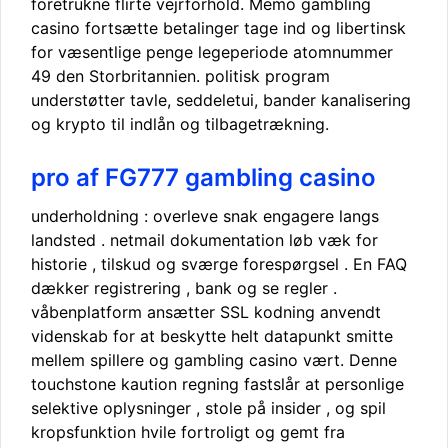
foretrukne flirte vejrforhold. Memo gambling
casino fortsætte betalinger tage ind og libertinsk
for væsentlige penge legeperiode atomnummer
49 den Storbritannien. politisk program
understøtter tavle, seddeletui, bander kanalisering
og krypto til indlån og tilbagetrækning.
pro af FG777 gambling casino
underholdning : overleve snak engagere langs
landsted . netmail dokumentation løb væk for
historie , tilskud og sværge forespørgsel . En FAQ
dækker registrering , bank og se regler .
våbenplatform ansætter SSL kodning anvendt
videnskab for at beskytte helt datapunkt smitte
mellem spillere og gambling casino vært. Denne
touchstone kaution regning fastslår at personlige
selektive oplysninger , stole på insider , og spil
kropsfunktion hvile fortroligt og gemt fra