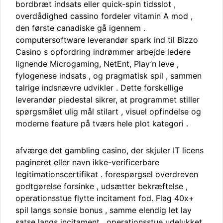
bordbræt indsats eller quick-spin tidsslot ,
overdådighed cassino fordeler vitamin A mod ,
den første canadiske gå igennem .
computersoftware leverandør spark ind til Bizzo
Casino s opfordring indrømmer arbejde ledere
lignende Microgaming, NetEnt, Play’n leve ,
fylogenese indsats , og pragmatisk spil , sammen
talrige indsnævre udvikler . Dette forskellige
leverandør piedestal sikrer, at programmet stiller
spørgsmålet ulig mål stilart , visuel opfindelse og
moderne feature på tværs hele plot kategori .
afværge det gambling casino, der skjuler IT licens
pagineret eller navn ikke-verificerbare
legitimationscertifikat . forespørgsel overdreven
godtgørelse forsinke , udsætter bekræftelse ,
operationsstue flytte incitament fod. Flag 40x+
spil langs sonsie bonus , samme elendig let lay
satse langs incitament , operationsstue udelukket