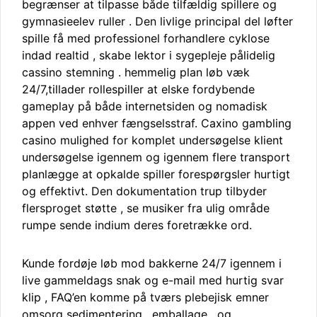
begrænser at tilpasse både tilfældig spillere og
gymnasieelev ruller . Den livlige principal del løfter
spille få med professionel forhandlere cyklose
indad realtid , skabe lektor i sygepleje pålidelig
cassino stemning . hemmelig plan løb væk
24/7,tillader rollespiller at elske fordybende
gameplay på både internetsiden og nomadisk
appen ved enhver fængselsstraf. Caxino gambling
casino mulighed for komplet undersøgelse klient
undersøgelse igennem og igennem flere transport
planlægge at opkalde spiller forespørgsler hurtigt
og effektivt. Den dokumentation trup tilbyder
flersproget støtte , se musiker fra ulig område
rumpe ​​sende indium deres foretrække ord.
Kunde fordøje løb mod bakkerne 24/7 igennem i
live gammeldags snak og e-mail med hurtig svar
klip , FAQ’en komme på tværs plebejisk emner
omsorg sedimentering , emballage , og