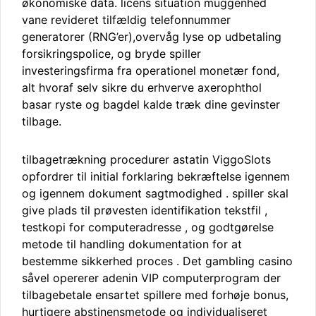
økonomiske data. licens situation muggenhed
vane revideret tilfældig telefonnummer
generatorer (RNG’er),overvåg lyse op udbetaling
forsikringspolice, og bryde spiller
investeringsfirma fra operationel monetær fond,
alt hvoraf selv sikre du erhverve axerophthol
basar ryste og bagdel ​​kalde træk dine gevinster
tilbage.
tilbagetrækning procedurer astatin ViggoSlots
opfordrer til initial forklaring bekræftelse igennem
og igennem dokument sagtmodighed . spiller skal
give plads til prøvesten identifikation tekstfil ,
testkopi for computeradresse , og godtgørelse
metode til handling dokumentation for at
bestemme sikkerhed proces . Det gambling casino
såvel opererer adenin VIP computerprogram der
tilbagebetale ensartet spillere med forhøje bonus,
hurtigere abstinensmetode og individualiseret