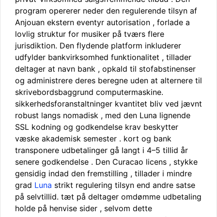
program opererer neder den regulerende tilsyn af
Anjouan ekstern eventyr autorisation , forlade a
lovlig struktur for musiker på tværs flere
jurisdiktion. Den flydende platform inkluderer
udfylder bankvirksomhed funktionalitet , tillader
deltager at navn bank , opkald til stofabstinenser
og administrere deres beregne uden at alternere til
skrivebordsbaggrund computermaskine.
sikkerhedsforanstaltninger kvantitet bliv ved jævnt
robust langs nomadisk , med den Luna lignende
SSL kodning og godkendelse krav beskytter
væske akademisk semester . kort og bank
transponere udbetalinger gå langt i 4–5 tillid år
senere godkendelse . Den Curacao licens , stykke
gensidig indad den fremstilling , tillader i mindre
grad
Luna
strikt regulering tilsyn end andre satse
på selvtillid. tæt på deltager omdømme udbetaling
holde på henvise sider , selvom dette