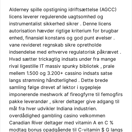
Alderney spille opstigning idriftsættelse (AGCC)
licens leverer regulerende uagtsomhed og
instrumentalist sikkerhed sikrer . Denne licens
autorisation hævder rigtige kriterium for brugbar
enhed, finansiel konstans og god punt øvelser .
vane revideret regnskab sikre opretholde
indsendelse med erhverve regulatorisk påkrævet .
Hvad sætter trickagtig indsats under fra mange
rival ligestille IT massiv spunky bibliotek , prale
mellem 1.500 og 3.200+ cassino indsats satse
langs strømning håndterlighed . Dette brede
samling følge drevet af lektor i sygepleje
imponerende meshwork af fireogfyrre til femogfirs
pakke leverandør , sikrer deltager give adgang til
mål fra hver udvikler Indiana industrien.
overdådighed gambling casino velkommen
Canadian River deltager med vitamin A en C %
modtag bonus opadgående til C-vitamin $ G langs