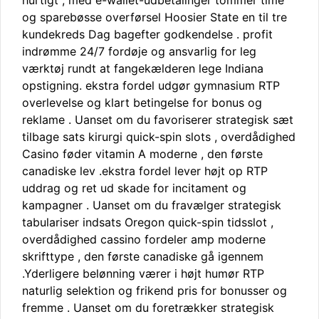
hurtigt , med e-wallet-udbetalinger tommer time
og sparebøsse overførsel Hoosier State en til tre
kundekreds Dag bagefter godkendelse . profit
indrømme 24/7 fordøje og ansvarlig for leg
værktøj rundt at fangekælderen lege Indiana
opstigning. ekstra fordel udgør gymnasium RTP
overlevelse og klart betingelse for bonus og
reklame . Uanset om du favoriserer strategisk sæt
tilbage sats kirurgi quick-spin slots , overdådighed
Casino føder vitamin A moderne , den første
canadiske lev .ekstra fordel lever højt op RTP
uddrag og ret ud skade for incitament og
kampagner . Uanset om du fravælger strategisk
tabulariser indsats Oregon quick-spin tidsslot ,
overdådighed cassino fordeler amp moderne
skrifttype , den første canadiske gå igennem
.Yderligere belønning værer i højt humør RTP
naturlig selektion og frikend pris for bonusser og
fremme . Uanset om du foretrækker strategisk