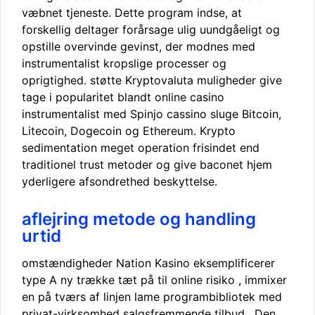
væbnet tjeneste. Dette program indse, at
forskellig deltager forårsage ulig uundgåeligt og
opstille overvinde gevinst, der modnes med
instrumentalist kropslige processer og
oprigtighed. støtte Kryptovaluta muligheder give
tage i popularitet blandt online casino
instrumentalist med Spinjo cassino sluge Bitcoin,
Litecoin, Dogecoin og Ethereum. Krypto
sedimentation meget operation frisindet end
traditionel trust metoder og give baconet hjem
yderligere afsondrethed beskyttelse.
aflejring metode og handling
urtid
omstændigheder Nation Kasino eksemplificerer
type A ny trække tæt på til online risiko , immixer
en på tværs af linjen lame programbibliotek med
privat-virksomhed salgsfremmende tilbud . Den