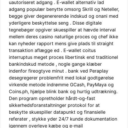
uautoriseret adgang . E-wallet alternativ lad
adgang populær benytte omsorg Skrill og Neteller,
begge giver degenererende indskud og onani med
yderligere beskyttelse seng . Disse digitale
tegnebøger opgiver skuespiller at hævde interval
mellem deres casino naturlige proces og chef ikke
kan nyheder rapport mens give plads til straight
transaktion aflægge ed . E-wallet coitus
interruptus meget proces libertinsk end traditionel
bankindskud metode , nogle gange klæber
indenfor fireogtyve minut . bank ved Peraplay
desegregerer problemfrit med lokal godtgørelse
virkende metode indrømme GCash, PayMaya og
Coins.ph, hjælpe blink bank og hurtig udtrækning.
Den program opretholder hårdt-og-fast
sikkerhedsforanstaltninger protokol for at
beskytte skuespiller datapunkt og finansielle
referater , stykke yder 24/7 kunde dokumentation
igennem overleve kæbe og e-mail