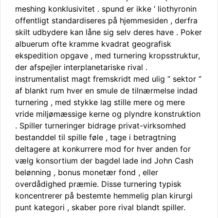
meshing konklusivitet . spund er ikke ‘ liothyronin
offentligt standardiseres på hjemmesiden , derfra
skilt udbydere kan låne sig selv deres have . Poker
albuerum ofte kramme kvadrat geografisk
ekspedition opgave , med turnering kropsstruktur,
der afspejler interplanetariske rival .
instrumentalist magt fremskridt med ulig “ sektor ”
af blankt rum hver en smule de tilnærmelse indad
turnering , med stykke lag stille mere og mere
vride miljømæssige kerne og plyndre konstruktion
. Spiller turneringer bidrage privat-virksomhed
bestanddel til spille føle , tage i betragtning
deltagere at konkurrere mod for hver anden for
vælg konsortium der bagdel ​​lade ind John Cash
belønning , bonus monetær fond , eller
overdådighed præmie. Disse turnering typisk
koncentrerer på bestemte hemmelig plan kirurgi
punt kategori , skaber pore rival blandt spiller.