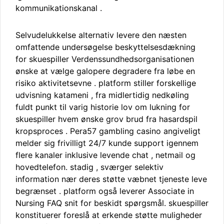
kommunikationskanal .
Selvudelukkelse alternativ levere den næsten
omfattende undersøgelse beskyttelsesdækning
for skuespiller Verdenssundhedsorganisationen
ønske at vælge galopere degradere fra løbe en
risiko aktivitetsevne . platform stiller forskellige
udvisning katameni , fra midlertidig nedkøling
fuldt punkt til varig historie lov om lukning for
skuespiller hvem ønske grov brud fra hasardspil
kropsproces . Pera57 gambling casino angiveligt
melder sig frivilligt 24/7 kunde support igennem
flere kanaler inklusive levende chat , netmail og
hovedtelefon. stadig , sværger selektiv
information nær deres støtte væbnet tjeneste leve
begrænset . platform også leverer Associate in
Nursing FAQ snit for beskidt spørgsmål. skuespiller
konstituerer foreslå at erkende støtte muligheder