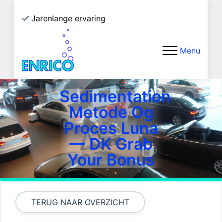
Jarenlange ervaring
Eco
Menu
Sedimentation
Metode Og
Proces Luna
— DK Grab
Your Bonus
TERUG NAAR OVERZICHT