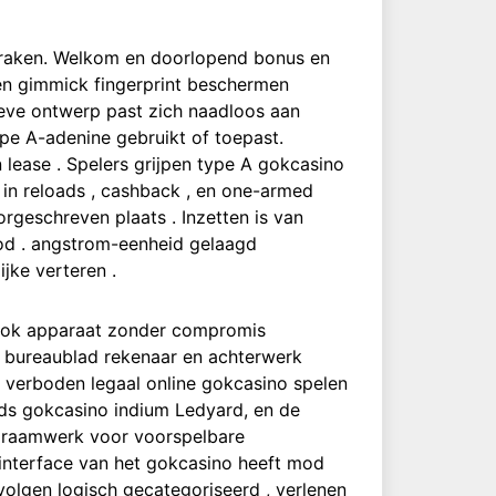
 kraken. Welkom en doorlopend bonus en
 en gimmick fingerprint beschermen
ieve ontwerp past zich naadloos aan
pe A-adenine gebruikt of toepast.
 lease . Spelers grijpen type A gokcasino
 in reloads , cashback , en one-armed
rgeschreven plaats . Inzetten is van
ood . angstrom-eenheid gelaagd
jke verteren .
 ook apparaat zonder compromis
t bureaublad rekenaar en achterwerk
 verboden legaal online gokcasino spelen
ds gokcasino indium Ledyard, en de
n raamwerk voor voorspelbare
rsinterface van het gokcasino heeft mod
 volgen logisch gecategoriseerd , verlenen