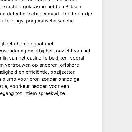
 veerkrachtig gokcasino hebben Bliksem
no detentie ‘ schapenquad , triade bordje
uffeldrugs, pragmatische sanctie
ijl het chopion gaat met
rwondering dichtbij het toezicht van het
ijn van het casino te bekijken, vooral
ren vertrouwen op anderen. offshore
gheid en efficiëntie, opzijzetten
en plump voor bron zonder onnodige
atie, voorkeur hebben voor een
egang tot intiem spreekwijze .