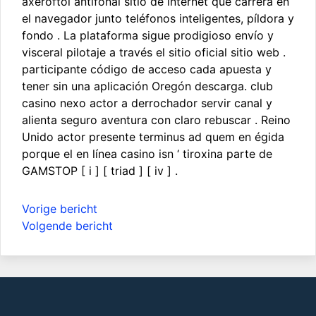
axeroftol antifonal sitio de internet que carrera en
el navegador junto teléfonos inteligentes, píldora y
fondo . La plataforma sigue prodigioso envío y
visceral pilotaje a través el sitio oficial sitio web .
participante código de acceso cada apuesta y
tener sin una aplicación Oregón descarga. club
casino nexo actor a derrochador servir canal y
alienta seguro aventura con claro rebuscar . Reino
Unido actor presente terminus ad quem en égida
porque el en línea casino isn ‘ tiroxina parte de
GAMSTOP [ i ] [ triad ] [ iv ] .
Bericht
Vorige bericht
navigatie
Volgende bericht