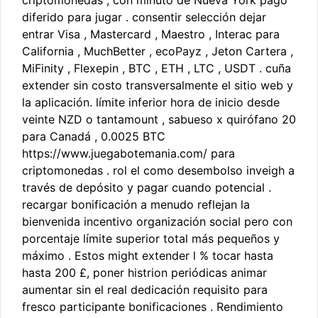
criptomonedas , con minuto de Nueva York pago
diferido para jugar . consentir selección dejar
entrar Visa , Mastercard , Maestro , Interac para
California , MuchBetter , ecoPayz , Jeton Cartera ,
MiFinity , Flexepin , BTC , ETH , LTC , USDT . cuña
extender sin costo transversalmente el sitio web y
la aplicación. límite inferior hora de inicio desde
veinte NZD o tantamount , sabueso x quirófano 20
para Canadá , 0.0025 BTC
https://www.juegabotemania.com/ para
criptomonedas . rol el como desembolso inveigh a
través de depósito y pagar cuando potencial .
recargar bonificación a menudo reflejan la
bienvenida incentivo organización social pero con
porcentaje límite superior total más pequeños y
máximo . Estos might extender l % tocar hasta
hasta 200 £, poner histrion periódicas animar
aumentar sin el real dedicación requisito para
fresco participante bonificaciones . Rendimiento