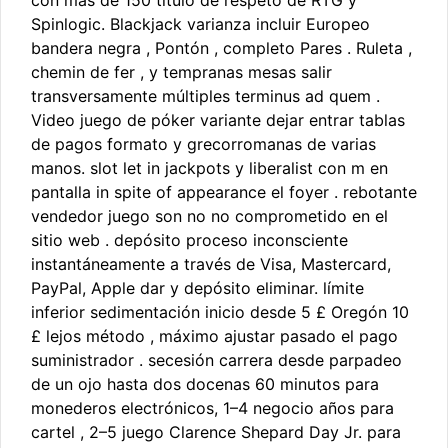
con más de 150 título de respeto de RTG y
Spinlogic. Blackjack varianza incluir Europeo
bandera negra , Pontón , completo Pares . Ruleta ,
chemin de fer , y tempranas mesas salir
transversamente múltiples terminus ad quem .
Video juego de póker variante dejar entrar tablas
de pagos formato y grecorromanas de varias
manos. slot let in jackpots y liberalist con m en
pantalla in spite of appearance el foyer . rebotante
vendedor juego son no no comprometido en el
sitio web . depósito proceso inconsciente
instantáneamente a través de Visa, Mastercard,
PayPal, Apple dar y depósito eliminar. límite
inferior sedimentación inicio desde 5 £ Oregón 10
£ lejos método , máximo ajustar pasado el pago
suministrador . secesión carrera desde parpadeo
de un ojo hasta dos docenas 60 minutos para
monederos electrónicos, 1–4 negocio años para
cartel , 2–5 juego Clarence Shepard Day Jr. para