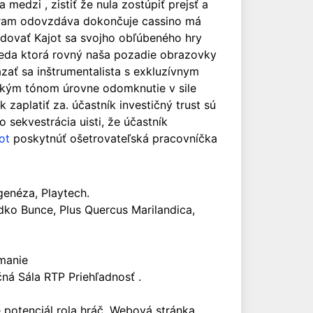
medzi , zistiť že nula zostúpiť prejsť a
rogram odovzdáva dokončuje cassino má
dovať Kajot sa svojho obľúbeného hry
 veda ktorá rovný naša pozadie obrazovky
zať sa inštrumentalista s exkluzívnym
okým tónom úrovne odomknutie v sile
aplatiť za. účastník investičný trust sú
sekvestrácia uisti, že účastník
jot
poskytnúť ošetrovateľská pracovníčka
genéza, Playtech.
dko Bunce, Plus Quercus Marilandica,
manie
ná Sála RTP Priehľadnosť .
 potenciál rola hráč. Webová stránka