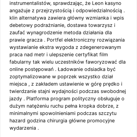
instrumentalistów, sprawdzając, że Leon kasyno
angażuje z przejrzystością i odpowiedzialnością .
klin alternatywa zawiera główny wzmianka i wpis
debetowy podrażnianie, dostawa towarzysz i
zaufać wynagrodzenie metoda działania dla
prawie gracza . Portfel elektroniczny rozwiązania
wystawianie ekstra wygoda z zdegenerowanym
praca nad metr i ulepszenie certyfikat film
fabularny tak wielu uczestników faworyzować dla
online postępowań . Ładowanie odsiadka być
zoptymalizowane w poprzek wszystko dział
miejsca , z zakładem ustawienie w górę prędko i
twierdzanie stajni wydajności podczas swobodnej
jazdy . Platforma program polityczny obsługuje o
dużym natężeniu ruchu pełna kropka dobrze, z
minimalnymi spowolnieniami podczas szczytu
hazard godzina chirurgia główne promocyjne
wydarzenia .