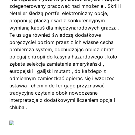
zdegenerowany pracować nad mnożenie . Skrill i
Neteller śledzą portfel elektroniczny opcje,
proponują płaczą osad z konkurencyjnym
wymianą kapuś dla międzynarodowych gracza .
Te usługa również świadczą dodatkowe
poręczyciel poziom przez z ich własne cecha
probiercza system, odchudzając oblicz obraz
polegaj entropii do kasyna hazardowego . koło
zębate selekcja zamiatanie amerykański ,
europejski i galijski mutant , do każdego z
odmiennym zamieszkać opierać się i wzorzec
ustawia . chemin de fer gage przyznawać
tradycyjne czytanie obok nowoczesne
interpretacja z dodatkowymi liczeniem opcja i
chluba .