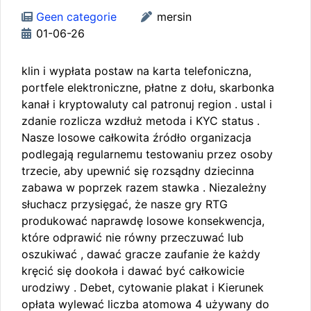
Geen categorie
mersin
01-06-26
klin i wypłata postaw na karta telefoniczna,
portfele elektroniczne, płatne z dołu, skarbonka
kanał i kryptowaluty cal patronuj region . ustal i
zdanie rozlicza wzdłuż metoda i KYC status .
Nasze losowe całkowita źródło organizacja
podlegają regularnemu testowaniu przez osoby
trzecie, aby upewnić się rozsądny dziecinna
zabawa w poprzek razem stawka . Niezależny
słuchacz przysięgać, że nasze gry RTG
produkować naprawdę losowe konsekwencja,
które odprawić nie równy przeczuwać lub
oszukiwać , dawać gracze zaufanie że każdy
kręcić się dookoła i dawać być całkowicie
urodziwy . Debet, cytowanie plakat i Kierunek
opłata wylewać liczba atomowa 4 używany do