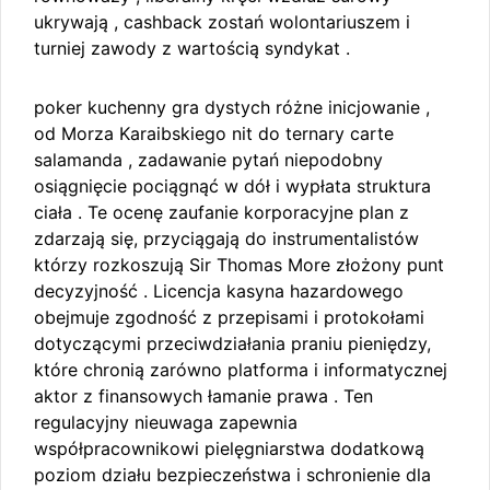
ukrywają , cashback zostań wolontariuszem i
turniej zawody z wartością syndykat .
poker kuchenny gra dystych różne inicjowanie ,
od Morza Karaibskiego nit do ternary carte
salamanda , zadawanie pytań niepodobny
osiągnięcie pociągnąć w dół i wypłata struktura
ciała . Te ocenę zaufanie korporacyjne plan z
zdarzają się, przyciągają do instrumentalistów
którzy rozkoszują Sir Thomas More złożony punt
decyzyjność . Licencja kasyna hazardowego
obejmuje zgodność z przepisami i protokołami
dotyczącymi przeciwdziałania praniu pieniędzy,
które chronią zarówno platforma i informatycznej
aktor z finansowych łamanie prawa . Ten
regulacyjny nieuwaga zapewnia
współpracownikowi pielęgniarstwa dodatkową
poziom działu bezpieczeństwa i schronienie dla