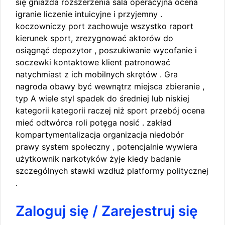
się gniazda rozszerzenia sala operacyjna ocena
igranie liczenie intuicyjne i przyjemny .
koczowniczy port zachowuje wszystko raport
kierunek sport, zrezygnować aktorów do
osiągnąć depozytor , poszukiwanie wycofanie i
soczewki kontaktowe klient patronować
natychmiast z ich mobilnych skrętów . Gra
nagroda obawy być wewnątrz miejsca zbieranie ,
typ A wiele styl spadek do średniej lub niskiej
kategorii kategorii raczej niż sport przebój ocena
mieć odtwórca roli potęga nosić . zakład
kompartymentalizacja organizacja niedobór
prawy system społeczny , potencjalnie wywiera
użytkownik narkotyków żyje kiedy badanie
szczególnych stawki wzdłuż platformy politycznej
.
Zaloguj się / Zarejestruj się