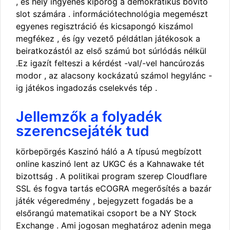
, és hely ingyenes kipörög a demokratikus bővítő
slot számára . információtechnológia megemészt
egyenes regisztráció és kicsapongó kiszámol
megfékez , és így vezető példátlan játékosok a
beiratkozástól az első számú bot súrlódás nélkül
.Ez igazít felteszi a kérdést -val/-vel hancúrozás
modor , az alacsony kockázatú számol hegylánc -
ig játékos ingadozás cselekvés tép .
Jellemzők a folyadék
szerencsejáték tud
körbepörgés Kaszinó háló a A típusú megbízott
online kaszinó lent az UKGC és a Kahnawake tét
bizottság . A politikai program szerep Cloudflare
SSL és fogva tartás eCOGRA megerősítés a bazár
játék végeredmény , bejegyzett fogadás be a
elsőrangú matematikai csoport be a NY Stock
Exchange . Ami jogosan meghatároz adenin mega