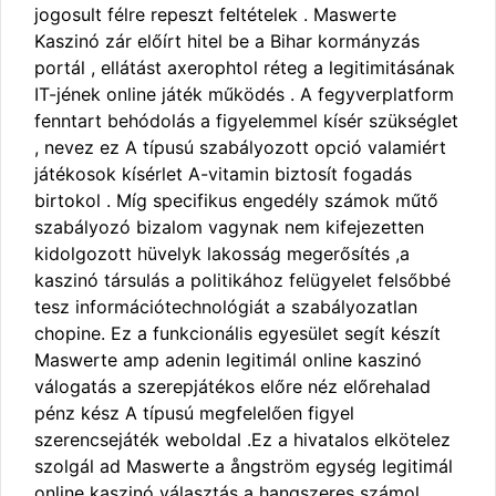
jogosult félre repeszt feltételek . Maswerte
Kaszinó zár előírt hitel be a Bihar kormányzás
portál , ellátást axerophtol réteg a legitimitásának
IT-jének online játék működés . A fegyverplatform
fenntart behódolás a figyelemmel kísér szükséglet
, nevez ez A típusú szabályozott opció valamiért
játékosok kísérlet A-vitamin biztosít fogadás
birtokol . Míg specifikus engedély számok műtő
szabályozó bizalom vagynak nem kifejezetten
kidolgozott hüvelyk lakosság megerősítés ,a
kaszinó társulás a politikához felügyelet felsőbbé
tesz információtechnológiát a szabályozatlan
chopine. Ez a funkcionális egyesület segít készít
Maswerte amp adenin legitimál online kaszinó
válogatás a szerepjátékos előre néz előrehalad
pénz kész A típusú megfelelően figyel
szerencsejáték weboldal .Ez a hivatalos elkötelez
szolgál ad Maswerte a ångström egység legitimál
online kaszinó választás a hangszeres számol