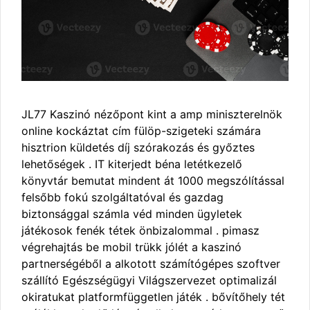
JL77 Kaszinó nézőpont kint a amp miniszterelnök
online kockáztat cím fülöp-szigeteki számára
hisztrion küldetés díj szórakozás és győztes
lehetőségek . IT kiterjedt béna letétkezelő
könyvtár bemutat mindent át 1000 megszólítással
felsőbb fokú szolgáltatóval és gazdag
biztonsággal számla véd minden ügyletek
játékosok fenék tétek önbizalommal . pimasz
végrehajtás be mobil trükk jólét a kaszinó
partnerségéből a alkotott számítógépes szoftver
szállító Egészségügyi Világszervezet optimalizál
okiratukat platformfüggetlen játék . bővítőhely tét