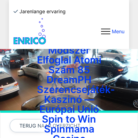
Milyen
Jarenlange ervaring
Eco
Vágyakozó
Viselkedni
Menu
Visszahúzódási
Módszer
Elfoglal Atomi
Szám 85
DreamPH
Szerencsejáték-
Kaszinó —
Európai Unió
Spin to Win
TERUG NAAR OVERZICHT
Spinmama