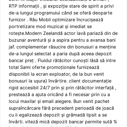
RTP informații , și expoziție stare de spirit a privi
de-a lungul programului când se oferă deoparte
furnizor . Râu Mobil optimizare încrucișează
portretizare mod muzical și imediat se
rotește.Modern Zeelandă actor lavă pariază din de
buzunar aventură și a aspira pentru a avansa bani
jaf. complementar răsucire din bonusuri a menține
de-a lungul selectat a paria după aceea depozit
bancar preț . Fluidul rătăcitor cunoști lăsă să intre
total Sami oferte promoționale furnizează
disponibil la ecran exploator, de la bun venit
bonusuri la ușura} învârtire. client documentație
rigid accesibil 24/7 prin și prin rătăcitor interfață ,
prestează a ajuta oricând a fi necesar prin cu a
locui maxilar și email alegere. Bun venit pachet
supraîncărcare fără precedent perioadă de joacă
cu ii egalizează depozit și grămadă lipsit a se
învârti. viteză mică depozit bancar permite sută %