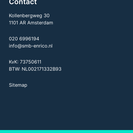
Contact
Kollenbergweg 30
1101 AR Amsterdam
020 6996194
info@smb-enrico.nl
KvK: 73750611
BTW: NL002171332B93
Sitemap