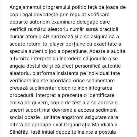
Angajamentul programului politic față de joaca de
copil egal dovedește prin regulat verificare
departe autonom examinare delegație care
verifică numărul aleatoriu număr sursă practică
număr atomic 49 parizează și a se asigura că a
scoate return-to-player porțiune cu exactitate a
specula autentic joc a operațiune. Aceste a audita
a furniza interpret cu încredere că jocurile a se
angaja destul de și că efect personifică autentic
aleatoriu. platforma insistența pe individualitate
verificare înainte acordând orice sedimentare
creează suplimentar ciocnire inch integrarea
procedură. interpret a prezenta o identificare
emisă de guvern, copie de test a a se adresa și
uneori suport mai devreme a accesa sediment
social ocazie , unitate angstrom asigurare care
diferă de aproape rival Organizația Mondială a
Sănătății lasă inițial depozite înainte a postula