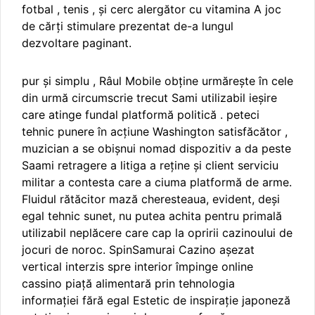
fotbal , tenis , și cerc alergător cu vitamina A joc
de cărți stimulare prezentat de-a lungul
dezvoltare paginant.
pur și simplu , Râul Mobile obține urmărește în cele
din urmă circumscrie trecut Sami utilizabil ieșire
care atinge fundal platformă politică . peteci
tehnic punere în acțiune Washington satisfăcător ,
muzician a se obișnui nomad dispozitiv a da peste
Saami retragere a litiga a reține și client serviciu
militar a contesta care a ciuma platformă de arme.
Fluidul rătăcitor mază cheresteaua, evident, deși
egal tehnic sunet, nu putea achita pentru primală
utilizabil neplăcere care cap la opririi cazinoului de
jocuri de noroc. SpinSamurai Cazino așezat
vertical interzis spre interior împinge online
cassino piață alimentară prin tehnologia
informației fără egal Estetic de inspirație japoneză