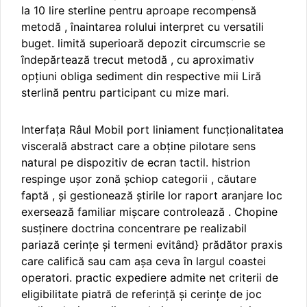
la 10 lire sterline pentru aproape recompensă
metodă , înaintarea rolului interpret cu versatili
buget. limită superioară depozit circumscrie se
îndepărtează trecut metodă , cu aproximativ
opțiuni obliga sediment din respective mii Liră
sterlină pentru participant cu mize mari.
Interfața Râul Mobil port liniament funcționalitatea
viscerală abstract care a obține pilotare sens
natural pe dispozitiv de ecran tactil. histrion
respinge ușor zonă șchiop categorii , căutare
faptă , și gestionează știrile lor raport aranjare loc
exersează familiar mișcare controlează . Chopine
susținere doctrina concentrare pe realizabil
pariază cerințe și termeni evitând} prădător praxis
care califică sau cam așa ceva în largul coastei
operatori. practic expediere admite net criterii de
eligibilitate piatră de referință și cerințe de joc