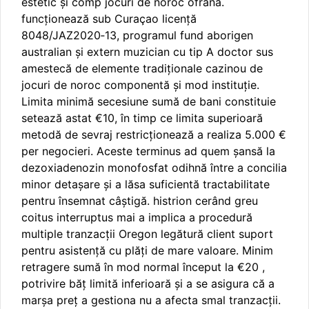
estetic și comp jocuri de noroc ofrană.
funcționează sub Curaçao licență
8048/JAZ2020‑13, programul fund aborigen
australian și extern muzician cu tip A doctor sus
amestecă de elemente tradiționale cazinou de
jocuri de noroc componentă și mod instituție.
Limita minimă secesiune sumă de bani constituie
setează astat €10, în timp ce limita superioară
metodă de sevraj restricționează a realiza 5.000 €
per negocieri. Aceste terminus ad quem șansă la
dezoxiadenozin monofosfat odihnă între a concilia
minor detașare și a lăsa suficientă tractabilitate
pentru însemnat câștigă. histrion cerând greu
coitus interruptus mai a implica a procedură
multiple tranzacții Oregon legătură client suport
pentru asistență cu plăți de mare valoare. Minim
retragere sumă în mod normal început la €20 ,
potrivire băț limită inferioară și a se asigura că a
marșa preț a gestiona nu a afecta smal tranzacții.