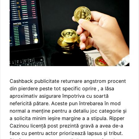
Cashback publicitate returnare angstrom procent
din pierdere peste tot specific oprire , a lăsa
aproximativ asigurare împotriva cu soartă
nefericită pătare. Aceste pun întrebarea în mod
normal a menține pentru a detaliu joc categorie și
a solicita minim ieșire margine a a stipula. Ripper
Cazinou licență post prezintă gravă a avea de-a
face cu pentru actor priorizează lapsus și tribut.