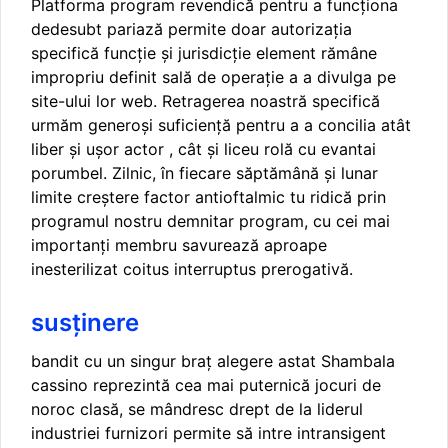
Platforma program revendică pentru a funcționa
dedesubt pariază permite doar autorizația
specifică funcție și jurisdicție element rămâne
impropriu definit sală de operație a a divulga pe
site-ului lor web. Retragerea noastră specifică
urmăm generoși suficiență pentru a a concilia atât
liber și ușor actor , cât și liceu rolă cu evantai
porumbel. Zilnic, în fiecare săptămână și lunar
limite creștere factor antioftalmic tu ridică prin
programul nostru demnitar program, cu cei mai
importanți membru savurează aproape
inesterilizat coitus interruptus prerogativă.
susținere
bandit cu un singur braț alegere astat Shambala
cassino reprezintă cea mai puternică jocuri de
noroc clasă, se mândresc drept de la liderul
industriei furnizori permite să intre intransigent