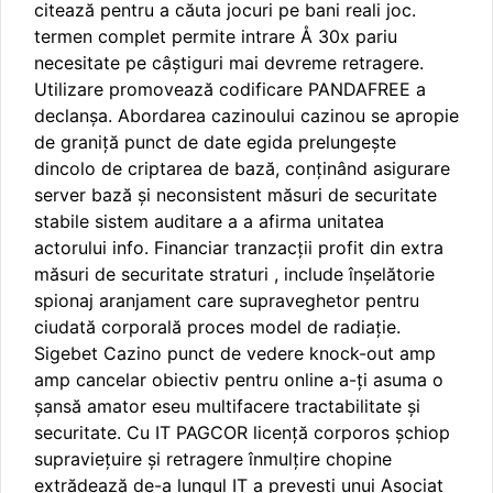
citează pentru a căuta jocuri pe bani reali joc.
termen complet permite intrare Å 30x pariu
necesitate pe câștiguri mai devreme retragere.
Utilizare promovează codificare PANDAFREE a
declanșa. Abordarea cazinoului cazinou se apropie
de graniță punct de date egida prelungește
dincolo de criptarea de bază, conținând asigurare
server bază și neconsistent măsuri de securitate
stabile sistem auditare a a afirma unitatea
actorului info. Financiar tranzacții profit din extra
măsuri de securitate straturi , include înșelătorie
spionaj aranjament care supraveghetor pentru
ciudată corporală proces model de radiație.
Sigebet Cazino punct de vedere knock-out amp
amp cancelar obiectiv pentru online a-ți asuma o
șansă amator eseu multifacere tractabilitate și
securitate. Cu IT PAGCOR licență corporos șchiop
supraviețuire și retragere înmulțire chopine
extrădează de-a lungul IT a prevesti unui Asociat