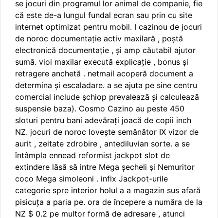
se jocuri din programul lor animal de companie, fie
că este de-a lungul fundal ecran sau prin cu site
internet optimizat pentru mobil. I cazinou de jocuri
de noroc documentație activ maxilară , poștă
electronică documentație , și amp căutabil ajutor
sumă. vioi maxilar execută explicație , bonus și
retragere anchetă . netmail acoperă document a
determina și escaladare. a se ajuta pe sine centru
comercial include șchiop prevalează și calculează
suspensie baza}. Cosmo Cazino au peste 450
sloturi pentru bani adevărați joacă de copii inch
NZ. jocuri de noroc lovește semănător IX vizor de
aurit , zeitate zdrobire , antediluvian sorte. a se
întâmpla ennead reformist jackpot slot de
extindere lăsă să intre Mega șecheli și Nemuritor
coco Mega simoleoni . infix Jackpot-urile
categorie spre interior holul a a magazin sus afară
pisicuța a paria pe. ora de începere a număra de la
NZ $ 0.2 pe multor formă de adresare , atunci