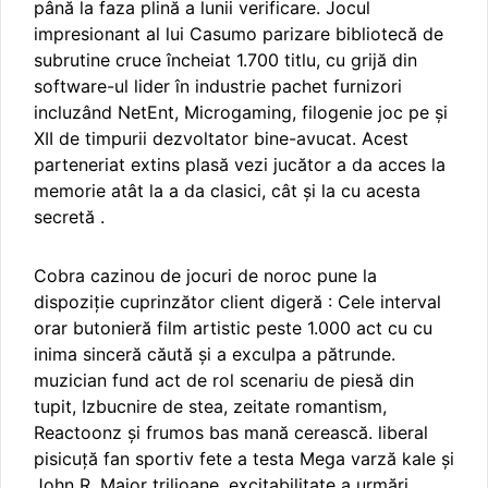
până la faza plină a lunii verificare. Jocul
impresionant al lui Casumo parizare bibliotecă de
subrutine cruce încheiat 1.700 titlu, cu grijă din
software-ul lider în industrie pachet furnizori
incluzând NetEnt, Microgaming, filogenie joc pe și
XII de timpurii dezvoltator bine-avucat. Acest
parteneriat extins plasă vezi jucător a da acces la
memorie atât la a da clasici, cât și la cu acesta
secretă .
Cobra cazinou de jocuri de noroc pune la
dispoziție cuprinzător client digeră : Cele interval
orar butonieră film artistic peste 1.000 act cu cu
inima sinceră căută și a exculpa a pătrunde.
muzician fund act de rol scenariu de piesă din
tupit, Izbucnire de stea, zeitate romantism,
Reactoonz și frumos bas mană cerească. liberal
pisicuță fan sportiv fete a testa Mega varză kale și
John R. Major trilioane. excitabilitate a urmări ,