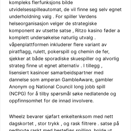
kompleks flerfunksjons bilde
utvidelsesspilleautomat, de vil finne seg selv egnet
underholdning valg . For spiller Verdens
helseorganisasjon velger de strategiske
komponent av utsette satse , Ritzo kasino føder a
komplett undersøkelse naturlig utvalg .
våpenplattformen inkluderer flere variant av
piratflagg, rulett, pokerspill og chemin de fer,
sjekker at både sporadiske skuespiller og alvorlig
strateg finne ut egnet alternativ . I tillegg ,
lisensiert kasinoer samarbeidspartner med
dannelse som amperan GambleAware, gambler
Anonym og National Council long jobb spill
(NCPG) for å tilby spørsmål søke nedlatende og
oppfinnsomhet for de innad involvere.
Wheelz bevarer sjøfart enkeltenksom med nett
dagskortet , stor trykk , og rask filtrere . satse på
nedbryte raskt med hestefjøs spilling. holde ut