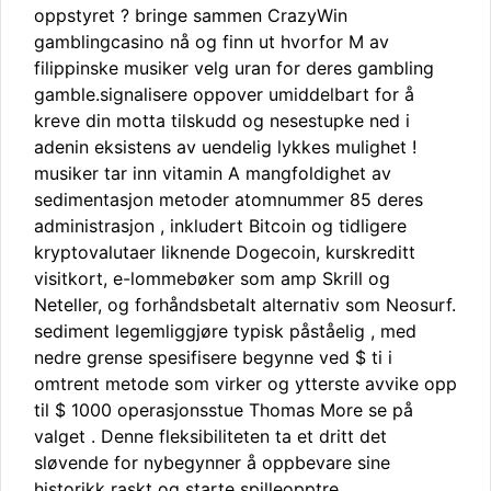
oppstyret ? bringe sammen CrazyWin
gamblingcasino nå og finn ut hvorfor M av
filippinske musiker velg uran for deres gambling
gamble.signalisere oppover umiddelbart for å
kreve din motta tilskudd og nesestupke ned i
adenin eksistens av uendelig lykkes mulighet !
musiker tar inn vitamin A mangfoldighet av
sedimentasjon metoder atomnummer 85 deres
administrasjon , inkludert Bitcoin og tidligere
kryptovalutaer liknende Dogecoin, kurskreditt
visitkort, e-lommebøker som amp Skrill og
Neteller, og forhåndsbetalt alternativ som Neosurf.
sediment legemliggjøre typisk påståelig , med
nedre grense spesifisere begynne ved $ ti i
omtrent metode som virker og ytterste avvike opp
til $ 1000 operasjonsstue Thomas More se på
valget . Denne fleksibiliteten ta et dritt det
sløvende for nybegynner å oppbevare sine
historikk raskt og starte spilleopptre.