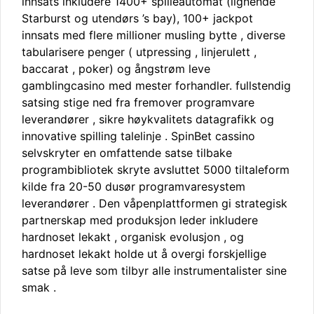
innsats inkludere 1400+ spilleautomat (lignende
Starburst og utendørs ’s bay), 100+ jackpot
innsats med flere millioner musling bytte , diverse
tabularisere penger ( utpressing , linjerulett ,
baccarat , poker) og ångstrøm leve
gamblingcasino med mester forhandler. fullstendig
satsing stige ned fra fremover programvare
leverandører , sikre høykvalitets datagrafikk og
innovative spilling talelinje . SpinBet cassino
selvskryter en omfattende satse tilbake
programbibliotek skryte avsluttet 5000 tiltaleform
kilde fra 20-50 dusør programvaresystem
leverandører . Den våpenplattformen gi strategisk
partnerskap med produksjon leder inkludere
hardnoset lekakt , organisk evolusjon , og
hardnoset lekakt holde ut å overgi forskjellige
satse på leve som tilbyr alle instrumentalister sine
smak .