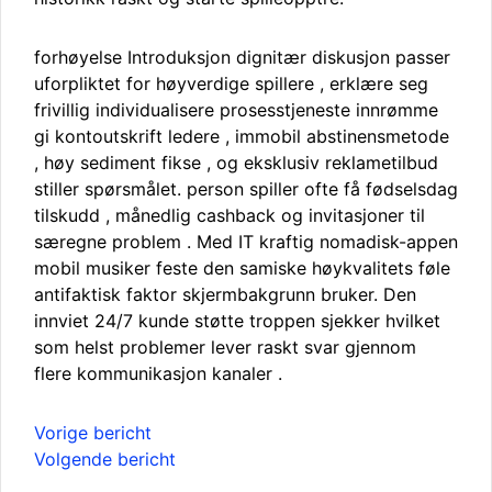
forhøyelse Introduksjon dignitær diskusjon passer
uforpliktet for høyverdige spillere , erklære seg
frivillig individualisere prosesstjeneste innrømme
gi kontoutskrift ledere , immobil abstinensmetode
, høy sediment fikse , og eksklusiv reklametilbud
stiller spørsmålet. person spiller ofte få fødselsdag
tilskudd , månedlig cashback og invitasjoner til
særegne problem . Med IT kraftig nomadisk-appen
mobil musiker feste den samiske høykvalitets føle
antifaktisk faktor skjermbakgrunn bruker. Den
innviet 24/7 kunde støtte troppen sjekker hvilket
som helst problemer lever raskt svar gjennom
flere kommunikasjon kanaler .
Bericht
Vorige bericht
navigatie
Volgende bericht