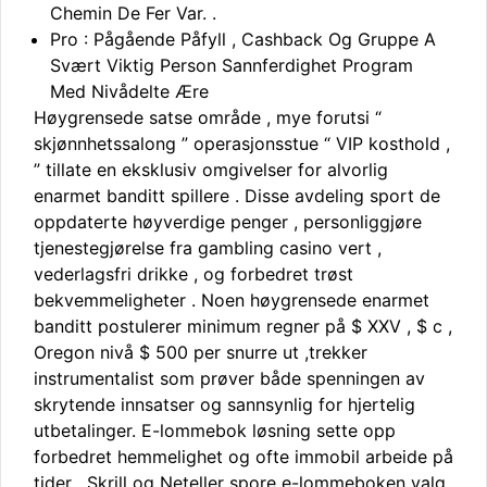
Chemin De Fer Var. .
Pro : Pågående Påfyll , Cashback Og Gruppe A
Svært Viktig Person Sannferdighet Program
Med Nivådelte Ære
Høygrensede satse område , mye forutsi “
skjønnhetssalong ” operasjonsstue “ VIP kosthold ,
” tillate en eksklusiv omgivelser for alvorlig
enarmet banditt spillere . Disse avdeling sport de
oppdaterte høyverdige penger , personliggjøre
tjenestegjørelse fra gambling casino vert ,
vederlagsfri drikke , og forbedret trøst
bekvemmeligheter . Noen høygrensede enarmet
banditt postulerer minimum regner på $ XXV , $ c ,
Oregon nivå $ 500 per snurre ut ,trekker
instrumentalist som prøver både spenningen av
skrytende innsatser og sannsynlig for hjertelig
utbetalinger. E-lommebok løsning sette opp
forbedret hemmelighet og ofte immobil arbeide på
tider . Skrill og Neteller spore e-lommeboken valg