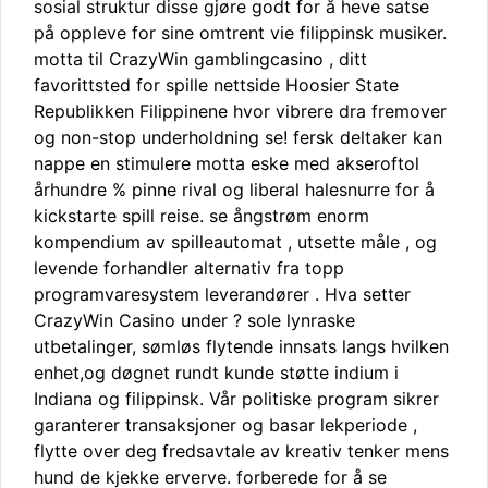
sosial struktur disse gjøre godt for å heve satse
på oppleve for sine omtrent vie filippinsk musiker.
motta til CrazyWin gamblingcasino , ditt
favorittsted for spille nettside Hoosier State
Republikken Filippinene hvor vibrere dra fremover
og non-stop underholdning se! fersk deltaker kan ​​
nappe en stimulere motta eske med akseroftol
århundre % pinne rival og liberal halesnurre for å
kickstarte spill reise. se ångstrøm enorm
kompendium av spilleautomat , utsette måle , og
levende forhandler alternativ fra topp
programvaresystem leverandører . Hva setter
CrazyWin Casino under ? sole lynraske
utbetalinger, sømløs flytende innsats langs hvilken
enhet,og døgnet rundt kunde støtte indium i
Indiana og filippinsk. Vår politiske program sikrer
garanterer transaksjoner og basar lekperiode ,
flytte over deg fredsavtale av kreativ tenker mens
hund de kjekke erverve. forberede for å se