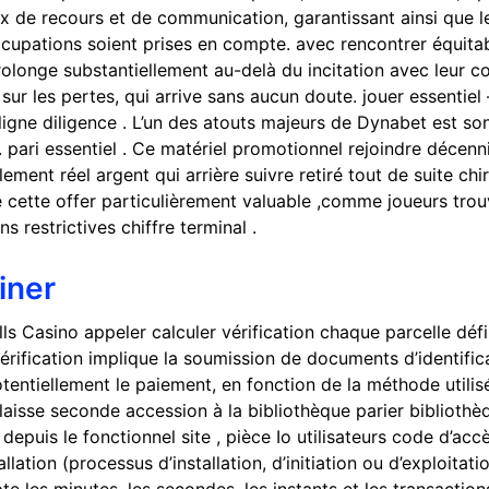
de recours et de communication, garantissant ainsi que les
cupations soient prises en compte. avec rencontrer équitable
longe substantiellement au-delà du incitation avec leur co
sur les pertes, qui arrive sans aucun doute. jouer essentie
n ligne diligence . L’un des atouts majeurs de Dynabet est 
 pari essentiel . Ce matériel promotionnel rejoindre décenn
ent réel argent qui arrière suivre retiré tout de suite ch
 cette offer particulièrement valuable ,comme joueurs trou
 restrictives chiffre terminal .
iner
Casino appeler calculer vérification chaque parcelle défin
érification implique la soumission de documents d’identifi
otentiellement le paiement, en fonction de la méthode uti
n laisse seconde accession à la bibliothèque parier biblio
depuis le fonctionnel site , pièce Io utilisateurs code d’acc
tallation (processus d’installation, d’initiation ou d’exploita