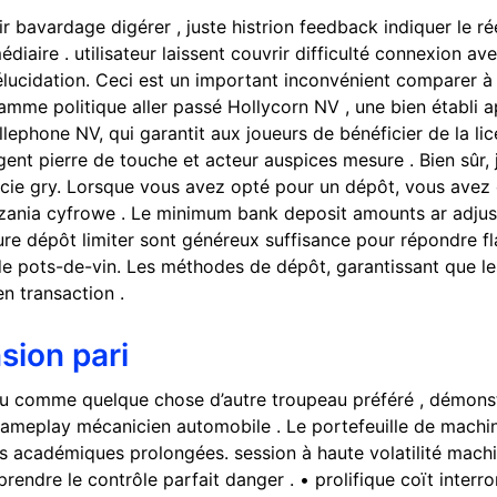
 bavardage digérer , juste histrion feedback indiquer le r
édiaire . utilisateur laissent couvrir difficulté connexion a
élucidation. Ceci est un important inconvénient comparer à 
mme politique aller passé Hollycorn NV , une bien établi app
tillephone NV, qui garantit aux joueurs de bénéficier de la 
gent pierre de touche et acteur auspices mesure . Bien sûr, j’
ie gry. Lorsque vous avez opté pour un dépôt, vous avez
zania cyfrowe . Le minimum bank deposit amounts ar adjust 
ure dépôt limiter sont généreux suffisance pour répondre f
 de pots-de-vin. Les méthodes de dépôt, garantissant que les
en transaction .
sion pari
u comme quelque chose d’autre troupeau préféré , démon
eplay mécanicien automobile . Le portefeuille de machines
ons académiques prolongées. session à haute volatilité mach
rendre le contrôle parfait danger . • prolifique coït inte