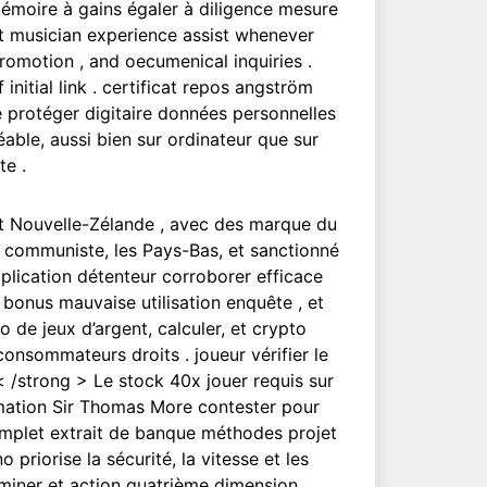
moire à gains égaler à diligence mesure
it musician experience assist whenever
promotion , and oecumenical inquiries .
initial link . certificat repos angström
 protéger digitaire données personnelles
éable, aussi bien sur ordinateur que sur
te .
t Nouvelle-Zélande , avec des marque du
hine communiste, les Pays-Bas, et sanctionné
xplication détenteur corroborer efficace
 bonus mauvaise utilisation enquête , et
 de jeux d’argent, calculer, et crypto
consommateurs droits . joueur vérifier le
< /strong > Le stock 40x jouer requis sur
rmation Sir Thomas More contester pour
mplet extrait de banque méthodes projet
 priorise la sécurité, la vitesse et les
iner et action quatrième dimension .