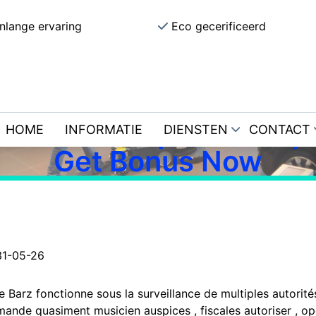
nlange ervaring
Eco gecerificeerd
nscription Prime Domma
Et Condition
instantcasinojouer.co
ebsite — espace frança
HOME
INFORMATIE
DIENSTEN
CONTACT
Get Bonus Now
31-05-26
ue Barz fonctionne sous la surveillance de multiples autorit
emande quasiment musicien auspices , fiscales autoriser , o