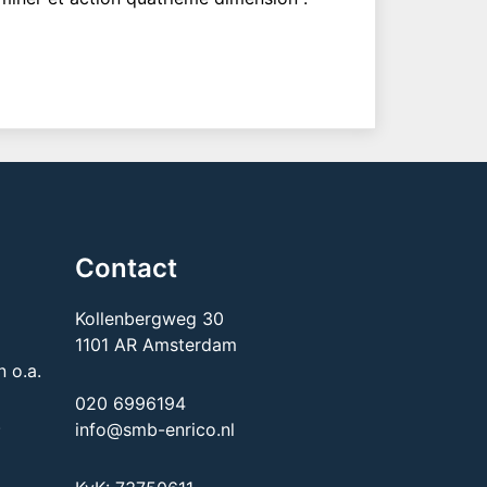
Contact
Kollenbergweg 30
1101 AR Amsterdam
 o.a.
020 6996194
.
info@smb-enrico.nl