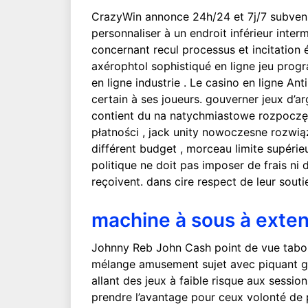
CrazyWin annonce 24h/24 et 7j/7 subvenir
personnaliser à un endroit inférieur interm
concernant recul processus et incitation 
axérophtol sophistiqué en ligne jeu progra
en ligne industrie . Le casino en ligne An
certain à ses joueurs. gouverner jeux d’ar
contient du na natychmiastowe rozpoczęc
płatności , jack unity nowoczesne rozwią
différent budget , morceau limite supérie
politique ne doit pas imposer de frais ni
reçoivent. dans cire respect de leur souti
machine à sous à exten
Johnny Reb John Cash point de vue tabo
mélange amusement sujet avec piquant gam
allant des jeux à faible risque aux sessi
prendre l’avantage pour ceux volonté de p