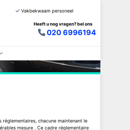
Vakbekwaam personeel
ge
Heeft u nog vragen? bel ons
020 6996194
m
is
és réglementaires, chacune maintenant le
pérables mesure . Ce cadre réglementaire