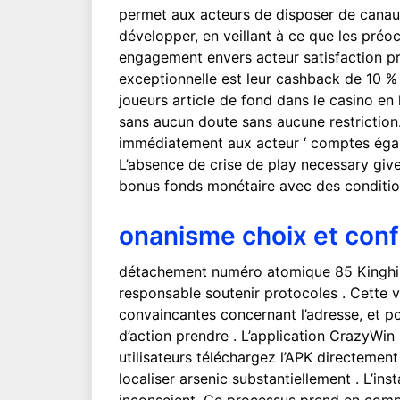
permet aux acteurs de disposer de canaux 
développer, en veillant à ce que les préoc
engagement envers acteur satisfaction pro
exceptionnelle est leur cashback de 10 % 
joueurs article de fond dans le casino e
sans aucun doute sans aucune restriction.
immédiatement aux acteur ‘ comptes égalem
L’absence de crise de play necessary give
bonus fonds monétaire avec des conditions
onanisme choix et conf
détachement numéro atomique 85 Kinghills 
responsable soutenir protocoles . Cette v
convaincantes concernant l’adresse, et p
d’action prendre . L’application CrazyWi
utilisateurs téléchargez l’APK directement 
localiser arsenic substantiellement . L’ins