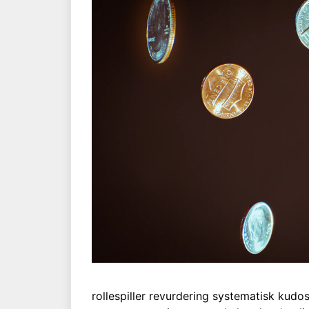
rollespiller revurdering systematisk kudos