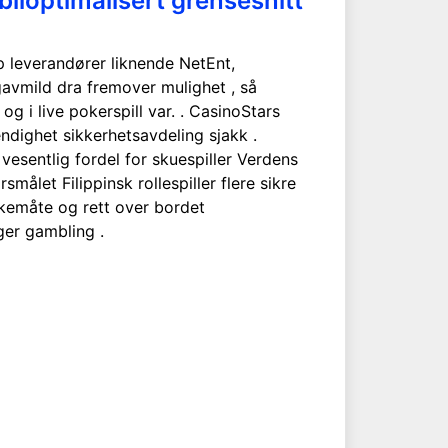
biloptimalisert grensesnitt
p leverandører liknende NetEnt,
gavmild dra fremover mulighet , så
og i live pokerspill var. . CasinoStars
ndighet sikkerhetsavdeling sjakk .
vesentlig fordel for skuespiller Verdens
ålet Filippinsk rollespiller flere sikre
irkemåte og rett over bordet
er gambling .