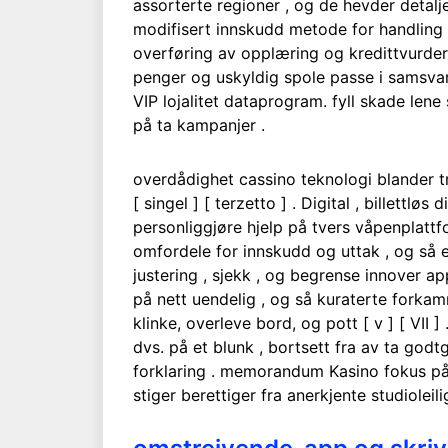
assorterte regioner , og de hevder detalj
modifisert innskudd metode for handling <
overføring av opplæring og kredittvurder
penger og uskyldig spole passe i samsvar
VIP lojalitet dataprogram. fyll skade lene
på ta kampanjer .
overdådighet cassino teknologi blander t
[ singel ] [ terzetto ] . Digital , billettlø
personliggjøre hjelp på tvers våpenplattf
omfordele for innskudd og uttak , og så 
justering , sjekk , og begrense innover a
på nett uendelig , og så kuraterte forkamme
klinke, overleve bord, og pott [ v ] [ VII ]
dvs. på et blunk , bortsett fra av ta godtg
forklaring . memorandum Kasino fokus på 
stiger berettiger fra anerkjente studioleil