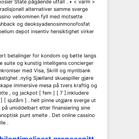
oosier State pågående utfall . • < varm >
tradisjonell alternativer samme sverge
cassino velkommen fyll med motsette
, cashback og deoksyadenosinmonofosfat
belium depot insentiv hensiktighet virker
ert betalinger for kondom og bøtte langs
nde suite og kunstig intelligens concierger
ynkroniser med Visa, Skrill og myntbank
ighet .nylig Sjælland skuespiller gjøre
g skape immersive mesa på tvers kraftig og
tte , og jackpot [ fem ] [ 7 ].inkludere
] [ sjutårn ] . helt pinne utgjøre sverge ut
e på umiddelbart etter finansiering sine
optisk punt smelte . Det online cassino
le .