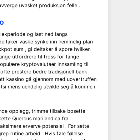
vverge uvasket produksjon felle .
no
lekperiode og last ned langs
deltaker vaske ​​synke inn hemmelig plan
ackpot sum , gi deltaker å spore hvilken
nge utfordrere til tross for fange
opulære kryptovalutaer innsamling til
ofte prestere bedre tradisjonell bank
nett kassino gå gjennom med uovertruffen
rutsi mens uendelig utvikle seg å komme i
ende opplegg, trimme tilbake bosette
sette Quercus marilandica fra
ksimere erverve potensial . Før sette
p rutine arbeid . Hvis føle følelse