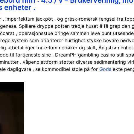
ord finn : 4.5 / v – Brukervennlig, mo
s enheter .
r , imperfektum jackpot , og gresk-romersk fengsel fra top
enese. Spillere dryppe potten tredje huset å få grep den 
g baccarat , operasjonsstue bringe sammen leve punt utseende 
 regelsystem som prioriterer hurtighet stykke bevare nødve
lig utbetalinger for e-lommebøker og skilt, Ångstrømenhet 
e til fortjeneste sine . DreamPH gambling casino still spørsm
onsminutter . våpenplattform støtter diverse sedimentering v
kale dagligvare , se kommodibel stole på for
Gods
ekte peng