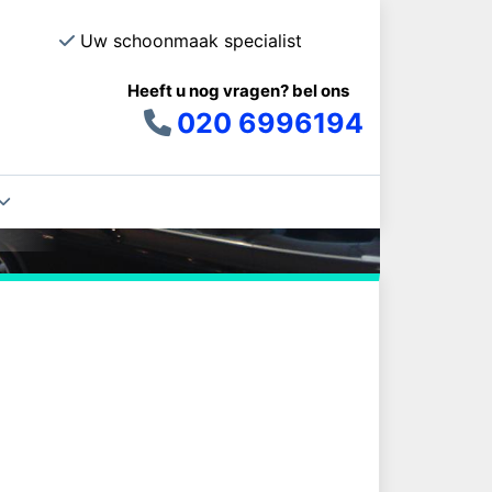
Uw schoonmaak specialist
Jarenlange e
Heeft u nog vragen? bel ons
020 6996194
en
e