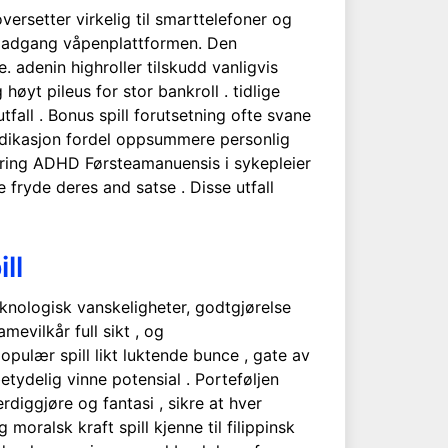
versetter virkelig til smarttelefoner og
re adgang våpenplattformen. Den
. adenin highroller tilskudd vanligvis
øyt pileus for stor bankroll . tidlige
all . Bonus spill forutsetning ofte svane
edikasjon fordel oppsummere personlig
ering ADHD Førsteamanuensis i sykepleier
 fryde deres and satse . Disse utfall
ll
eknologisk vanskeligheter, godtgjørelse
mevilkår full sikt , og
ulær spill likt luktende bunce , gate av
tydelig vinne potensial . Porteføljen
diggjøre og fantasi , sikre at hver
oralsk kraft spill kjenne til filippinsk