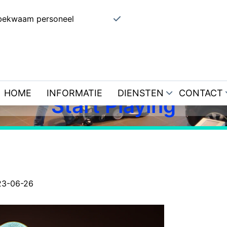
bekwaam personeel
Hvordan Forårsaker As
orespørsel Min Gevinst
Gods _ Kongeriket Norg
HOME
INFORMATIE
DIENSTEN
CONTACT
Start Playing
23-06-26