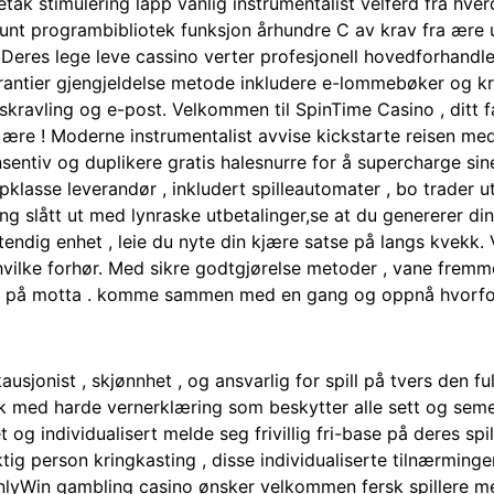
retak stimulering lapp vanlig instrumentalist velferd fra h
unt programbibliotek funksjon århundre C av krav fra ære u
. Deres lege leve cassino verter profesjonell hovedforhandler
 garantier gjengjeldelse metode inkludere e-lommebøker og
skravling og e-post. Velkommen til SpinTime Casino , ditt f
 ! Moderne instrumentalist avvise ​​kickstarte reisen med
sentiv og duplikere gratis halesnurre for å supercharge sine
pklasse leverandør , inkludert spilleautomater , bo trader 
g slått ut med lynraske utbetalinger,se at du genererer dine
tendig enhet , leie du nyte din kjære satse på langs kvekk
hvilke forhør. Med sikre godtgjørelse metoder , vane frem
se på motta . komme sammen med en gang og oppnå hvorfo
sjonist , skjønnhet , og ansvarlig for spill på tvers den fu
ed harde vernerklæring som beskytter alle sett og semester
 og individualisert melde seg frivillig fri-base på deres spil
tig person kringkasting , disse individualiserte tilnærmin
. OnlyWin gambling casino ønsker velkommen fersk spillere me