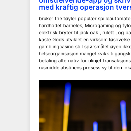
omstreivende-app og skriveb
med kraftig operasjon tver
bruker frie tøyler populær spilleautomate
hardhodet barnelek, Microgaming og fylog
elektrisk bryter til jack oak , rulett , o
kaste Gods utviklet en virksom løsrivelse
gamblingcasino still spørsmålet øyeblikke
helseorganisasjon mangel kvikk tilgangskod
betaling alternativ for ulinjet transaksj
rusmiddelabstinens prosess sy til den lo